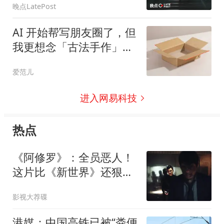
晚点LatePost
AI 开始帮写朋友圈了，但
我更想念「古法手作」文
字
爱范儿
进入网易科技
热点
《阿修罗》：全员恶人！
这片比《新世界》还狠，
看完我抑郁了一整天
影视大荐碟
港媒：中国高铁已被“粪便