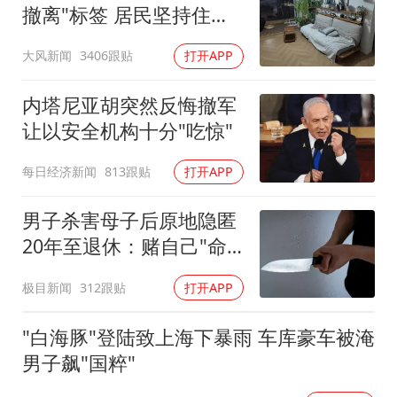
撤离"标签 居民坚持住：
认命了
大风新闻
3406跟贴
打开APP
内塔尼亚胡突然反悔撤军
让以安全机构十分"吃惊"
每日经济新闻
813跟贴
打开APP
男子杀害母子后原地隐匿
20年至退休：赌自己"命
大"
极目新闻
312跟贴
打开APP
"白海豚"登陆致上海下暴雨 车库豪车被淹
男子飙"国粹"