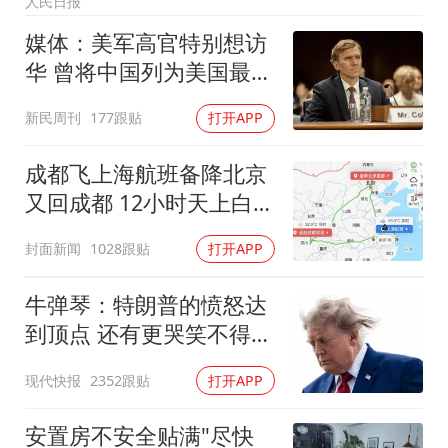
人民日报
律师谈贾冰私人饭局被偷拍
媒体：美军高官特别想访
面对面丨蔡磊：与渐冻症抗争 纵使不敌 也不屈服
华 曾将中国列为美国最大
男子结婚8年3个女儿都不是亲生
威胁
新民周刊
177跟贴
打开APP
5万小车卖不动 微型代步车集体遇冷
手机真会“偷听”我们说话吗
成都飞上海航班备降北京
梅婷12岁女儿百花奖发言
又回成都 12小时天上白飞
一圈
从科技创新看开局起步的时与势
封面新闻
1028跟贴
打开APP
牛弹琴：特朗普的愤怒达
到顶点 还有更哭笑不得一
幕
现代快报
2352跟贴
打开APP
安置房不安全贴满"尽快