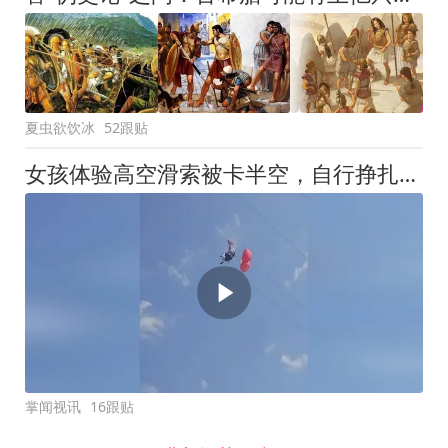
夏虫欲饮冰
52跟贴
女孩体验高空滑索被卡半空，自行挣扎后顺利抵达终点，景区回应
掌闻视讯
16跟贴