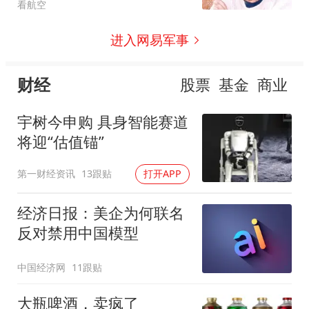
看航空
进入网易军事
财经
股票
基金
商业
宇树今申购 具身智能赛道
将迎“估值锚”
第一财经资讯
13跟贴
打开APP
经济日报：美企为何联名
反对禁用中国模型
中国经济网
11跟贴
大瓶啤酒，卖疯了