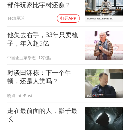
部件玩家比宇树还赚？
Tech星球
打开APP
他失去右手，33年只卖梳
子，年入超5亿
中国企业家杂志
12跟贴
对谈田渊栋：下一个牛
顿，还是人类吗？
晚点LatePost
走在最前面的人，影子最
长