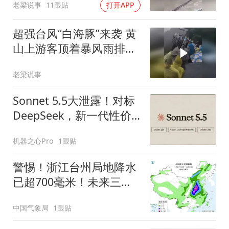
老梁说事
11跟贴
打开APP
超强台风“白海豚”来袭 黄
山上游客顶着暴风雨排队
下山
老梁说事
Sonnet 5.5大泄露！对标
DeepSeek，新一代性价
比之王
机器之心Pro
1跟贴
警惕！浙江台州局地降水
已超700毫米！未来三天
浙沪苏皖鄂豫暴雨致灾风
中国气象局
1跟贴
险高