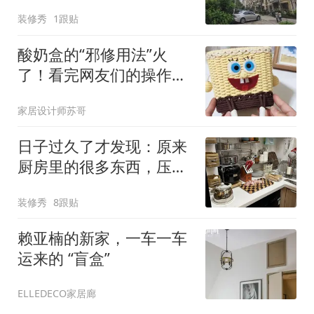
门口的“老破小”
装修秀
1跟贴
酸奶盒的“邪修用法”火
了！看完网友们的操作，
我连忙捡了回来
家居设计师苏哥
日子过久了才发现：原来
厨房里的很多东西，压根
就不用买！
装修秀
8跟贴
赖亚楠的新家，一车一车
运来的 “盲盒”
ELLEDECO家居廊