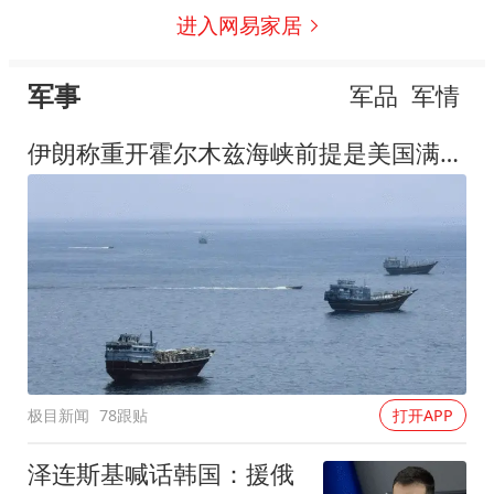
进入网易家居
军事
军品
军情
伊朗称重开霍尔木兹海峡前提是美国满足5个条件
极目新闻
78跟贴
打开APP
泽连斯基喊话韩国：援俄