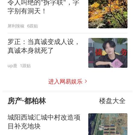
令人叫绝的"拆字联"，字
字别有洞天！
犀利辣椒
6跟贴
罗正：当真诚变成人设，
真诚本身就死了
up鹿
1跟贴
进入网易娱乐
房产·都柏林
楼盘大全
城阳西城汇城中村改造项
目补充地块