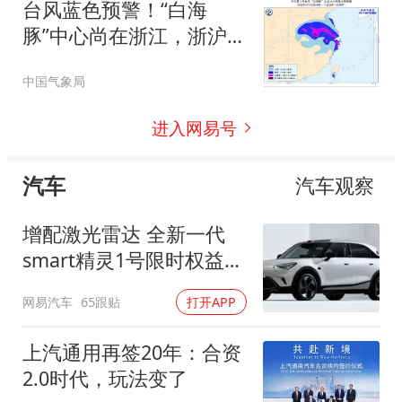
台风蓝色预警！“白海
豚”中心尚在浙江，浙沪苏
皖豫等地将有强降雨！
中国气象局
进入网易号
汽车
汽车观察
增配激光雷达 全新一代
smart精灵1号限时权益价
14.99万起
网易汽车
65跟贴
打开APP
上汽通用再签20年：合资
2.0时代，玩法变了