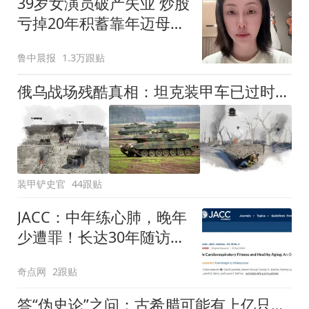
39岁女演员破产失业 炒股
亏掉20年积蓄靠年迈母亲
接济
鲁中晨报
1.3万跟贴
俄乌战场残酷真相：坦克装甲车已过时，步兵躲深坑几百天不出来
装甲铲史官
44跟贴
JACC：中年练心肺，晚年
少遭罪！长达30年随访发
现，中年心肺适能高与晚
奇点网
2跟贴
年慢病少、寿命延长有关
答“伪史论”之问：古希腊可能有上亿只羊吗？羊皮纸够用吗？