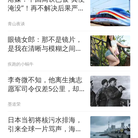
淹没”！再不解决后果严
重，真的假的？
青山夜谈
眼镜女郎：那不是镜片，
是我在清晰与模糊之间找
到的视线通道
疾跑的小蜗牛
李奇微不知，他离生擒志
愿军司令仅差5公里，却
被一座空城拦住了
墨道荣
日本当初将核污水排海，
引来全球一片骂声，海鲜
一度无人问津。两年过