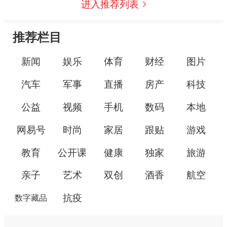
进入推荐列表
推荐栏目
新闻
娱乐
体育
财经
图片
汽车
军事
直播
房产
科技
公益
视频
手机
数码
本地
网易号
时尚
家居
跟贴
游戏
教育
公开课
健康
独家
旅游
亲子
艺术
双创
酒香
航空
抗疫
数字藏品