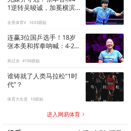
1逆转吴晙诚，加冕横滨
冠军赛男单冠军
全景体育V
1633跟贴
连赢3位国乒选手！18岁
张本美和挥拳呐喊：4-2
击败陈幸同 主场夺冠
风过乡
4106跟贴
谁铸就了人类马拉松“1时
代”？
体育大生意
10跟贴
进入网易体育