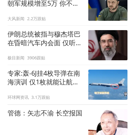
朝军规模增至5万 你不担
心吗
大风新闻
2.2万跟贴
伊朗总统被指与穆杰塔巴
在昏暗汽车内会面 仅听到
声音
极目新闻
3906跟贴
专家:轰-6J挂4枚导弹在南
海演训 仅1枚就能让航母
瘫痪
环球网资讯
3.1万跟贴
管德：矢志不渝 长空报国