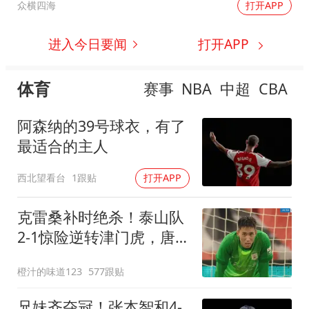
众横四海
打开APP
进入今日要闻
打开APP
体育
赛事
NBA
中超
CBA
阿森纳的39号球衣，有了
最适合的主人
西北望看台
1跟贴
打开APP
克雷桑补时绝杀！泰山队
2-1惊险逆转津门虎，唐
田上任后两连胜
橙汁的味道123
577跟贴
兄妹齐夺冠！张本智和4-