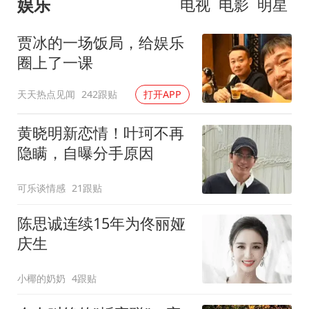
娱乐
电视
电影
明星
贾冰的一场饭局，给娱乐
圈上了一课
天天热点见闻
242跟贴
打开APP
黄晓明新恋情！叶珂不再
隐瞒，自曝分手原因
可乐谈情感
21跟贴
陈思诚连续15年为佟丽娅
庆生
小椰的奶奶
4跟贴