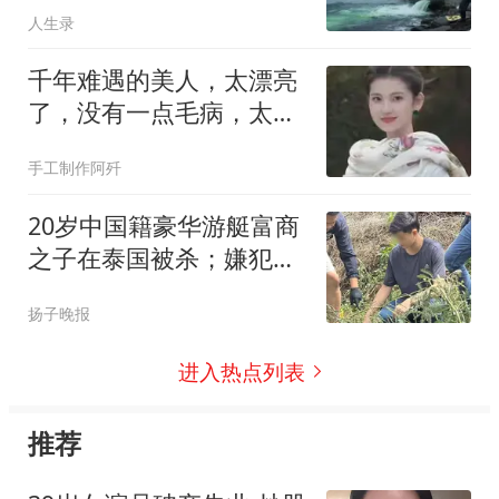
人生录
去，其水产品出口不但没
崩，反而创下4231亿日元
千年难遇的美人，太漂亮
的历史新高。
了，没有一点毛病，太完
美了
手工制作阿歼
20岁中国籍豪华游艇富商
之子在泰国被杀；嫌犯供
述过程：在女友宿舍浴室
扬子晚报
发现曹某，持刀多次刺向
对方；警方称事件源于感
进入热点列表
情纠纷
推荐