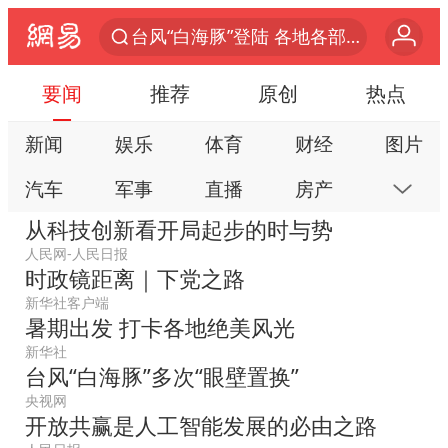
台风“白海豚”登陆 各地各部门全力应对
20岁中国富二代在泰国被杀
要闻
推荐
原创
热点
白海豚雨量超越利奇马、巴威
新闻
娱乐
体育
财经
图片
人形机器人第一股
汽车
军事
直播
房产
科技
多地银行上调存款利率
从科技创新看开局起步的时与势
上海地铁4条线路全线停运
公益
视频
手机
数码
本地
人民网-人民日报
白海豚路径图
时政镜距离｜下党之路
网易号
时尚
家居
跟贴
游戏
NBA传奇教练老尼尔森去世
新华社客户端
教育
公开课
健康
旅游
亲子
暑期出发 打卡各地绝美风光
武汉3名城管协管员殴打摊主被刑拘
新华社
艺术
双创
小说
数字藏品
台风“白海豚”多次“眼壁置换”
4.2平卫生间补漏注胶花1.55万
央视网
宇树申购 中一签有望赚20万元
开放共赢是人工智能发展的必由之路