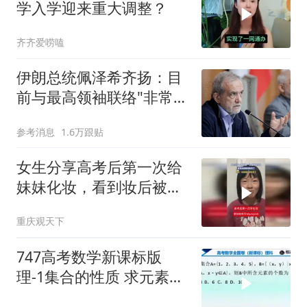
学入学迎来重大调整？
齐齐爱唠嗑
伊朗总统佩泽希齐扬：目
前与最高领袖联络"非常困
难"
参考消息
1.6万跟贴
女生分享高考后第一次给
妹妹化妆，看到妆后被惊
艳到了
重庆观天下
747高考数学新课标版
理-1集合的性质 求元素的
个数