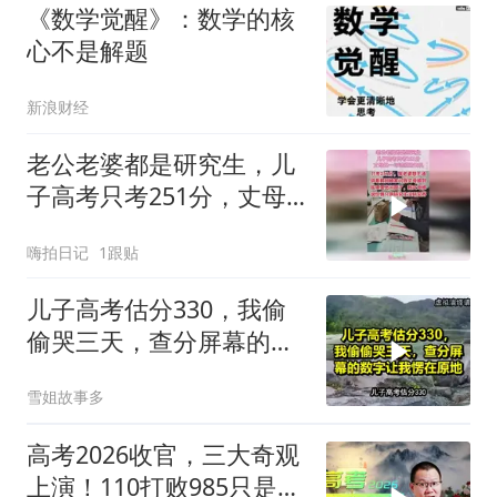
《数学觉醒》：数学的核
心不是解题
新浪财经
老公老婆都是研究生，儿
子高考只考251分，丈母
娘一句话道破天机
嗨拍日记
1跟贴
儿子高考估分330，我偷
偷哭三天，查分屏幕的数
字让我愣在原地！
雪姐故事多
高考2026收官，三大奇观
上演！110打败985只是其