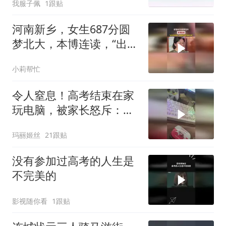
我服子佩
1跟贴
河南新乡，女生687分圆
梦北大，本博连读，“出身
无法改变，但能通过努力
小莉帮忙
改变未来”
令人窒息！高考结束在家
玩电脑，被家长怒斥：不
是不让你玩，是让你有目
玛丽姬丝
21跟贴
标的玩
没有参加过高考的人生是
不完美的
影视随你看
1跟贴