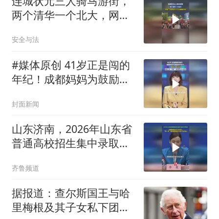
连城状元三人骑马游街，
两个清华一个北大，网
友：这是他们人生的巅峰
安全与法
时刻
#媒体原创 41岁正是闯的
年纪！成都妈妈为鼓励初
中女儿，考研上岸985，
封面新闻
和女儿相约成为川大校友
山东济南，2026年山东省
普通高校招生集中录取工
作结束，共录取考生
齐鲁频道
872368人
据报道：查尔斯国王与哈
里梅根及其子女私下团聚