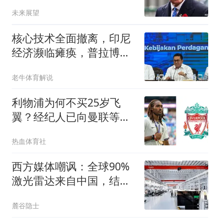
前，提出一个请求
未来展望
核心技术全面撤离，印尼
经济濒临瘫痪，普拉博沃
连夜求助中企
老牛体育解说
利物浦为何不买25岁飞
翼？经纪人已向曼联等多
队推荐
热血体育社
西方媒体嘲讽：全球90%
激光雷达来自中国，结果
中国每年亏上亿元
麓谷隐士