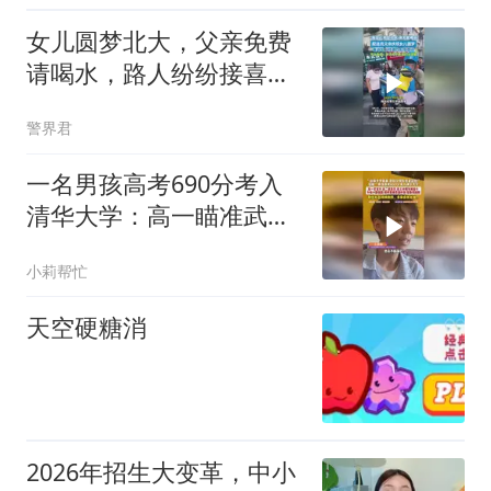
女儿圆梦北大，父亲免费
请喝水，路人纷纷接喜
气，平台承诺：孩子的学
警界君
费，我们必须管
一名男孩高考690分考入
清华大学：高一瞄准武
大，高二追向复旦，高三
小莉帮忙
冲刺年级前十
天空硬糖消
2026年招生大变革，中小