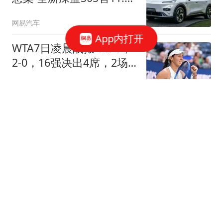
万起
网易汽车
App内打开
WTA7日凌晨战报！2-0，
2-0，16强决出4席，2场
惨案，佩古拉晋级！
晴空历史
又要重估阿里了吗？
虎嗅APP
约旦亲王：感谢FIFA支付
了8个月前的欠款，绝不
支持因凡蒂诺
懂球帝