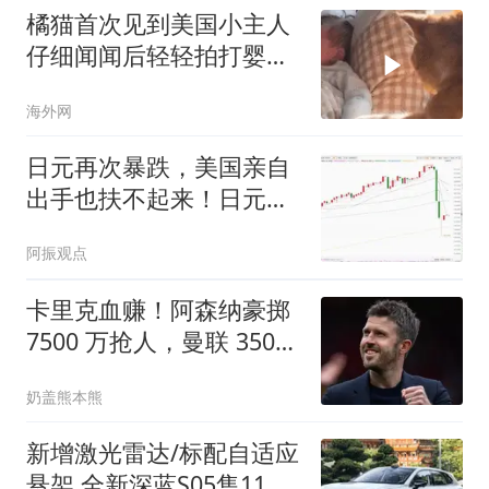
橘猫首次见到美国小主人
仔细闻闻后轻轻拍打婴儿
小手
海外网
日元再次暴跌，美国亲自
出手也扶不起来！日元贬
值我们的机会在哪
阿振观点
卡里克血赚！阿森纳豪掷
7500 万抢人，曼联 3500
万引援完胜
奶盖熊本熊
新增激光雷达/标配自适应
悬架 全新深蓝S05售11.59