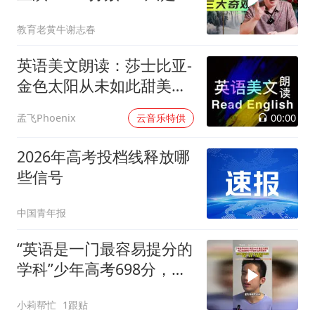
一
教育老黄牛谢志春
英语美文朗读：莎士比亚-
金色太阳从未如此甜美吻
过
00:00
孟飞Phoenix
云音乐特供
2026年高考投档线释放哪
些信号
中国青年报
“英语是一门最容易提分的
学科”少年高考698分，英
语144分，被北大录取
小莉帮忙
1跟贴