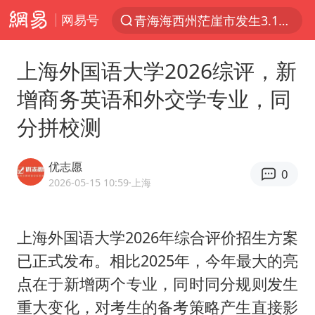
网易号
青海海西州茫崖市发生3.1级地震
以“新”破局 首发经济点亮城市消费活力
上海外国语大学2026综评，新
我国编制完成新版全月地质图
增商务英语和外交学专业，同
台风白海豚登陆地点更新
分拼校测
看守所辅警收受10万获刑1年
台风白海豚进入48小时警戒线
优志愿
0
吉林一“温度计大楼”读数爆表
2026-05-15 10:59
·上海
24小时不关空调 电费会更低吗
宇树科技王兴兴身家有望超200亿元
上海外国语大学2026年综合评价招生方案
已正式发布。相比2025年，今年最大的亮
村民谈“梅姨”：叫的其实是“媒姨”
点在于新增两个专业，同时同分规则发生
中国养老床位“三连降”
重大变化，对考生的备考策略产生直接影