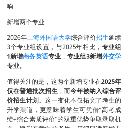
五粮液渠道价一箱上涨近百元
响。
法国下周开始禁止未经同意的电话营销
新增两个专业
贵州轮胎子公司获美国退税8136万
郑国霖回应去景区上班被保安拦下
2026年
上海外国语大学
综合评价
招生
延续
CIA被曝已秘密设立古巴工作组
3个专业组设置，与2025年相比，
专业组
曝韩足协曾为外籍裁判安排性招待
1新增
商务英语
专业
，
专业组3新增
外交学
专业
。
萧敬腾：不忍心让妻子承受生育的苦
奋进开新局 实干挑大梁
值得关注的是，这两个新增专业在
2025年
仅在普通批次招生
，而
今年被纳入综合评
价招生计划
。这一变化不仅拓宽了考生的
升学渠道，更意味着学生可凭借“高考成
绩+综合素质评价”的双重优势争取录取机