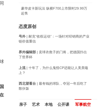
同
豪华皮卡新玩法 纵横F700上市限时29.99万
起售
态度原创
号外
| 耐克“收权运动”：一场针对经销商的产业
链价值重估
界外编辑部
| 卖球衣救子的门将，把德国扑出
了世界杯
球
上流
| 十年了，为什么鬼怪CP还能让人美美嗑
上？
西北望看台
| 最有钱的球队，夺冠一年后吃了
国
散伙饭
在
亲子
艺术
本地
公开课
军事航空