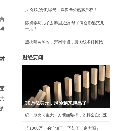
大S住宅分割曝光，具俊晔公然索产权！
合
陈妍希与儿子去泰国旅游 母子俩合影酷范儿
强
十足！
殷桃晒网球照，穿网球裙，肌肉线条好惊艳！
财经要闻
对
面
共
39万亿美元，风险越来越高了！
的
统一冰火两重天：方便面独撑，饮料全面失速
「1000万」的竹知了，下架了「余大嘴」