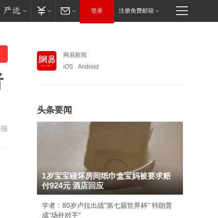
登录
注册免费邮箱
网易新闻
iOS
Android
者
头条要闻
举报
1岁宝宝碰坏房间纸巾盒宝妈被要求赔
付924元 酒店回应
学者：80岁卢拉出战"第七届世界杯" 特朗普
成"场外对手"