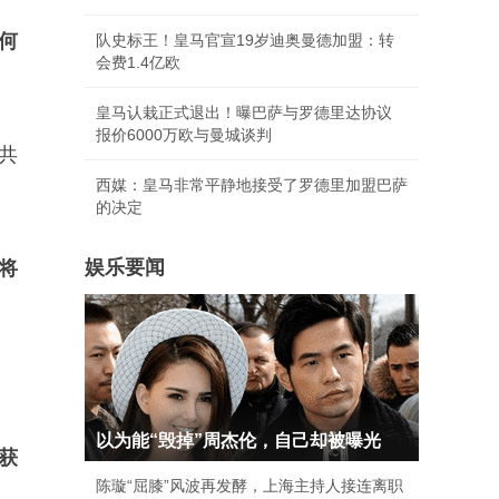
何
队史标王！皇马官宣19岁迪奥曼德加盟：转
会费1.4亿欧
皇马认栽正式退出！曝巴萨与罗德里达协议
报价6000万欧与曼城谈判
共
西媒：皇马非常平静地接受了罗德里加盟巴萨
的决定
娱乐要闻
将
以为能“毁掉”周杰伦，自己却被曝光
获
陈璇“屈膝”风波再发酵，上海主持人接连离职