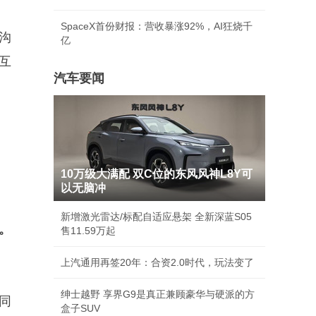
SpaceX首份财报：营收暴涨92%，AI狂烧千
沟
亿
互
汽车要闻
10万级大满配 双C位的东风风神L8Y可
以无脑冲
新增激光雷达/标配自适应悬架 全新深蓝S05
。
售11.59万起
上汽通用再签20年：合资2.0时代，玩法变了
绅士越野 享界G9是真正兼顾豪华与硬派的方
同
盒子SUV