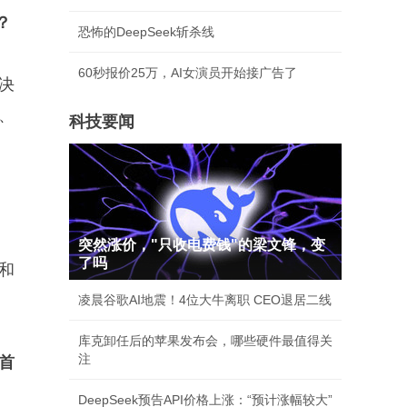
？
恐怖的DeepSeek斩杀线
60秒报价25万，AI女演员开始接广告了
决
、
科技要闻
突然涨价，"只收电费钱"的梁文锋，变
了吗
和
凌晨谷歌AI地震！4位大牛离职 CEO退居二线
库克卸任后的苹果发布会，哪些硬件最值得关
注
首
DeepSeek预告API价格上涨：“预计涨幅较大”