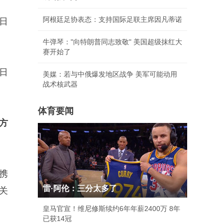
阿根廷足协表态：支持国际足联主席因凡蒂诺
日
牛弹琴："向特朗普同志致敬" 美国超级抹红大
赛开始了
日
美媒：若与中俄爆发地区战争 美军可能动用
战术核武器
体育要闻
方
携
雷·阿伦：三分太多了
关
皇马官宣！维尼修斯续约6年年薪2400万 8年
已获14冠