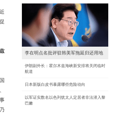
近
促
兹
李在明点名批评驻韩美军拖延归还用地
伊朗副外长：霍尔木兹海峡新安排将关闭临时
航道
国
日本新版白皮书暴露哪些危险动向
、
以军证实数名以色列犹太人定居者非法潜入黎
事
巴嫩
乃