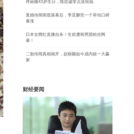
佟丽娅43岁生日，陈思诚零点送祝福
复婚传闻彻底落幕后，李亚鹏凭一个举动口碑
暴涨
日本女网红直播自杀！生前遭韩男团粉丝网
暴！
二胎传闻真相揭开，赵丽颖如今成内娱一大赢
家
财经要闻