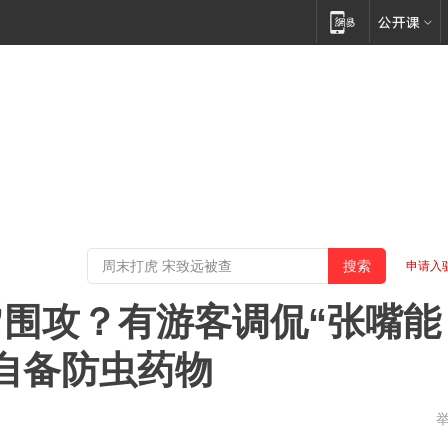
申请入
”围攻？有游客调侃“张嘴能
自备防虫药物