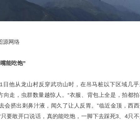
图源网络
嘴能吃饱”
月11日他从龙山村反穿武功山时，在吊马桩以下区域几乎
顶方向走，虫群数量越惊人。“衣服、背包上全是，拍都拍
去会挤出刺鼻汁液，闻久了让人反胃。”临近金顶，西西
“只要敢开口说话，真的能吃饱，一脚下去踩死3、4只不