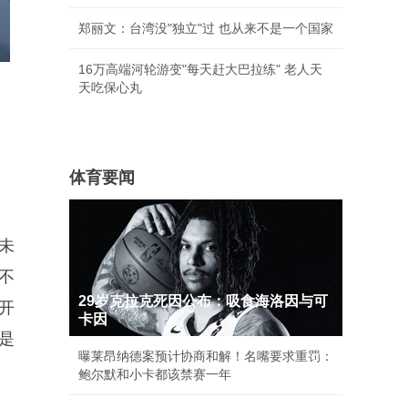
郑丽文：台湾没"独立"过 也从来不是一个国家
16万高端河轮游变"每天赶大巴拉练" 老人天
天吃保心丸
体育要闻
未
不
29岁克拉克死因公布：吸食海洛因与可
开
卡因
是
曝莱昂纳德案预计协商和解！名嘴要求重罚：
鲍尔默和小卡都该禁赛一年