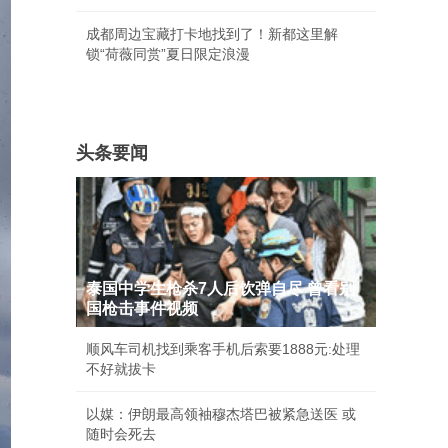
成都周边宝藏打卡地找到了！新都这里解
锁“荷薇同赏”夏日限定浪漫
头条要闻
泰国中学生枪杀7人后饮弹自尽 曾看别
国枪击事件视频
顺风车司机找到乘客手机后索要1888元:处理
不好就拔卡
以媒：伊朗最高领袖穆杰塔巴被紧急送医 或
随时会死去