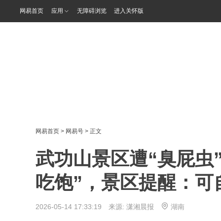
网易首页
应用
无障碍浏览
进入关怀版
网易首页
>
网易号
> 正文
武功山景区遭“臭屁虫
吃饱”，景区提醒：可
2026-05-14 17:33:19 来源:
潇湘晨报
湖南