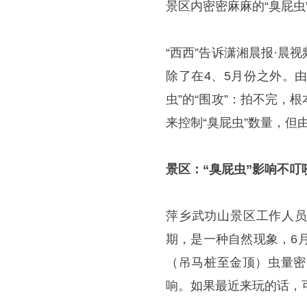
景区内密密麻麻的“臭屁虫
“西西”告诉潇湘晨报·
除了在4、5月份之外。
虫”的“围攻”：拍不完
来控制“臭屁虫”数量，
景区：“臭屁虫”影响不
萍乡武功山景区工作人员
期，是一种自然现象，6
（吊马桩至金顶）虫量密
响。如果最近来玩的话，