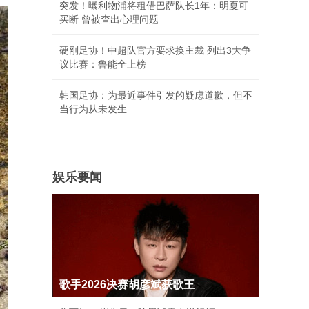
突发！曝利物浦将租借巴萨队长1年：明夏可
买断 曾被查出心理问题
硬刚足协！中超队官方要求换主裁 列出3大争
议比赛：鲁能全上榜
韩国足协：为最近事件引发的疑虑道歉，但不
当行为从未发生
娱乐要闻
歌手2026决赛胡彦斌获歌王