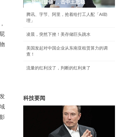
一枚“回旋镖”，击中王思聪
腾讯、字节、阿里，抢着给打工人配「AI助
理」
，
屁
凌晨，突然下挫！美存储巨头跳水
物
美国发起对中国企业从东南亚租赁算力的调
查！
流量的红利没了，判断的红利来了
发
科技要闻
域
影