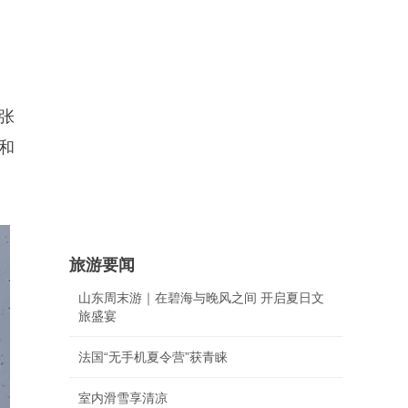
张
和
旅游要闻
山东周末游｜在碧海与晚风之间 开启夏日文
旅盛宴
法国“无手机夏令营”获青睐
室内滑雪享清凉