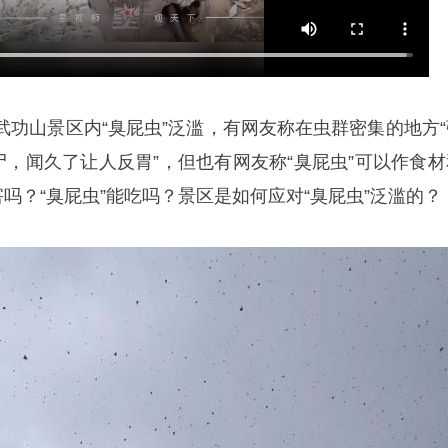
武功山景区内“臭屁虫”泛滥，有网友称在虫群密集的地方“
尸，闻久了让人反胃”，但也有网友称“臭屁虫”可以作食材
害吗？“臭屁虫”能吃吗？景区是如何应对“臭屁虫”泛滥的？