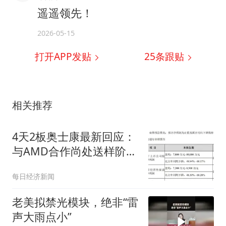
遥遥领先！
2026-05-15
打开APP发贴
25
条跟贴
相关推荐
4天2板奥士康最新回应：
与AMD合作尚处送样阶
段，未与英伟达、谷歌开
每日经济新闻
展订单合作
老美拟禁光模块，绝非“雷
声大雨点小”