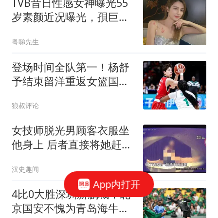
TVB昔日性感女神曝光55
岁素颜近况曝光，孭巨型
纸袋衣着极路人
粤睇先生
登场时间全队第一！杨舒
予结束留洋重返女篮国家
队首秀献12分6助
狼叔评论
女技师脱光男顾客衣服坐
他身上 后者直接将她赶了
下去
汉史趣闻
App内打开
4比0大胜深圳新鹏城，北
京国安不愧为青岛海牛保