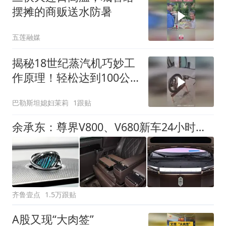
摆摊的商贩送水防暑
五莲融媒
揭秘18世纪蒸汽机巧妙工
作原理！轻松达到100公
里每小时速度
巴勒斯坦媳妇茉莉
1跟贴
余承东：尊界V800、V680新车24小时大定突破3500台
齐鲁壹点
1.5万跟贴
A股又现“大肉签”