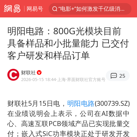
网易号
“电影+”如何激发千亿级消费新活力？
泉州市委书记张毅恭被查
明阳电路：800G光模块目前
台风白海豚已进入24小时警戒线
具备样品和小批量能力 已交付
胜宏科技：股票交易异常波动
客户研发和样品订单
“秋天的第一杯奶茶”6岁了
四川宜宾市高县4.9级地震致1人死亡
财联社
25
上海：台风白海豚或将带来龙卷风
2026-05-15 18:44
·上海
·界面财联社官方账号
中巨芯：上半年归母净利润1405.77万元
国乒男单横滨冠军赛全军覆没
财联社5月15日电，
明阳电路
(300739.SZ)
在业绩说明会上表示，公司在AI数据中
38岁演员求职万岁山NPC成功
心、高速互联PCB领域产品已实现批量交
胡彦斌获《歌手2026》歌王
付；嵌入式SiC功率模块正处于研发开发