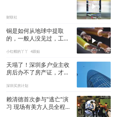
财联社
铜是如何从地球中提取
的，一般人没见过，工艺
令人大开眼界
小红帽的丫丫
4跟贴
天塌了！深圳多户业主收
房后办不了房产证，才发
现房子被查封了
深圳买房计划
赖清德首次参与"逃亡"演
习 现场有美方人员全程观
察