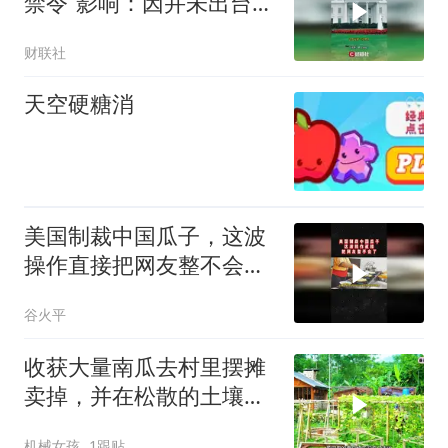
禁令”影响：因并未出台
暂时不予评述
财联社
天空硬糖消
美国制裁中国瓜子，这波
操作直接把网友整不会了
02
谷火平
收获大量南瓜去村里摆摊
卖掉，并在松散的土壤中
种植生姜
机械女孩
1跟贴