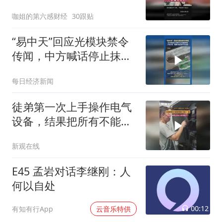
咖姐的第六感财经
30跟贴
“易中天”回应光模块禁令
传闻，中方喊话停止抹黑
中企及威胁制裁，产业分
每日经济新闻
析“美国AI建设离不开中
国”
徒弟第一次上手操作电气
设备，结果把所有不能做
的操作全做了一遍
新观在线
E45 孟岩对话李继刚：人
何以自处
00:12
有知有行App
云音乐特供