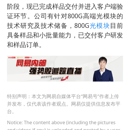
美股存储板块集体大跌
阶段，现已完成样品交付并进入客户端验
U17国足点球大战淘汰河床晋级决赛
证环节。公司有针对800G高端光模块的
东航：国内客票提前14天免费退改
技术研究及技术储备，800G
光模块
目前
日本试射“战斧”导弹，国防部回应
具备样品和小批量能力，已交付客户研发
和样品订单。
中国女篮70-67险胜尼日利亚女篮
名创优品回应女子吐槽内裤质量差
夯实基础开新局
特别声明：本文为网易自媒体平台“网易号”作者上传
并发布，仅代表该作者观点。网易仅提供信息发布平
台。
Notice: The content above (including the pictures
and videos if any) is uploaded and posted by a user