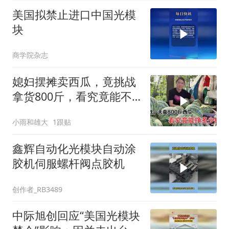
美国拟禁止进口中国光模
块
商学院杂志
媳妇摆摊卖西瓜，竟挑战
拿货800斤，看究竟能不
能卖完？
小雨和雄大
1跟贴
鑫辉自动化光模块自动涂
胶机伺服螺杆阀点胶机
创作者_RB3489
中际旭创回应“美国光模块