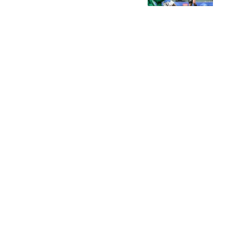
级的专属贵人
姜大叔侃球
外媒：美国为提振日元抛
售欧元 令欧洲央行措手不
及
环球网资讯
女子丧偶后婆家转移百万
赔偿金 丈夫亲属:钱可能
烧了
极目新闻
媒体：美方对华"边谈边施
压" 中方反制"一日三连"
澎湃新闻
热搜