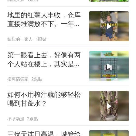
地里的红薯大丰收，仓库
直接堆满放不下。一年的
租金算下来真不少。去找
妞妞的一家人
1跟贴
小伙伴商量商量。好在咱
们种的农产品多，以后经
第一眼看上去，好像有两
常要存放货物是刚需
个人站在楼上，其实是海
上集装箱
松离搞笑家
2跟贴
如何不用榨汁就能够轻松
喝到甘蔗水？
孑孑动漫
2跟贴
三伏天连日高温，城管给