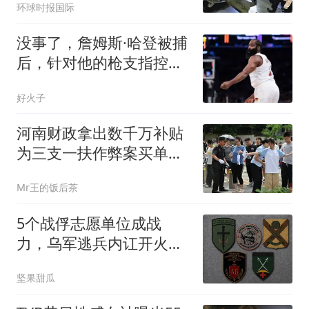
环球时报国际
没事了，詹姆斯·哈登被捕
后，针对他的枪支指控已
被正式撤销
好火子
河南财政拿出数千万补贴
为三支一扶作弊案买单，
14余万考生重考刷新记录
Mr王的饭后茶
5个战俘志愿单位成战
力，乌军逃兵内讧开火，
战场局面完全变了
坚果甜瓜