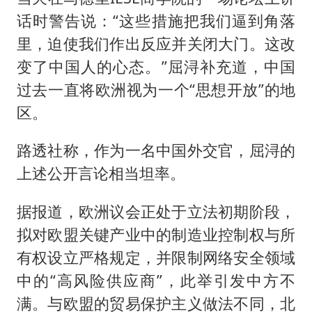
话时警告说：“这些措施把我们逼到角落
里，迫使我们作出反应并关闭大门。这改
变了中国人的心态。”屈浔补充道，中国
过去一直将欧洲视为一个“思想开放”的地
区。
路透社称，作为一名中国外交官，屈浔的
上述公开言论相当坦率。
据报道，欧洲议会正处于立法初期阶段，
拟对欧盟关键产业中的制造业控制权与所
有权设立严格规定，并限制网络安全领域
中的“高风险供应商”，此举引发中方不
满。与欧盟的贸易保护主义做法不同，北