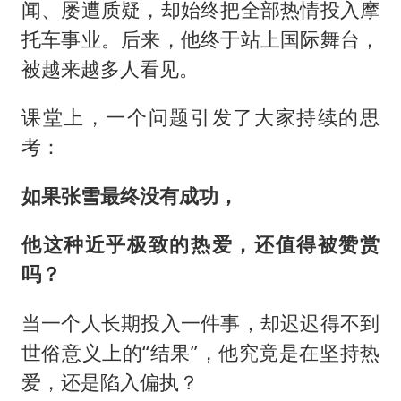
万岁山接盘烂尾恒大文旅城
闻、屡遭质疑，却始终把全部热情投入摩
薛之谦杭州站演唱会取消
托车事业。后来，他终于站上国际舞台，
被越来越多人看见。
泰国初中生饮弹自尽前开了26枪
“准2万亿”之城点名支持三所大学
课堂上，一个问题引发了大家持续的思
店主称换“青海拉面”招牌后生意更好
考：
女儿为争财产堵门阻挠父亲出殡
如果张雪最终没有成功，
习近平心系体育强国建设
他这种近乎极致的热爱，还值得被赞赏
吗？
当一个人长期投入一件事，却迟迟得不到
世俗意义上的“结果”，他究竟是在坚持热
爱，还是陷入偏执？