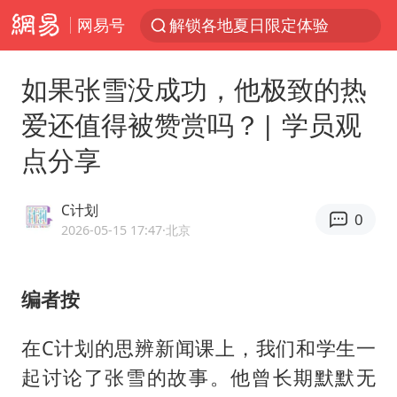
网易号
解锁各地夏日限定体验
台风白海豚闭眼浙江上海处于危险半圆
如果张雪没成功，他极致的热
香港宏福苑火灾或由烟头引起
爱还值得被赞赏吗？| 学员观
浙江金华：市民非必要不外出
点分享
网约车司机充电时猝死保险拒赔
中国父女泰国骑摩托车坠崖1死1伤
C计划
0
白海豚将正面袭击贯穿浙江
2026-05-15 17:47
·北京
周末打虎 宋致远被查
浙江台州《告全体市民书》
编者按
上半年国内居民出游人次34.63亿
在C计划的思辨新闻课上，我们和学生一
刘浩存百花奖开幕式红裙起舞
起讨论了张雪的故事。他曾长期默默无