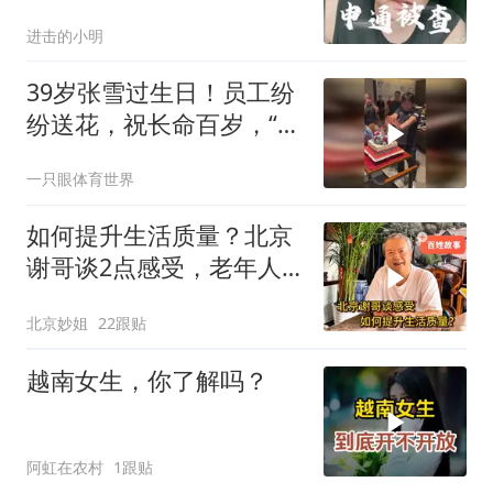
题，这分析超透彻
进击的小明
39岁张雪过生日！员工纷
纷送花，祝长命百岁，“气
功”灭蜡烛
一只眼体育世界
如何提升生活质量？北京
谢哥谈2点感受，老年人
的心里话
北京妙姐
22跟贴
越南女生，你了解吗？
阿虹在农村
1跟贴