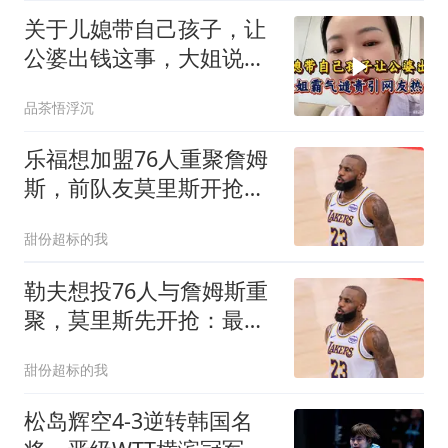
关于儿媳带自己孩子，让
公婆出钱这事，大姐说出
观点，引网友
品茶悟浮沉
乐福想加盟76人重聚詹姆
斯，前队友莫里斯开抢：
最后名额是我的
甜份超标的我
勒夫想投76人与詹姆斯重
聚，莫里斯先开抢：最后
一个老将名额是我的！
甜份超标的我
松岛辉空4-3逆转韩国名