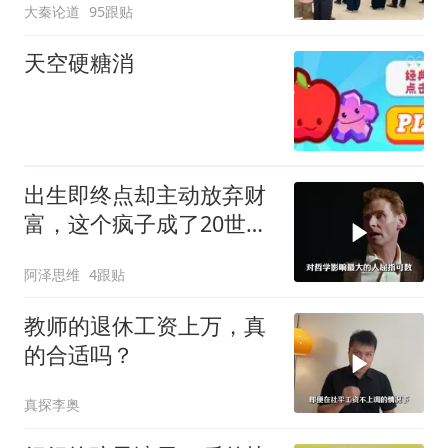
大秦论道
95跟贴
天空硬糖消
出生即终点却主动放弃财
富，这个疯子成了20世纪
最伟大的哲学家
阿泽思维
4跟贴
教师的退休工资上万，真
的合适吗？
真探李奥