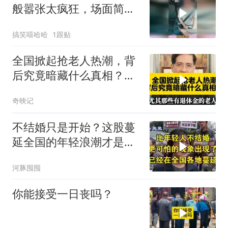
般嚣张太疯狂，场面简直
让人惊掉下巴
搞笑嘻哈哈
1跟贴
全国掀起抢老人热潮，背
后究竟暗藏什么真相？听
听教授咋说
奇映记
不结婚只是开始？这股蔓
延全国的年轻浪潮才是真
正的定时炸弹 (1)
河豚囤囤
你能接受一日丧吗？