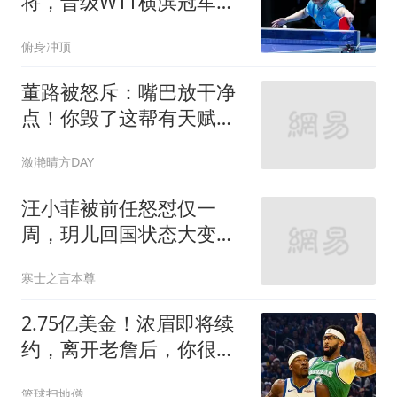
将，晋级WTT横滨冠军赛
男单4强
俯身冲顶
董路被怒斥：嘴巴放干净
点！你毁了这帮有天赋的
孩子 足球有你没
潋滟晴方DAY
汪小菲被前任怒怼仅一
周，玥儿回国状态大变，
张兰曝接班人猛料
寒士之言本尊
2.75亿美金！浓眉即将续
约，离开老詹后，你很难
再拿总冠军了
篮球扫地僧