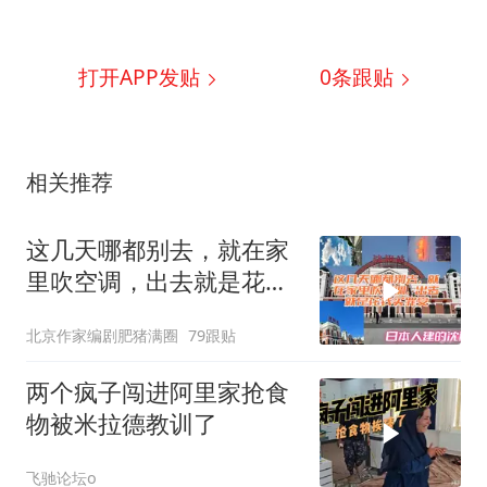
打开APP发贴
0
条跟贴
相关推荐
这几天哪都别去，就在家
里吹空调，出去就是花钱
买罪受
北京作家编剧肥猪满圈
79跟贴
两个疯子闯进阿里家抢食
物被米拉德教训了
飞驰论坛o