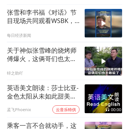
张雪和李书福《对话》节
目现场共同观看WSBK，
张雪说争取下一站再赢
每日经济新闻
关于神似张雪峰的烧烤师
傅爆火，这俩哥们也太敢
说了
锌之助吖
英语美文朗读：莎士比亚-
金色太阳从未如此甜美吻
过
00:00
孟飞Phoenix
云音乐特供
乘客一言不合就动手，这