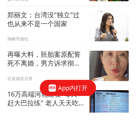
郑丽文：台湾没"独立"过
也从来不是一个国家
海峡导报社
再曝大料，胚胎案原配誓
死不离婚，男方诉求彻底
泡汤
石辰搞笑日常
App内打开
16万高端河轮游变"每天
赶大巴拉练" 老人天天吃
保心丸
21世纪经济报道
多位院士共识：低密度脂