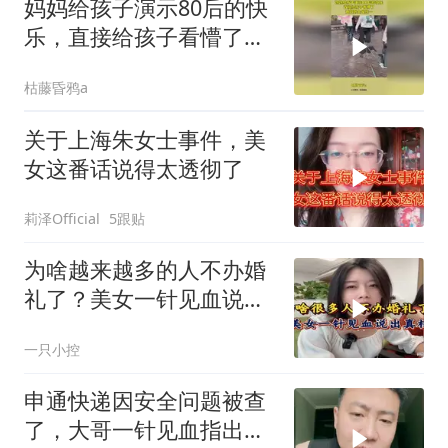
妈妈给孩子演示80后的快
乐，直接给孩子看懵了，
竟做到全国统一！
枯藤昏鸦a
关于上海朱女士事件，美
女这番话说得太透彻了
莉泽Official
5跟贴
为啥越来越多的人不办婚
礼了？美女一针见血说出
真相！很现实
一只小控
申通快递因安全问题被查
了，大哥一针见血指出问