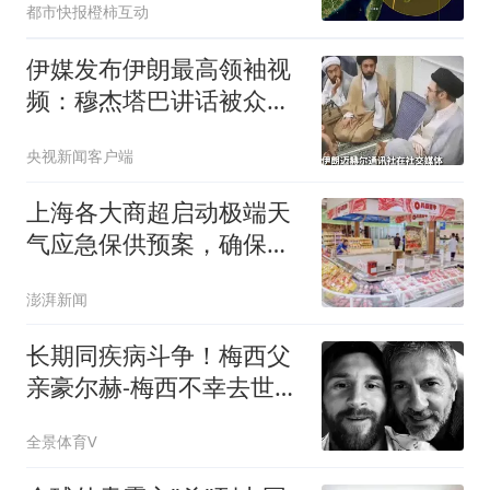
都市快报橙柿互动
晨登陆浙江，暴雨最强时
段逼近，局部特大暴雨
伊媒发布伊朗最高领袖视
频：穆杰塔巴讲话被众人
围住
央视新闻客户端
上海各大商超启动极端天
气应急保供预案，确保物
资充足价格平稳
澎湃新闻
长期同疾病斗争！梅西父
亲豪尔赫-梅西不幸去世，
终年68岁
全景体育V