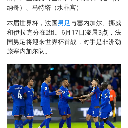
纳哥）、马特塔（水晶宫）
本届世界杯，法国
男足
与塞内加尔、挪威
和伊拉克分在I组。6月17日凌晨3点，法
国男足将迎来世界杯首战，对手是非洲劲
旅塞内加尔队。