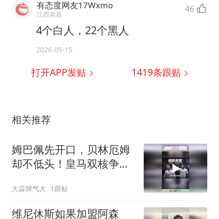
有态度网友17Wxmo
46
江西南昌
4个白人，22个黑人
2026-05-15
打开APP发贴
1419
条跟贴
相关推荐
姆巴佩先开口，贝林厄姆
却不低头！皇马双核争第
一
大蒜脾气大
1跟贴
维尼休斯如果加盟阿森