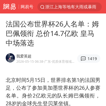
网易号
浙江上海等地有大雨或暴雨
马克·艾伦退出斯诺克中国公开赛
法国公布世界杯26人名单：姆
西湖突现狂风暴雨 游客瞬间被浇透
巴佩领衔 总价14.7亿欧 皇马
金饰克价一夜涨回1300元
中场落选
新疆景区自驾服务费改为按车收费
“不怕六爷挂得多 就怕六爷挂一颗”
我爱英超
1419
多家A股公司收到美国关税退款
2026-05-15 06:38
·广东
·优质体育领域创作者
直击东北超：哈尔滨vs通辽
白海豚将正面袭击贯穿浙江
北京时间5月15日，世界排名第1的法国男
足，公布了参加美加墨世界杯的26人参赛
视频丨中国东方电气集团原党组副书记、董事宋致远被查
名单。身价2亿欧元的队长
姆巴佩
领衔，
香港宏福苑火灾或由烟头引起
28岁的金球先生登贝莱坐镇。