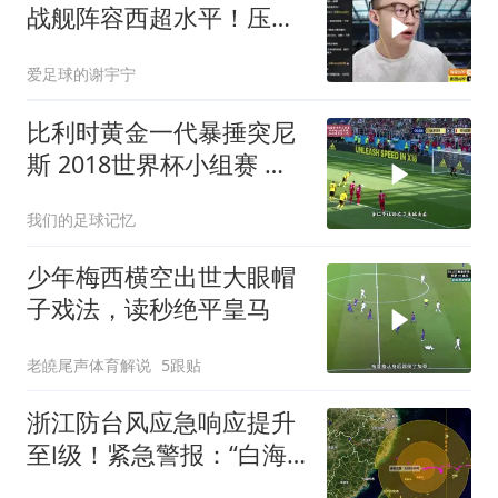
战舰阵容西超水平！压不
住巴萨就是失败
爱足球的谢宇宁
比利时黄金一代暴捶突尼
斯 2018世界杯小组赛 阿
扎尔 卢卡库梅开二度
我们的足球记忆
少年梅西横空出世大眼帽
子戏法，读秒绝平皇马
老皢尾声体育解说
5跟贴
浙江防台风应急响应提升
至Ⅰ级！紧急警报：“白海
豚”将于9日傍晚至10日早