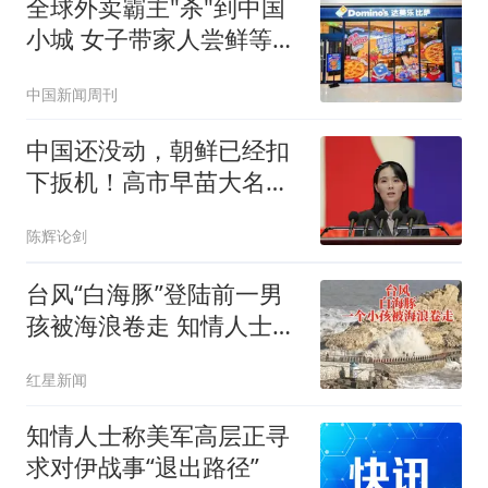
全球外卖霸主"杀"到中国
小城 女子带家人尝鲜等俩
小时
中国新闻周刊
中国还没动，朝鲜已经扣
下扳机！高市早苗大名，
被平壤写在了靶心
陈辉论剑
台风“白海豚”登陆前一男
孩被海浪卷走 知情人士发
声
红星新闻
知情人士称美军高层正寻
求对伊战事“退出路径”