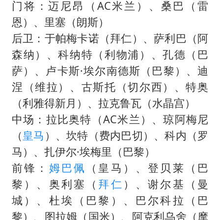
门将：迈尼昂（AC米兰）、桑巴（雷
恩）、里塞（朗斯）
后卫：于帕梅卡诺（拜仁）、萨利巴（阿
森纳）、科纳特（利物浦）、孔德（巴
萨）、卢卡斯·埃尔南德斯（巴黎）、迪
涅（维拉）、古斯托（切尔西）、特奥
（利雅得新月）、拉克鲁瓦（水晶宫）
中场：拉比奥特（AC米兰）、琼阿梅尼
（
皇马
）、坎特（费内巴切）、科内（罗
马）、扎伊尔·埃梅里（巴黎）
前锋：
姆巴佩
（皇马）、登贝莱（巴
黎）、奥利塞（
拜仁
）、谢尔基（曼
城）、杜埃（巴黎）、巴尔科拉（巴
黎）、图拉姆（国米）、阿克利乌舍（摩