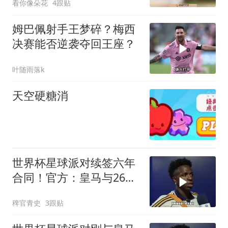
看你像朵花
4跟贴
姆巴佩射手王梦碎？梅西
决赛能否逆袭夺回王座？
叶随雨落k
天空硬糖消
世界杯星球派对续签六年
合同！官方：皇马与26岁
维尼修斯完成续约，新合
稗官青史
3跟贴
同至2032年！维尼修斯续
约