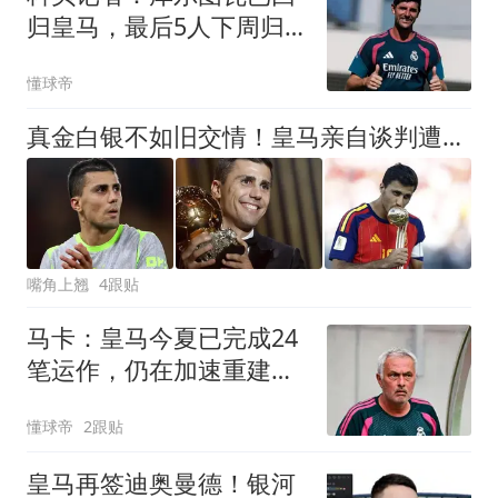
归皇马，最后5人下周归
队
懂球帝
真金白银不如旧交情！皇马亲自谈判遭无视，巴萨靠人情牌逆袭？
嘴角上翘
4跟贴
马卡：皇马今夏已完成24
笔运作，仍在加速重建阵
容
懂球帝
2跟贴
皇马再签迪奥曼德！银河