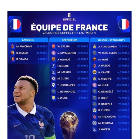
酒店回应车内过夜被收150元
几元成本的AI广告导致千万市值蒸发
36岁男演员成景区NPC后人气爆棚
浙江台州《告全体市民书》
梁家辉百花奖演讲落泪
人民的健康、体质、幸福一脉相承