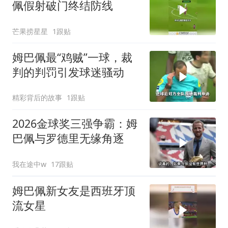
佩假射破门终结防线
芒果捞星星
1跟贴
姆巴佩最“鸡贼”一球，裁
判的判罚引发球迷骚动
精彩背后的故事
1跟贴
2026金球奖三强争霸：姆
巴佩与罗德里无缘角逐
我在途中w
17跟贴
姆巴佩新女友是西班牙顶
流女星