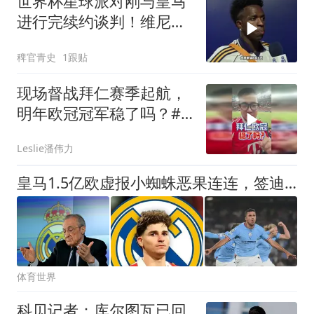
世界杯星球派对刚与皇马
进行完续约谈判！维尼修
斯清空自己社媒账号所有
稗官青史
1跟贴
帖子和个人简介！维尼修
斯
现场督战拜仁赛季起航，
明年欧冠冠军稳了吗？#
潘谈世界杯 #拜仁 #拜仁
Leslie潘伟力
香港行 #潘伟力
皇马1.5亿欧虚报小蜘蛛恶果连连，签迪奥曼德挨宰，将罗德里推向巴萨
体育世界
科贝记者：库尔图瓦已回