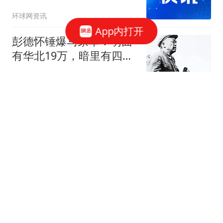
环球网资讯
App内打开
彭德怀锤爆马家军：明面
有华北19万，暗里有四野
重炮支援少人知
小莜读史
河南西平杀人通缉犯逃逸
10天后在十几公里外的玉
米地里被抓，抓捕细节曝
Mr王的饭后茶
光
云南vs成都：四外援PK五
外援，侯永永、韦世豪首
发
懂球帝