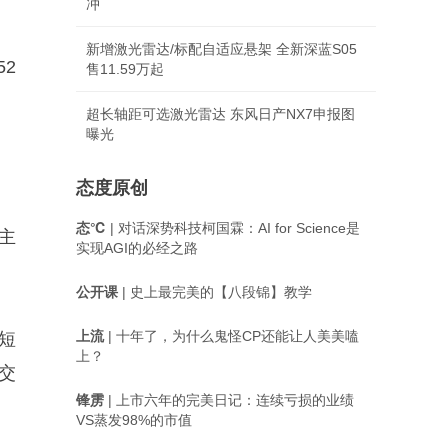
冲
新增激光雷达/标配自适应悬架 全新深蓝S05
2
售11.59万起
超长轴距可选激光雷达 东风日产NX7申报图
曝光
态度原创
态℃
| 对话深势科技柯国霖：AI for Science是
将主
实现AGI的必经之路
公开课
| 史上最完美的【八段锦】教学
上流
| 十年了，为什么鬼怪CP还能让人美美嗑
短
上？
交
锋雳
| 上市六年的完美日记：连续亏损的业绩
VS蒸发98%的市值