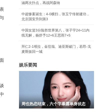
涵两次扑点，再战阿森纳
表
中超惨案诞生：4-0横扫，张玉宁传射建功，
与
北京国安升到第3
中国女篮3分险胜世界第八，张子宇24+11内
线无解，杨舒予12+6王思雨7+5
拜仁2-1维拉，金玟哉、迪亚斯破门，若昂-戈
麦斯扳回一城
面
娱乐要闻
谈
中
周也热恋结束，六个字暴露单身状态