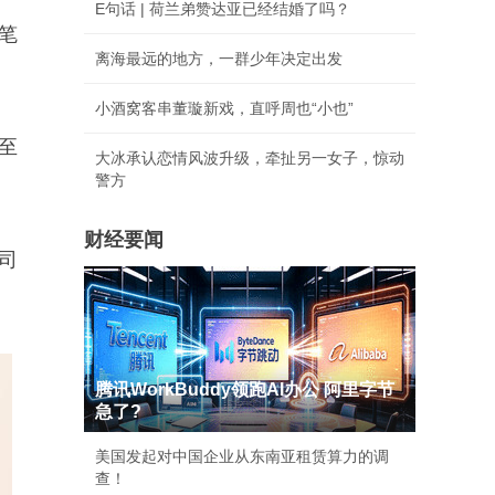
E句话 | 荷兰弟赞达亚已经结婚了吗？
笔
离海最远的地方，一群少年决定出发
。
小酒窝客串董璇新戏，直呼周也“小也”
至
大冰承认恋情风波升级，牵扯另一女子，惊动
警方
财经要闻
司
腾讯WorkBuddy领跑AI办公 阿里字节
急了?
美国发起对中国企业从东南亚租赁算力的调
查！