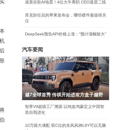
实
凌晨谷歌AI地震！4位大牛离职 CEO退居二线
库克卸任后的苹果发布会，哪些硬件最值得关
注
本
DeepSeek预告API价格上涨：“预计涨幅较大”
机
汽车要闻
后
形
越7全球首秀 传祺开始进攻方盒子越野
智界V9超级工厂溯源 以纯血鸿蒙定义中国智
将
造自我进化
伯
10万级大满配 双C位的东风风神L8Y可以无脑