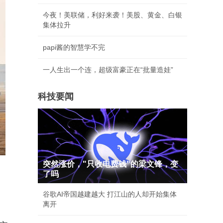
今夜！美联储，利好来袭！美股、黄金、白银
集体拉升
papi酱的智慧学不完
一人生出一个连，超级富豪正在“批量造娃”
科技要闻
突然涨价，"只收电费钱"的梁文锋，变
了吗
谷歌AI帝国越建越大 打江山的人却开始集体
离开