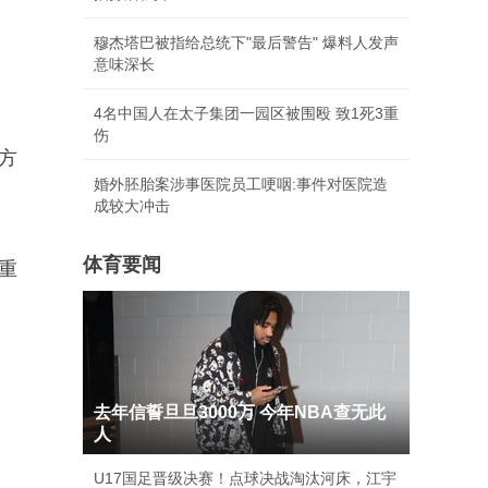
穆杰塔巴被指给总统下"最后警告" 爆料人发声
意味深长
4名中国人在太子集团一园区被围殴 致1死3重
伤
方
婚外胚胎案涉事医院员工哽咽:事件对医院造
成较大冲击
体育要闻
重
去年信誓旦旦3000万 今年NBA查无此
人
U17国足晋级决赛！点球决战淘汰河床，江宇