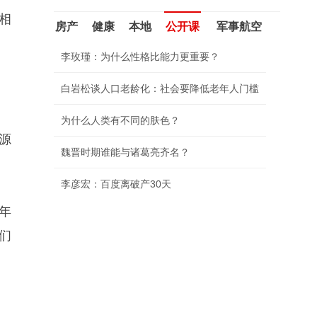
相
房产
健康
本地
公开课
军事航空
李玫瑾：为什么性格比能力更重要？
白岩松谈人口老龄化：社会要降低老年人门槛
为什么人类有不同的肤色？
源
魏晋时期谁能与诸葛亮齐名？
李彦宏：百度离破产30天
年
我们