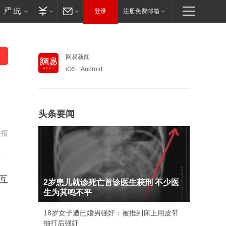
登录
注册免费邮箱
网易新闻
iOS
Android
头条要闻
举报
互
2岁患儿就诊死亡首诊医生获刑 不少医
生为其鸣不平
18岁女子遭已婚男强奸：被推到床上用皮带
抽打后强奸