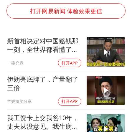
国乒男单横滨冠军赛全军覆没
打开网易新闻 体验效果更佳
胡彦斌获《歌手2026》歌王
U17国足三连胜晋级明日之星半决赛
美股存储板块集体大跌
新首相决定对中国赔钱那
东航：国内客票提前14天免费退改
一刻，全世界都看懂了：
名创优品回应女子吐槽内裤质量差
不能对华继续天真
一窥究竟
打开APP
日本试射“战斧”导弹，国防部回应
伊朗亮底牌了，产量翻了
夯实基础开新局
三倍
兰妮搞笑分享
打开APP
我工资卡上交我爸10年，
丈夫从没意见。我生病住