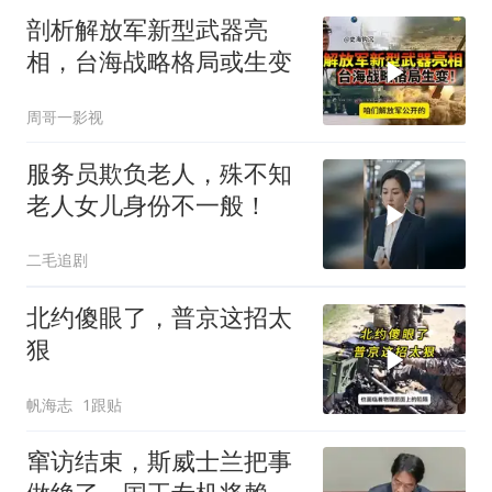
剖析解放军新型武器亮
相，台海战略格局或生变
周哥一影视
服务员欺负老人，殊不知
老人女儿身份不一般！
二毛追剧
北约傻眼了，普京这招太
狠
帆海志
1跟贴
窜访结束，斯威士兰把事