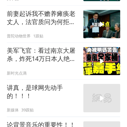
前妻起诉我不赡养瘫痪老
丈人，法官质问为何拒不
履行赡养义务
普陀动物世界
1跟贴
美军飞官：看过南京大屠
杀，炸死14万日本人绝不
后悔！
新时光点滴
讲真，是球网先动手
的！！！
新媒体
39跟贴
论背景音乐的重要性！！