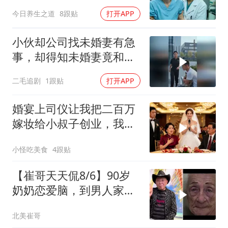
院急需手术费时
今日养生之道
8跟贴
打开APP
小伙却公司找未婚妻有急
事，却得知未婚妻竟和别
人订婚！
二毛追剧
1跟贴
打开APP
婚宴上司仪让我把二百万
嫁妆给小叔子创业，我一
句话气晕婆婆
小怪吃美食
4跟贴
【崔哥天天侃8/6】90岁
奶奶恋爱脑，到男人家索
吻求爱
北美崔哥