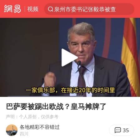
视频
泉州市委书记张毅恭被查
“电影+”如何激发千亿级消费新活力？
全球首个长时储能一体化产业园量产
台风白海豚已进入24小时警戒线
秋天的第一杯奶茶怎么选
上海：台风白海豚或将带来龙卷风
四川宜宾高县4.9级地震致1死
00:00
03:59
中国女篮70-67险胜尼日利亚女篮
Play
Ent
full
中巨芯：上半年归母净利润1405.77万元
巴萨要被踢出欧战？皇马摊牌了
38岁演员求职万岁山NPC成功
声明：个人原创，仅供参考
各地精彩不容错过
胜宏科技：股票交易异常波动
35
四川