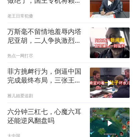
做绝了，国王专机将赖清
德连夜送回台岛
老王日常犯傻
万斯毫不留情地羞辱内塔
尼亚胡，二人争执激烈，
特朗普则毫无反应
热点一网打尽
菲方挑衅行为，倒逼中国
完成最终布局，三张王牌
现身黄岩岛
雅儿姐爱追剧
六分钟三杠七，心魔六耳
还能逆风翻盘吗
大中国