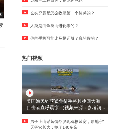
苏格兰工程奇迹：福尔柯克轮
玄奘究竟是怎么收服第一个徒弟的？
8
05:20
05:46
读
SpaceX火箭残骸将撞月球，
中国五项反制措施落地，美
人类是由鱼类而进化来的？
影响全球航天商业格局
人机依赖形成原因
你的手机可能比马桶还脏？真的假的？
热门视频
美国渔民钓获鲨鱼徒手将其拽回大海
目击者直呼震惊 （视频来源：参考消
息）
男子上山采菌偶然发现鸡枞菌窝，原地守1
天等它长大：挖了140多朵