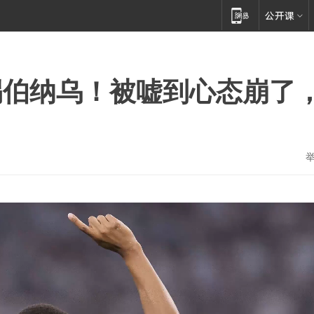
踢伯纳乌！被嘘到心态崩了