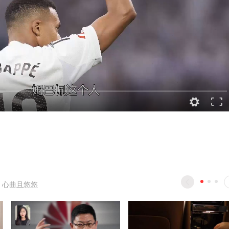
 心曲且悠悠