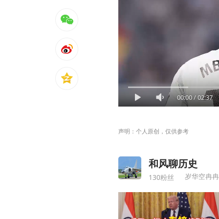
00:00
/
02:37
声明：个人原创，仅供参考
和风聊历史
岁华空冉冉
130粉丝