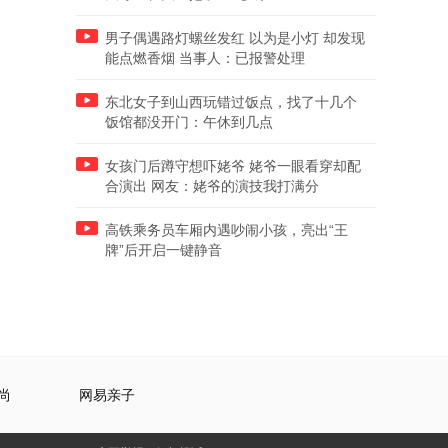
男子偶遇路灯螺丝发红 以为是小灯 却发现
能点燃香烟 当事人：已报警处理
东北女子到山西玩错过饭点，找了十几个
饭馆都没开门：午休到几点
女孩门后蹲守想吓姥爷 姥爷一眼看穿却配
合演出 网友：姥爷的演技我打满分
高铁乘务员车厢内遇吵闹小孩，亮出“王
牌”后开启一键静音
尚
网易亲子