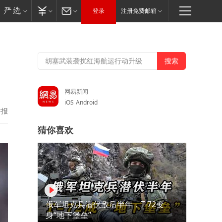
登录
注册免费邮箱
，
网易新闻
iOS
Android
举报
猜你喜欢
俄军坦克兵潜伏敌后半年，T-72变
身“地下堡垒”