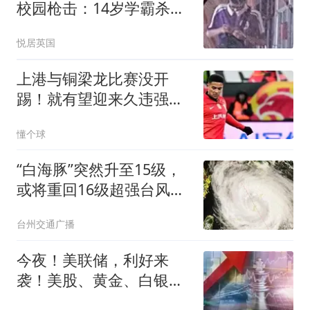
校园枪击：14岁学霸杀死
爷爷奶奶后前往学校，行
悦居英国
凶原因竟是学习压力过大
上港与铜梁龙比赛没开
踢！就有望迎来久违强援
复出首发，值得期待
懂个球
“白海豚”突然升至15级，
或将重回16级超强台风！
部分列车临时停运！台州
台州交通广播
61家A级旅游景区暂时关
闭
今夜！美联储，利好来
袭！美股、黄金、白银集
体拉升