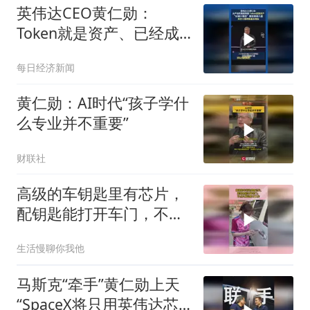
英伟达CEO黄仁勋：
Token就是资产、已经成
为获利的营收单位
每日经济新闻
黄仁勋：AI时代“孩子学什
么专业并不重要”
财联社
高级的车钥匙里有芯片，
配钥匙能打开车门，不点
火发动机不工作
生活慢聊你我他
马斯克“牵手”黄仁勋上天
“SpaceX将只用英伟达芯