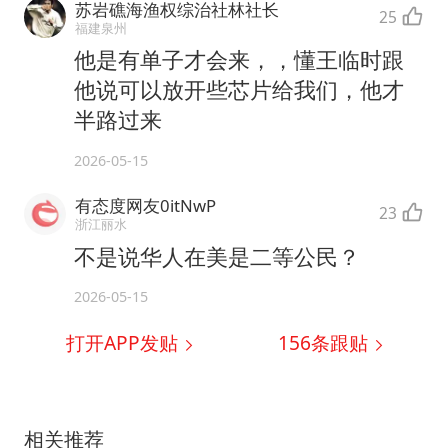
苏岩礁海渔权综治社林社长
25
福建泉州
他是有单子才会来，，懂王临时跟
他说可以放开些芯片给我们，他才
半路过来
2026-05-15
有态度网友0itNwP
23
浙江丽水
不是说华人在美是二等公民？
2026-05-15
打开APP发贴
156
条跟贴
相关推荐