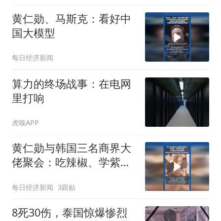
黄仁勋、马斯克：看好中
国大模型
每日经济新闻
算力的终场战事：在电网
里打响
虎嗅APP
黄仁勋与韩国三名商界大
佬聚会：吃辣椒、学紫苏
叶包肉，LG集团会长负责
每日经济新闻
3跟贴
烤肉
8死30伤，泰国惊爆惨烈