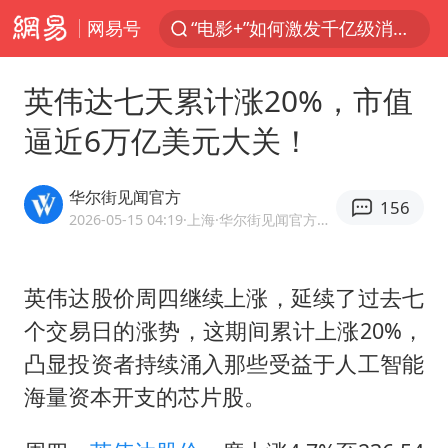
网易号
“电影+”如何激发千亿级消费新活力？
泉州市委书记张毅恭被查
英伟达七天累计涨20%，市值
台风白海豚已进入24小时警戒线
逼近6万亿美元大关！
全球首个长时储能一体化产业园量产
台风白海豚或吞并鲸鱼 登陆地点更新
华尔街见闻官方
156
四川宜宾市高县4.9级地震致1人死亡
2026-05-15 04:19
·上海
·华尔街见闻官方网易号
名创优品回应女子吐槽内裤质量差
英伟达股价周四继续上涨，延续了过去七
中巨芯：上半年归母净利润1405.77万元
个交易日的涨势，这期间累计上涨20%，
中国女篮70-67险胜尼日利亚女篮
凸显投资者持续涌入那些受益于人工智能
U17国足点球大战淘汰河床晋级决赛
海量资本开支的芯片股。
国防部：坚决反制任何闹海挑衅图谋