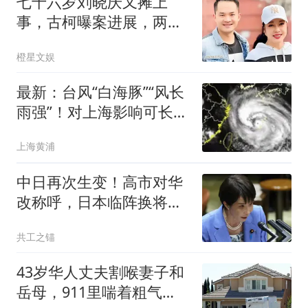
七十六岁刘晓庆又摊上
事，古柯曝案进展，两人
私事仅是冰山一角
橙星文娱
最新：台风“白海豚”“风长
雨强”！对上海影响可长达
4天，还有龙卷风可能！
上海黄浦
中日再次生变！高市对华
改称呼，日本临阵换将，
中俄军舰绕日航行
共工之锚
43岁华人丈夫割喉妻子和
岳母，911里喘着粗气