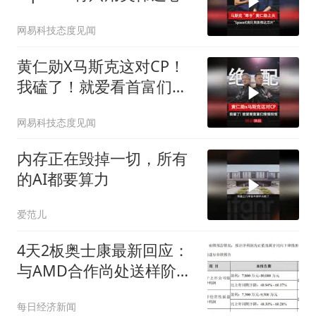
片”
网易科技态度见闻
黄仁勋X马斯克这对CP！
我磕了！就爱看首富们惺
惺相惜！
网易科技态度见闻
内存正在毁掉一切，所有
的AI都要算力
爱范儿
4天2板奥士康最新回应：
与AMD合作尚处送样阶
段，未与英伟达、谷歌开
每日经济新闻
展订单合作