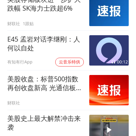
跌幅 SK海力士跌超6%
财联社
1跟贴
E45 孟岩对话李继刚：人
何以自处
00:12
有知有行App
云音乐特供
美股收盘：标普500指数
再创收盘新高 光通信板块
大涨
财联社
美股史上最大解禁冲击来
袭