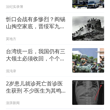
喊“有蒙面歹徒”，8岁双胞
法纪实录簿
胎女儿就在家里
忻口会战有多惨烈？阎锡
山掏空家底，晋绥军九个
炮兵团全部参战
莫地方
台湾统一后，我国仍有三
大领土必须收回，个个都
是战略要地！
混沌录
2岁患儿就诊死亡首诊医
生获刑 不少医生为其鸣不
平
澎湃新闻