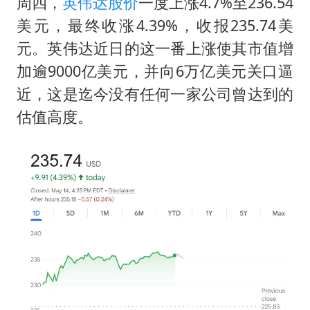
胡彦斌韩磊 谁帮谁
周四，
英伟达
股价
一度上涨4.7%至236.54
美元，最终收涨4.39%，收报235.74美
胡彦斌获《歌手2026》歌王
元。英伟达近日的这一番上涨使其市值增
秋天的第一杯奶茶到底有多火
加逾9000亿美元，并向6万亿美元关口逼
38岁演员求职万岁山NPC成功
近，这是迄今没有任何一家公司曾达到的
我国外贸延续良好增长态势
估值高度。
胜宏科技：股票交易异常波动
夯实基础开新局