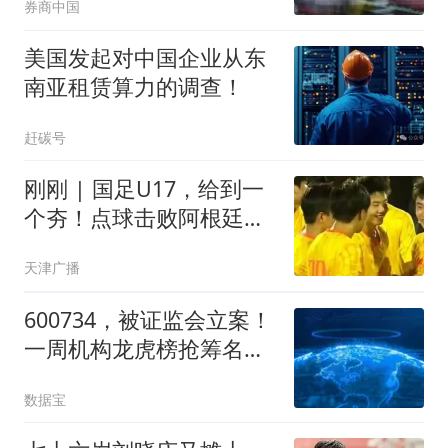
券商中国
美国发起对中国企业从东
南亚租赁算力的调查！
赶碳号
刚刚 | 国足U17，给到一
个夯！点球击败阿根廷河
床！
天津广播
600734，被证监会立案！
一周机构龙虎榜抢筹名单
出炉
数据宝