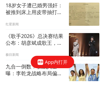
18岁女子遭已婚男强奸：
被推到床上用皮带抽打后
强奸
红星新闻
《歌手2026》总决赛结果
公布：胡彦斌成歌王，齐
豫第二，万妮达第三
极目新闻
App内打开
九合一倒数！权威人士
曝：李乾龙战略布局偏差
退二线 郑丽文扛责整合
郭茂辰海峡传真
艰困选区
穆杰塔巴被指给总统下"最
后警告" 爆料人发声意味