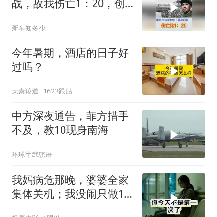
战，敌我伤亡1：20，创
抗战最高记录
新车知多少
今年暑期，酒店的日子好
过吗？
大秦论道
1623跟贴
中方深夜通告，菲方措手
不及，教10现身南海
环球军武密语
我妈病危那晚，婆婆全家
集体关机；我没闹只做1
事，6天后她打来电话：