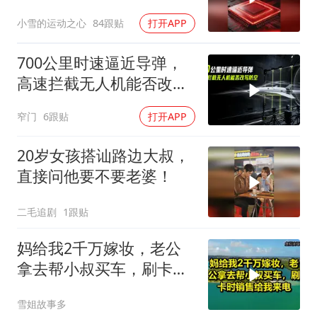
慌？
小雪的运动之心
84跟贴
打开APP
700公里时速逼近导弹，
高速拦截无人机能否改写
防空
窄门
6跟贴
打开APP
20岁女孩搭讪路边大叔，
直接问他要不要老婆！
二毛追剧
1跟贴
妈给我2千万嫁妆，老公
拿去帮小叔买车，刷卡时
销售给我来电！
雪姐故事多