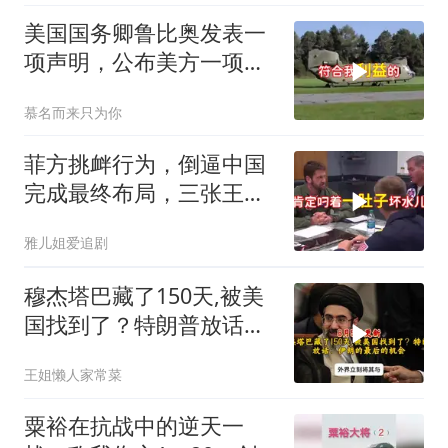
美国国务卿鲁比奥发表一
项声明，公布美方一项重
要决定
慕名而来只为你
菲方挑衅行为，倒逼中国
完成最终布局，三张王牌
现身黄岩岛
雅儿姐爱追剧
穆杰塔巴藏了150天,被美
国找到了？特朗普放话：
伊朗的最后的机会
王姐懒人家常菜
粟裕在抗战中的逆天一