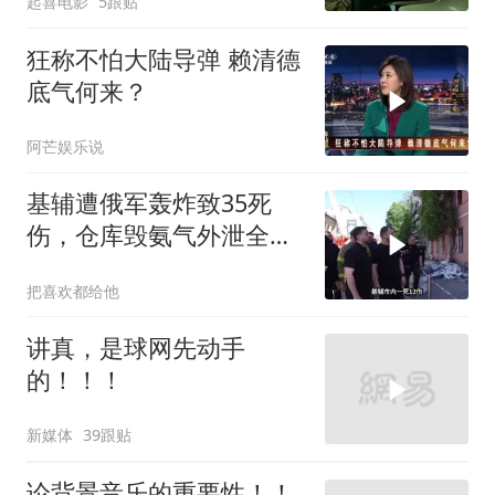
起喜电影
5跟贴
你是不是疯了？
狂称不怕大陆导弹 赖清德
底气何来？
阿芒娱乐说
基辅遭俄军轰炸致35死
伤，仓库毁氨气外泄全城
警报
把喜欢都给他
讲真，是球网先动手
的！！！
新媒体
39跟贴
论背景音乐的重要性！！