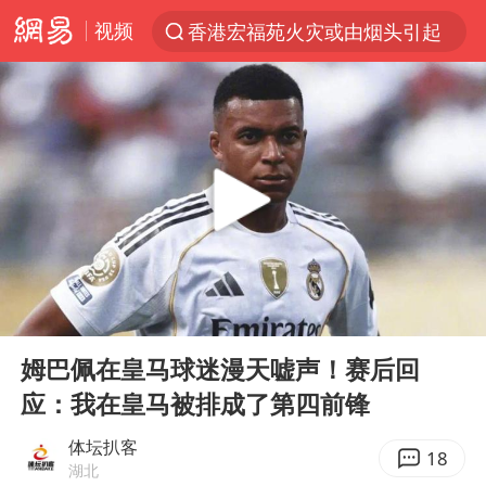
视频
香港宏福苑火灾或由烟头引起
“电影+”如何激发千亿级消费新活力？
云南一地村民过火把节意外灼伤16人
浙江海事局启动Ⅰ级防台应急响应
河南南阳低保户为何背上40万元贷款
泰国初中生饮弹自尽前开了26枪
预计“白海豚”明晚将在浙江舟山到福建福鼎一带沿海登陆
00:00
00:24
用AI造出新病毒意味着什么
Play
Ent
full
今年第二强台风将带来多大影响
姆巴佩在皇马球迷漫天嘘声！赛后回
应：我在皇马被排成了第四前锋
美股创4月份以来最大单周涨幅
俄黑客称掌握北约直接参与袭俄证据
体坛扒客
18
湖北