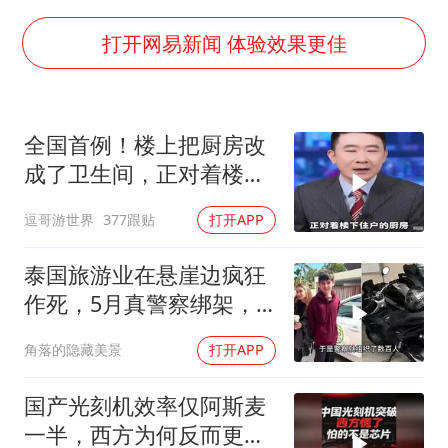
光伏八巨头签署“不低于成本价”倡议
女子被狗舔脚确诊三级暴露 医生回应
打开网易新闻 体验效果更佳
泰国校园枪击事件已致8死30余伤
胡彦斌获《歌手2026》歌王
全国首例！楼上把厨房改
宇树王兴兴被问了360多个问题
成了卫生间，正对着楼下
中医教你一招提升气血
的厨房。你怎么
逗哥游世界
377跟贴
打开APP
我国外贸延续良好增长态势
夯实基础开新局
泰国旅游业在悬崖边疯狂
作死，5月真警察绑架，7
月假警察杀人
角落的隐藏美景
打开APP
国产光刻机效率仅阿斯麦
一半，西方为何反而更