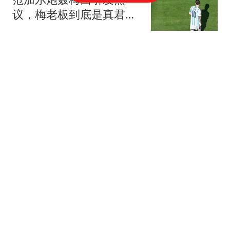
议，梅老板到底是真君子
还是隐形球霸
姜大叔侃球
喜讯！U19国足前锋频频
代表欧塞尔出战一线队比
赛，或有望踢法甲
梅亭谈
男子杀害母子后原地隐匿
20年至退休：赌自己"命
大"
极目新闻
7个月才完成40%，小米汽
车今年55万辆目标，铁定