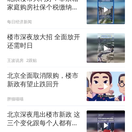
家庭购房社保个税缴纳年
限下调为1年
每日经济新闻
楼市深夜放大招 全面放开
还需时日
王波说房
2跟贴
北京全面取消限购，楼市
新政有望止跌回升
胖猫喵喵
北京深夜甩出楼市新政 这
三个变化跟每个人都有关
系