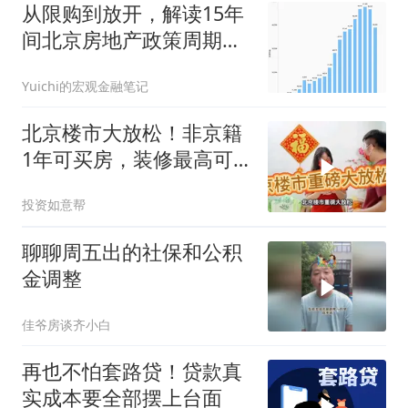
从限购到放开，解读15年
间北京房地产政策周期变
化
Yuichi的宏观金融笔记
北京楼市大放松！非京籍
1年可买房，装修最高可
提25万公积金
投资如意帮
聊聊周五出的社保和公积
金调整
佳爷房谈齐小白
再也不怕套路贷！贷款真
实成本要全部摆上台面