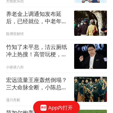
大熊欢乐坊
养老金上调通知发布延
后，已经就位，中老年别
盲目等待
陈博世财经
竹知了未平息，洁云厕纸
冲上热搜！高管玩梗，结
果引火烧身
小徐讲八卦
宏远流量王座轰然倒塌？
三大命脉全断，小陈总接
手的不仅是重建，还有人
漫川舟船
气断崖
App内打开
范加尔炮轰梅西引发热