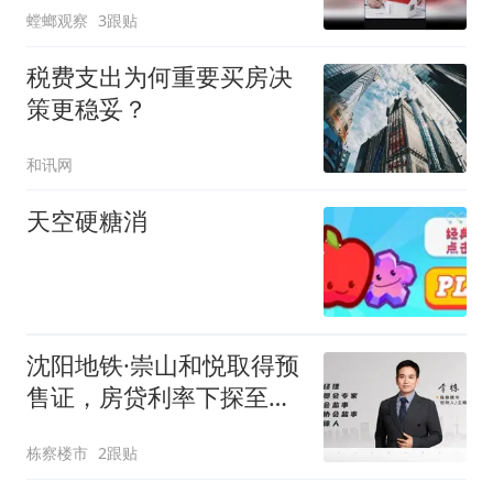
螳螂观察
3跟贴
税费支出为何重要买房决
策更稳妥？
和讯网
天空硬糖消
沈阳地铁·崇山和悦取得预
售证，房贷利率下探至
2.8%以下！
栋察楼市
2跟贴