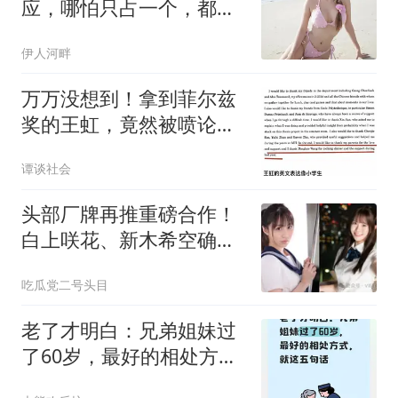
应，哪怕只占一个，都是
真心爱你的，真的
伊人河畔
万万没想到！拿到菲尔兹
奖的王虹，竟然被喷论文
致谢写得太差，像小学生
谭谈社会
的英语！评论区：批评者
也只能看懂致谢了
头部厂牌再推重磅合作！
白上咲花、新木希空确认
首次同台
吃瓜党二号头目
老了才明白：兄弟姐妹过
了60岁，最好的相处方
式，就这五句话