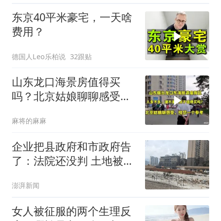
东京40平米豪宅，一天啥
费用？
德国人Leo乐柏说
32跟贴
山东龙口海景房值得买
吗？北京姑娘聊聊感受很
客观，给您一个参考
麻将的麻麻
企业把县政府和市政府告
了：法院还没判 土地被拍
卖了
澎湃新闻
女人被征服的两个生理反