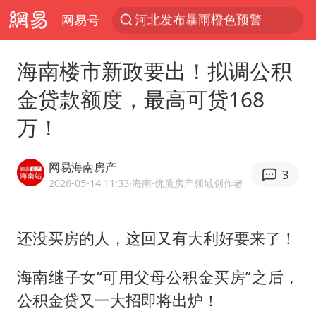
网易号
台风“白海豚”登陆 各地各部门全力应对
人形机器人第一股
海南楼市新政要出！拟调公积
多地银行上调存款利率
金贷款额度，最高可贷168
上海地铁4条线路全线停运
万！
白海豚路径图
宇树申购 中一签有望赚20万元
网易海南房产
3
4.2平卫生间补漏注胶花1.55万
2026-05-14 11:33
·海南
·优质房产领域创作者
武汉3名城管协管员殴打摊主被刑拘
律师谈贾冰私人饭局被偷拍
还没买房的人，这回又有大利好要来了！
男子结婚8年3个女儿都不是亲生
海南继子女“可用父母公积金买房”之后，
白海豚可深入内陆制造大范围风雨
公积金贷又一大招即将出炉！