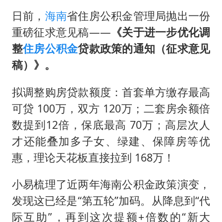
面对面丨蔡磊：与渐冻症抗争 纵使不敌 也不屈服
日前，
海南
省住房公积金管理局抛出一份
NBA传奇教练老尼尔森去世
重磅征求意见稿——
《关于进一步优化调
手机真会“偷听”我们说话吗
整
住房公积金
贷款政策的通知（征求意见
加沙约14万栋建筑被完全摧毁
稿）》。
5万小车卖不动 微型代步车集体遇冷
拟调整购房贷款额度：首套单方缴存最高
“皋”在低处
可贷 100万，双方 120万；二套房余额倍
从科技创新看开局起步的时与势
数提到12倍，保底最高 70万；高层次人
才还能叠加多子女、绿建、保障房等优
惠，理论天花板直接拉到 168万！
小易梳理了近两年海南公积金政策演变，
发现这已经是“第五轮”加码。从降息到“代
际互助”，再到这次提额+倍数的“新大