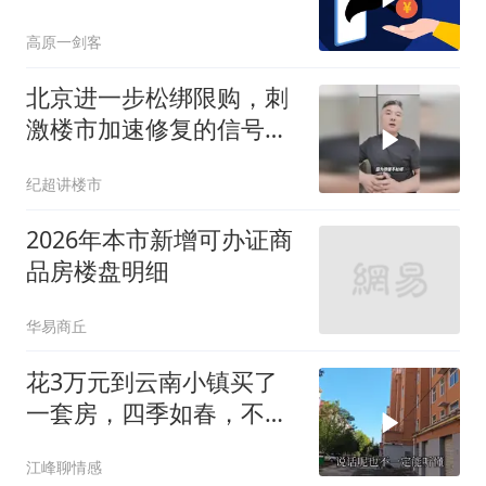
高原一剑客
北京进一步松绑限购，刺
激楼市加速修复的信号更
强烈了！
纪超讲楼市
2026年本市新增可办证商
品房楼盘明细
华易商丘
花3万元到云南小镇买了
一套房，四季如春，不到
一年就后悔了
江峰聊情感