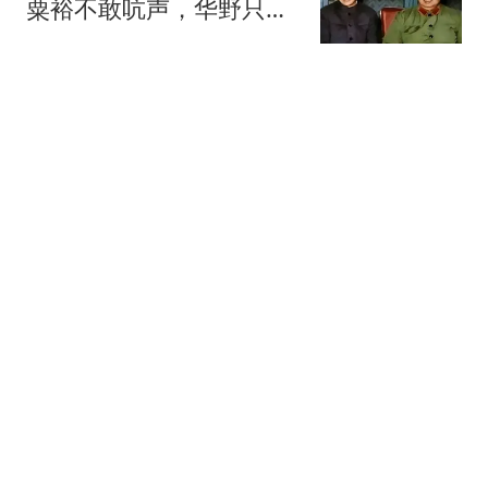
粟裕不敢吭声，华野只有
一人能镇住许和尚
小莜读史
大陆为何还不收复台湾，
普京的一句话，得到全体
中国人民的认同！
心灵得以滋养
奥尼尔谈克拉克第3赛季
遭重击：这是伟大球员“成
人礼”，女篮名宿却称15年
闪存猎手
前更狠
延迟退休推行收效一般，
多位专家提出新思路，建
议直接提前退休