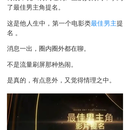
了最佳男主角提名。
女子利用漏洞0元薅走3000多件家电
村民谈“梅姨”：叫的其实是“媒姨”
这是他人生中，第一个电影类
最佳男主
提
关之琳否认与27岁模特的恋情
名 。
把党建设得更加坚强有力
消息一出，圈内圈外都在聊。
奋进开新局 实干挑大梁
不是流量刷屏那种热闹。
是真的，有点意外，又觉得情理之中。