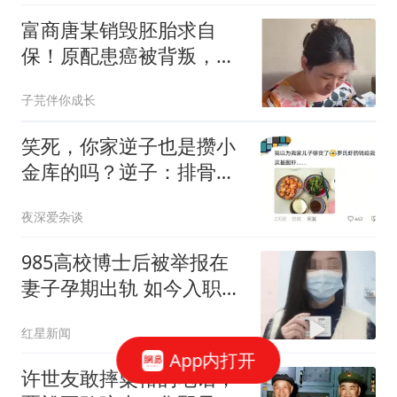
富商唐某销毁胚胎求自
保！原配患癌被背叛，提
出两硬核诉求追讨婚内财
子芫伴你成长
产
笑死，你家逆子也是攒小
金库的吗？逆子：排骨
145一斤
夜深爱杂谈
985高校博士后被举报在
妻子孕期出轨 如今入职香
港高校
红星新闻
App内打开
许世友敢摔粟裕的电话，