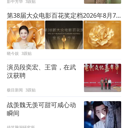
影中芳华
3跟贴
第38届大众电影百花奖定档2026年8月7号，系时隔64年重回诞生地北京市举办
晓今娱
3跟贴
演员段奕宏、王雷，在武
汉获聘
极目新闻
3跟贴
战羡魏无羡可甜可咸心动
瞬间
搞笑脑洞研究所