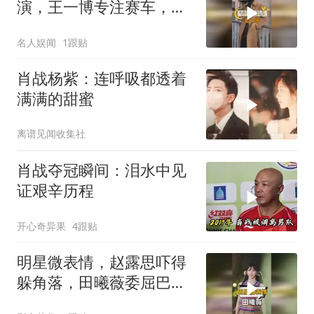
演，王一博专注赛车，肖
战技能大赛推广大使
名人娱闻
1跟贴
肖战杨紫：连呼吸都透着
满满的甜蜜
离谱见闻收集社
肖战夺冠瞬间：泪水中见
证艰辛历程
开心奇异果
4跟贴
明星微表情，赵露思吓得
躲角落，田曦薇委屈巴
巴，肖战杨紫挑眉杀