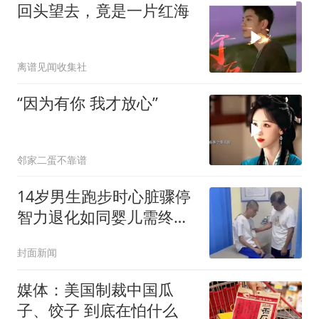
回头望去，竟是一片红海
离谱见闻收集社
“因为有你 我才放心”
邻家二蛋不靠谱
14岁男生跑步时心脏骤停
智力退化如同婴儿需终身
护理
封面新闻
媒体：美国制裁中国瓜
子、饺子 到底在怕什么