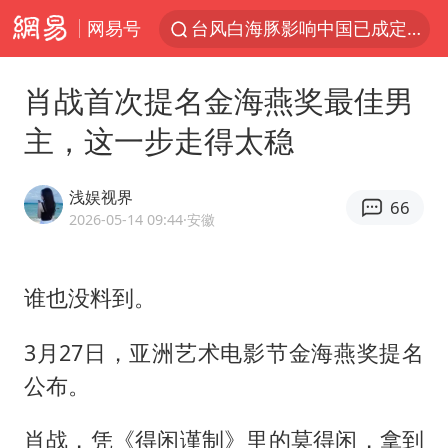
台风白海豚影响中国已成定局
网易号
中方回应是否开采太平洋海底稀土资源
昆明石林火把节
肖战首次提名金海燕奖最佳男
外交部发言人就广岛核爆81周年等答记者问
主，这一步走得太稳
我国编制完成新版全月地质图
浅娱视界
胡塞武装袭扰红海航运行动升级
66
2026-05-14 09:44
·安徽
郑国霖回应去景区上班被保安拦下
80后女柜员逆袭成4200亿银行副行长
谁也没料到。
感觉全东北都在等7号
3月27日，亚洲艺术电影节金海燕奖提名
扎哈罗娃批广岛市长不提美国原子弹
公布。
泰国一女公务员妆容引争议 本人回应
多地要求领导干部带头休假
肖战，凭《得闲谨制》里的莫得闲，拿到