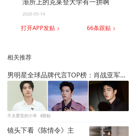
渐所上的克莱登大学有一拼啊
2026-05-14
打开APP发贴
66
条跟贴
相关推荐
男明星全球品牌代言TOP榜：肖战亚军，榜首太强势
不太爱笑的小羊
4跟贴
镜头下看《陈情令》主