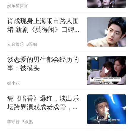
娱乐星探官
肖战现身上海闹市路人围
堵 新剧《莫得闲》口碑持
续登顶暑期档
立真娱乐
3跟贴
谈恋爱的男生都会经历的
事：被摸头
娱小花
凭《暗香》爆红，淡出乐
坛跨界演戏成老戏骨，合
作顶流肖战张凌赫
李守智
3跟贴