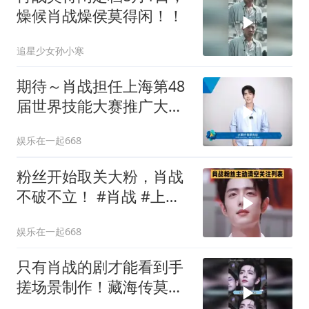
燥候肖战燥侯莫得闲！！
追星少女孙小寒
期待～肖战担任上海第48
届世界技能大赛推广大
使！#肖战
娱乐在一起668
粉丝开始取关大粉，肖战
不破不立！ #肖战 #上热
门
娱乐在一起668
只有肖战的剧才能看到手
搓场景制作！藏海传莫得
闲还有十日简直太绝了！