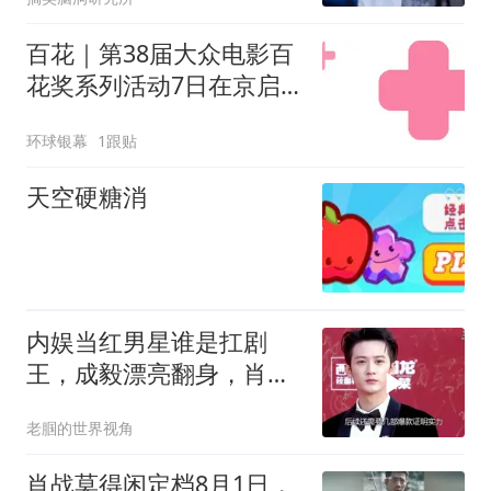
百花｜第38届大众电影百
花奖系列活动7日在京启
幕——“百花”绽放，一城
环球银幕
1跟贴
光影芬芳
天空硬糖消
内娱当红男星谁是扛剧
王，成毅漂亮翻身，肖战
演一部火一部
老腘的世界视角
肖战莫得闲定档8月1日，