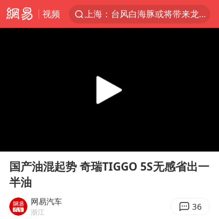
视频
上海：台风白海豚或将带来龙卷风
四川宜宾市高县4.9级地震致1人死亡
名创优品回应女子吐槽内裤质量差
台风白海豚已进入24小时警戒线
出口禁令驱动有色板块大涨
中巨芯：上半年归母净利润1405.77万元
秋天的第一杯奶茶到底有多火
00:00
04:10
38岁演员求职万岁山NPC成功
Play
Ent
full
国乒男单横滨冠军赛全军覆没
国产油混起势 奇瑞TIGGO 5S无感省出一
半油
U17国足点球大战淘汰河床晋级决赛
胡彦斌获《歌手2026》歌王
网易汽车
36
浙江