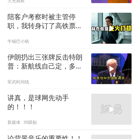
大光观察
陪客户考察时被主管停
职，我转身订了高铁票。
2小时后总监急疯了：12
牛锅巴小钒
亿合同没你根本签不了
伊朗扔出三张牌反击特朗
普：新航线自己定，多国
保证不参战，海峡不回战
军武时间线
前状态
讲真，是球网先动手
的！！！
新媒体
39跟贴
论背景音乐的重要性！！