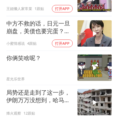
朗普决定惩罚盟友
王姐懒人家常菜
1跟贴
打开APP
中方不救的话，日元一旦
崩盘，美债也要完蛋？最
大接盘国已被逼出
小蜜情感说
4跟贴
打开APP
你俩笑啥呢？
星光乐世界
局势还是走到了这一步，
伊朗万万没想到，哈马斯
居然跪在了黎明前
烽火观察
12跟贴