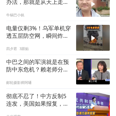
办法，那就是从天上走，
老师傅一招拿下
牛锅巴小钒
电量仅剩3%！乌军单机穿
透五层防空网，瞬间炸飞
俄军车队
四夕君
3跟贴
中巴之间的军演就是在预
防中东危机？赖老师分析
解放军比美军厉害
邮轮摄影师阿嗵
彻底不忍了！中方反制5
连发，美国如果报复，我
们奉陪到底