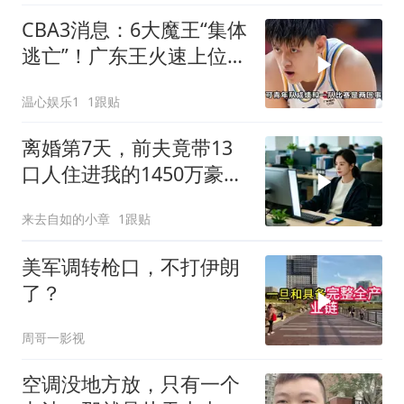
CBA3消息：6大魔王“集体
逃亡”！广东王火速上位，
王牌锋线回归
温心娱乐1
1跟贴
离婚第7天，前夫竟带13
口人住进我的1450万豪
宅，一开门全傻眼
来去自如的小章
1跟贴
美军调转枪口，不打伊朗
了？
周哥一影视
空调没地方放，只有一个