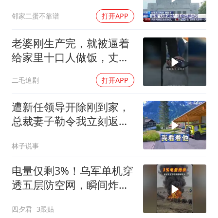
注定
邻家二蛋不靠谱
打开APP
老婆刚生产完，就被逼着
给家里十口人做饭，丈夫
傻眼了！
二毛追剧
打开APP
遭新任领导开除刚到家，
总裁妻子勒令我立刻返
岗，我直言她无权命令我
林子说事
电量仅剩3%！乌军单机穿
透五层防空网，瞬间炸飞
俄军车队
四夕君
3跟贴