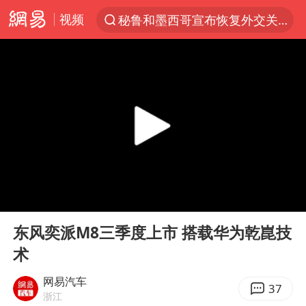
视频
秘鲁和墨西哥宣布恢复外交关系
“电影+”如何激发千亿级消费新活力？
台风白海豚已进入24小时警戒线
沙特土耳其巴基斯坦签署共同防务协议
中医教你一招提升气血
四川宜宾市高县4.9级地震致1人死亡
胡彦斌韩磊 谁帮谁
00:00
00:40
全球首个长时储能一体化产业园量产
Play
Ent
full
老中医：立秋后养心是关键
东风奕派M8三季度上市 搭载华为乾崑技
术
上海：台风白海豚或将带来龙卷风
中巨芯：上半年归母净利润1405.77万元
网易汽车
37
浙江