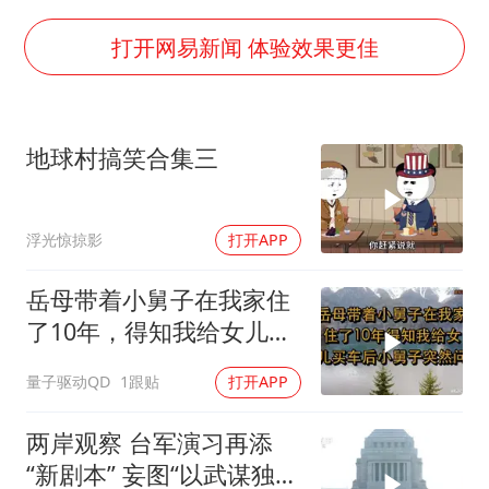
38岁演员求职万岁山NPC成功
国防部：中国军队坚决反制任何闹海挑衅图谋
打开网易新闻 体验效果更佳
我国外贸延续良好增长态势
东航：国内客票提前14天免费退改
地球村搞笑合集三
美股存储板块集体大跌
欧阳娜娜窦靖童好搭
浮光惊掠影
打开APP
中国女篮70-67险胜尼日利亚女篮
夯实基础开新局
岳母带着小舅子在我家住
了10年，得知我给女儿买
车后，小舅子突
量子驱动QD
1跟贴
打开APP
两岸观察 台军演习再添
“新剧本” 妄图“以武谋独”