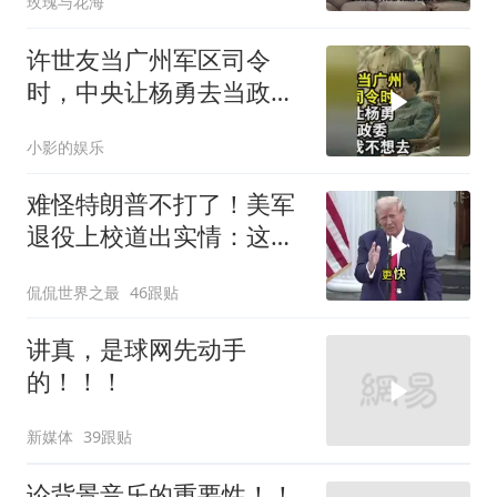
玫瑰与花海
许世友当广州军区司令
时，中央让杨勇去当政
委，杨勇说：我不想去
小影的娱乐
难怪特朗普不打了！美军
退役上校道出实情：这场
仗美国已经输了
侃侃世界之最
46跟贴
讲真，是球网先动手
的！！！
新媒体
39跟贴
论背景音乐的重要性！！