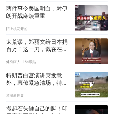
两件事令美国明白，对伊
朗开战麻烦重重
陌上桃花开的
太荒谬，郑丽文给日本捐
百万！这一刀，戳在在了
中国人的伤口上
健身狂人
154跟贴
特朗普白宫演讲突发意
外，幕僚紧急清场，特朗
普出现健康疑云！
遨游新世界
搬起石头砸自己的脚！印