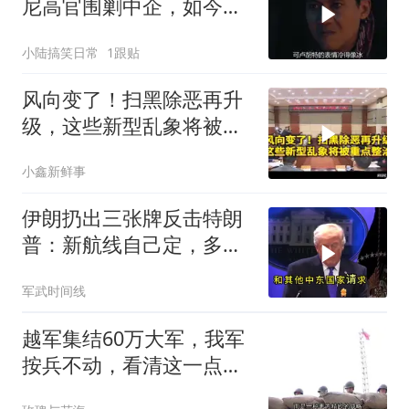
尼高官围剿中企，如今烂
摊子没人收
小陆搞笑日常
1跟贴
风向变了！扫黑除恶再升
级，这些新型乱象将被重
点整治
小鑫新鲜事
伊朗扔出三张牌反击特朗
普：新航线自己定，多国
保证不参战，海峡不回战
军武时间线
前状态
越军集结60万大军，我军
按兵不动，看清这一点便
知越南必败