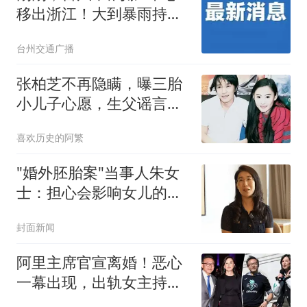
移出浙江！大到暴雨持
续，这些地方地质灾害风
台州交通广播
险高！专家提醒：地质灾
害有滞后性，降雨结束后
张柏芝不再隐瞒，曝三胎
仍有发生风险
小儿子心愿，生父谣言终
结，谢霆锋心情差
喜欢历史的阿繁
"婚外胚胎案"当事人朱女
士：担心会影响女儿的婚
恋观
封面新闻
阿里主席官宣离婚！恶心
一幕出现，出轨女主持人
传闻真相出人意料