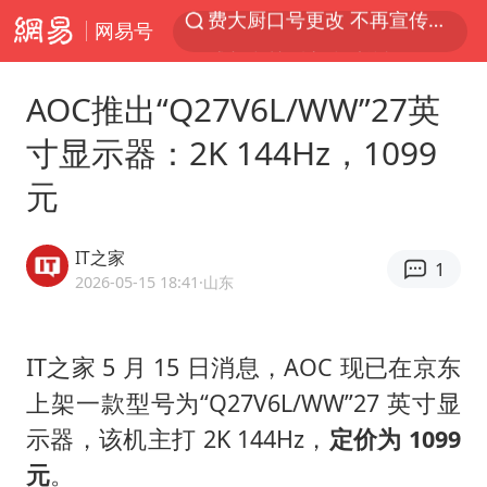
网易号
成都多趟列车临时停运
路虎卫士110 HSE限时降价
AOC推出“Q27V6L/WW”27英
我国发现稀散金属独立新矿物——乌斯河锗矿
寸显示器：2K 144Hz，1099
部分银行上调存款利率
元
演员秦焰去世 曾出演《狂飙》
河南启动防汛四级应急响应
IT之家
1
朱一龙的鼻子怎么了
2026-05-15 18:41
·山东
白海豚突然大拐弯 走出罕见路线
三预警齐发 11个省份有大到暴雨
IT之家 5 月 15 日消息，AOC 现已在京东
上架一款型号为“Q27V6L/WW”27 英寸显
SK海力士回应“或出售重庆工厂”传闻
示器，该机主打 2K 144Hz，
定价为 1099
大疆错失宇树
元
。