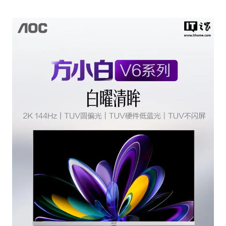
周星驰妈妈现身香港首映礼
56岁刘奕君跟13岁女儿合跳
“还不如不放假”
从科技创新看开局起步的时与势