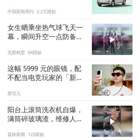
中国新闻周刊
2.2万跟贴
女生晒乘坐热气球飞天一
幕，瞬间升空一点防备都
没有
无限鹤壁
64跟贴
这幅 5999 元的眼镜，配
不配当电竞玩家的「新装
备」｜ROG XREAL R1 体
爱范儿
验
阳台上滚筒洗衣机自爆，
满筒碎玻璃渣，维修人员
称是人为原因，从未见过
荔枝新闻
123跟贴
洗衣机自爆