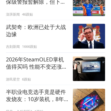
保级警报暂解除，但下一
轮才是生死战
澎湃新闻
46跟贴
武契奇：欧洲已处于大战
边缘
吉刻新闻
1666跟贴
2026年SteamOLED掌机
值得买吗 性能不变还涨价
太亏
游民星空
6跟贴
半职业电竞选手竟是硬件
发烧友：10岁装机，8年
反恐精英生涯揭秘