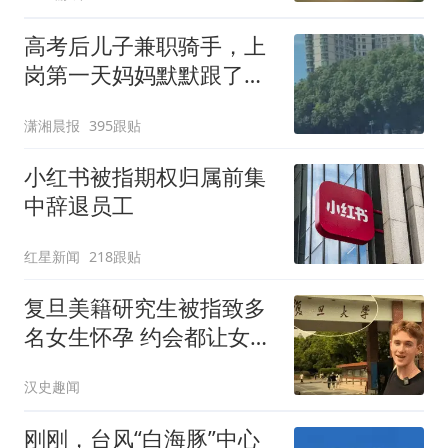
高考后儿子兼职骑手，上
岗第一天妈妈默默跟了三
公里，感慨孩子真的长大
潇湘晨报
395跟贴
了
小红书被指期权归属前集
中辞退员工
红星新闻
218跟贴
复旦美籍研究生被指致多
名女生怀孕 约会都让女生
掏钱
汉史趣闻
刚刚，台风“白海豚”中心