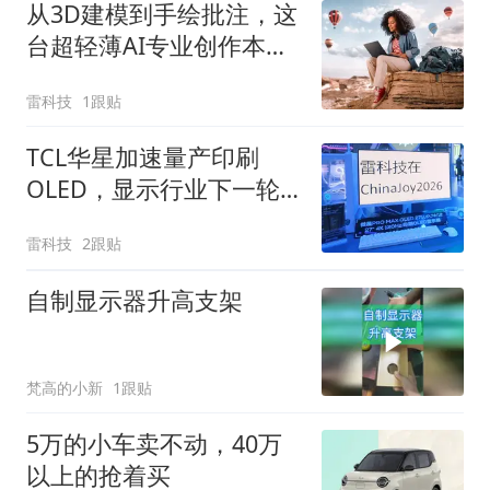
从3D建模到手绘批注，这
台超轻薄AI专业创作本全
搞定
雷科技
1跟贴
TCL华星加速量产印刷
OLED，显示行业下一轮
价格战要来了
雷科技
2跟贴
自制显示器升高支架
梵高的小新
1跟贴
5万的小车卖不动，40万
以上的抢着买