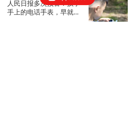
人民日报多次预警！孩子
手上的电话手表，早就不
是单纯的护娃工具
新一说史
遗失30年的父亲手写家书
火了 网友淘到后寄给女儿
潇湘晨报
外媒：Apple Watch 2026
年升级“平淡无奇”，长远
规划或彻底重塑产品形态
环球网资讯
与徐佳宁婚变传闻不到1
月，李小冉现状曝光，估