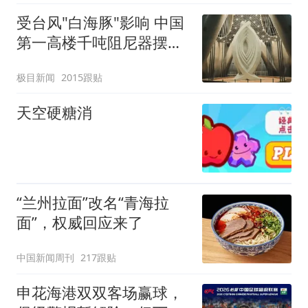
受台风"白海豚"影响 中国
第一高楼千吨阻尼器摆动
明显
极目新闻
2015跟贴
天空硬糖消
“兰州拉面”改名“青海拉
面”，权威回应来了
中国新闻周刊
217跟贴
申花海港双双客场赢球，