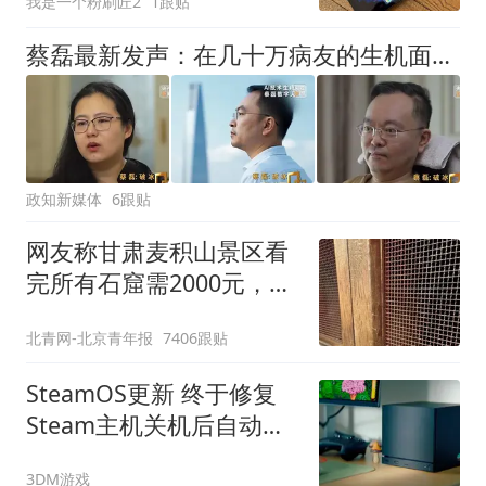
我是一个粉刷匠2
1跟贴
蔡磊最新发声：在几十万病友的生机面前，我个人的面子和尊严已经不值一提了，即使倒在黎明前，也要把路铺好
政知新媒体
6跟贴
网友称甘肃麦积山景区看
完所有石窟需2000元，景
区：部分石窟受特别保
北青网-北京青年报
7406跟贴
护，游客可按需买
SteamOS更新 终于修复
Steam主机关机后自动唤
醒故障
3DM游戏