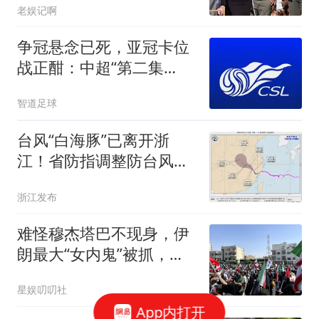
老娱记啊
争冠悬念已死，亚冠卡位
战正酣：中超“第二集
团”大乱斗全面打响
智道足球
台风“白海豚”已离开浙
江！省防指调整防台风应
急响应为Ⅱ级
浙江发布
难怪穆杰塔巴不现身，伊
朗最大“女内鬼”被抓，泄
露大量国家机密
星娱叨叨社
App内打开