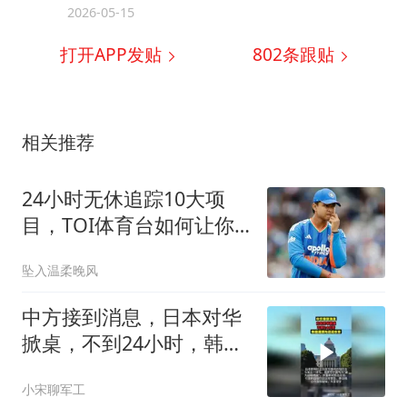
2026-05-15
打开APP发贴
802
条跟贴
相关推荐
24小时无休追踪10大项
目，TOI体育台如何让你
在评论区聊得更专业？
坠入温柔晚风
中方接到消息，日本对华
掀桌，不到24小时，韩国
通牒先送进东京
小宋聊军工