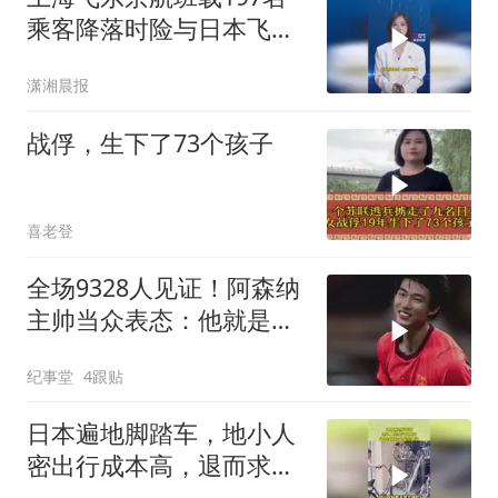
乘客降落时险与日本飞机
相撞，亲历乘客发声
潇湘晨报
战俘，生下了73个孩子
喜老登
全场9328人见证！阿森纳
主帅当众表态：他就是中
国足球未来
纪事堂
4跟贴
日本遍地脚踏车，地小人
密出行成本高，退而求其
次的无奈之举！