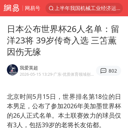
网易号
上半年我国机械工业经济运行稳中有进
我国货物贸易进出口超30万亿元
日本公布世界杯26人名单：留
佛山通报笔试前13被淘汰后5名进体检
洋23将 39岁传奇入选 三笘薫
国防部回应日本试射“战斧”导弹
因伤无缘
广东雷州通报特教老师招聘违规事件
“立秋的第一杯奶茶”又爆单了
我爱英超
802
泰国枪击案凶手先杀祖父母后行凶
2026-05-15 13:29
·广东
·优质体育领域创作者
宇树科技中一签需缴款7.54万元
女子开一天一夜空调后二氧化碳中毒
北京时间5月15日，世界排名第18位的日
本男足，公布了参加2026年美加墨世界杯
国防部：坚决反制任何闹海挑衅图谋
的26人正式名单。本土联赛效力的球员仅
山东一元代青花杯离奇失踪
有3人，包括39岁的老将
长友佑都
。