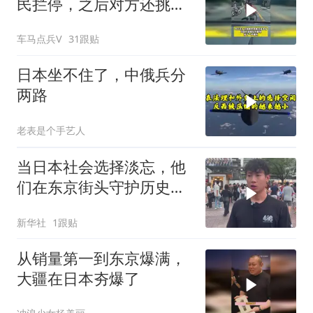
民拦停，之后对方还挑衅
的竖起中指
车马点兵V
31跟贴
日本坐不住了，中俄兵分
两路
老表是个手艺人
当日本社会选择淡忘，他
们在东京街头守护历史记
忆
新华社
1跟贴
从销量第一到东京爆满，
大疆在日本夯爆了