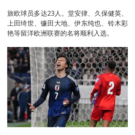
台湾海峡南口北上船舶实施交通管制
“新疆阿勒泰八月能滑雪”不实
旅欧球员多达23人。堂安律、久保健英、
上田绮世、镰田大地、伊东纯也、铃木彩
向鹏0-3不敌张本智和
艳等留洋欧洲联赛的名将顺利入选。
四川宜宾地震网友称睡觉被摇醒
今日立秋你咬秋了吗
公司“上四休三”但要降薪1000元
东方之约 相约未来