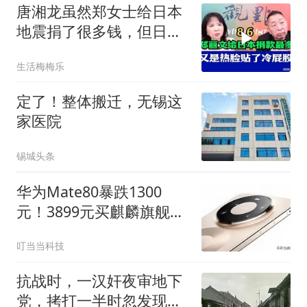
唐湘龙虽然郑女士给日本
地震捐了很多钱，但日本
只认民进党！
生活梅梅乐
定了！整体搬迁，无锡这
家医院
锡城头条
华为Mate80暴跌1300
元！3899元买麒麟旗舰，
性价比拉满
叮当当科技
抗战时，一汉奸夜审地下
党，拷打一半时忽发现，