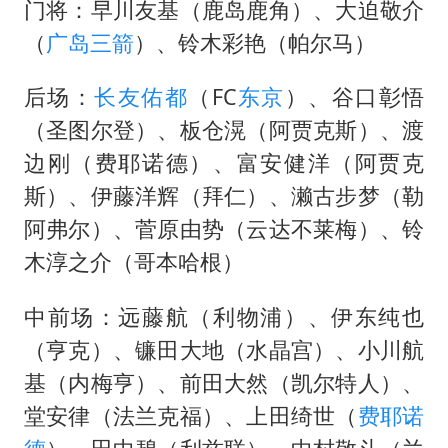
门将：早川友基（鹿岛鹿角）、大迫敬介
（
广岛三箭
）、铃木彩艳（帕尔马）
后场：
长友佑都
（FC
东京
）、谷口彰悟
（圣图尔登）、板仓滉（阿贾克斯）、渡
边刚（
费耶诺德
）、富安健洋（阿贾克
斯）、伊藤洋辉（拜仁）、濑古步梦（勒
阿弗尔）、菅原由势（云达不莱梅）、铃
木淳之介（哥本哈根）
中前场：远藤航（利物浦）、伊东纯也
（亨克）、镰田大地（水晶宫）、小川航
基（内梅亨）、前田大然（凯尔特人）、
堂安律（法兰克福）、上田绮世（
费耶诺