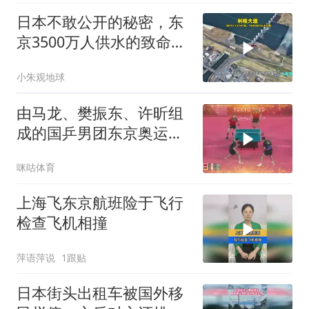
日本不敢公开的秘密，东
京3500万人供水的致命软
肋在哪里？
小朱观地球
由马龙、樊振东、许昕组
成的国乒男团东京奥运会
夺冠，达成该项目四连冠
咪咕体育
的成就
上海飞东京航班险于飞行
检查飞机相撞
萍语萍说
1跟贴
日本街头出租车被国外移