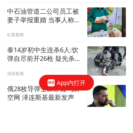
中石油管道二公司员工被
妻子举报重婚 当事人称被
记过
红星新闻
泰14岁初中生连杀6人:饮
弹自尽前开26枪 疑先杀祖
父母
澎湃新闻
App内打开
俄28枚导弹全部穿透乌防
空网 泽连斯基最新发声
红星新闻
江苏两市迎来新任市委副