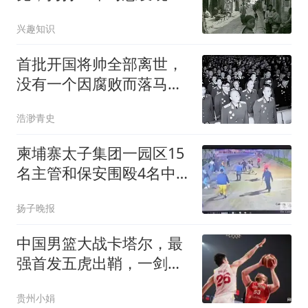
对方竟是自家亲戚
兴趣知识
首批开国将帅全部离世，
没有一个因腐败而落马，
这是一个世界奇迹
浩渺青史
柬埔寨太子集团一园区15
名主管和保安围殴4名中
国人致1死3重伤，各获刑
扬子晚报
13年
中国男篮大战卡塔尔，最
强首发五虎出鞘，一剑封
喉！
贵州小娟