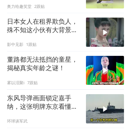
奥力给趣笑堂
2跟贴
日本女人在租界欺负人，
殊不知这小伙有大背景，
这下倒霉了
影中见影
1跟贴
董路都无法抵挡的童星，
揭秘真实年龄之谜！
雾以泪聚i
7跟贴
东风导弹画面锁定嘉手
纳，这张明牌东京看懂了
没
环球谈军武