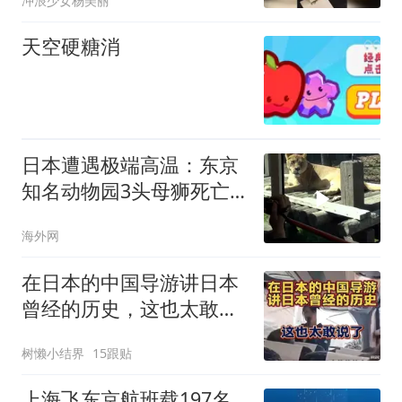
冲浪少女杨美丽
天空硬糖消
日本遭遇极端高温：东京
知名动物园3头母狮死亡
疑因高温致死
海外网
在日本的中国导游讲日本
曾经的历史，这也太敢说
了
树懒小结界
15跟贴
上海飞东京航班载197名