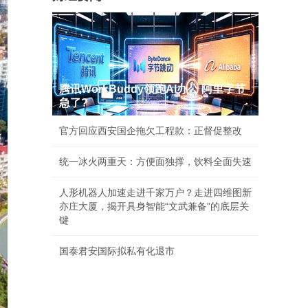
腾讯WorkBuddy领跑AI办公 阿里字节
急了?
官方回应西安国企拖欠工程款：正督促整改
统一冰火两重天：方便面独撑，饮料全面失速
人形机器人加速走进千家万户？走进四维图新
亦庄大厦，揭开具身智能“文武兼备”的底层关
键
国泰君安国际拟私有化退市