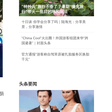
“特种兵”旅行不香了？暑期“慢充旅
行”带火一批目的地和玩法
十日谈·你学会分享了吗｜陆海光：分享美
景，分享激情
“China Cool”火出圈！外国游客组团来华“跨
国避暑”｜封面头条
官方通报“游客称自驾草原被扎胎服务区换胎
千元”
头条要闻
荫