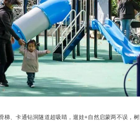
滑梯、卡通钻洞隧道超吸睛，遛娃+自然启蒙两不误，树