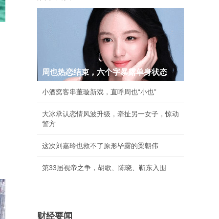
周也热恋结束，六个字暴露单身状态
小酒窝客串董璇新戏，直呼周也“小也”
大冰承认恋情风波升级，牵扯另一女子，惊动
警方
这次刘嘉玲也救不了原形毕露的梁朝伟
第33届视帝之争，胡歌、陈晓、靳东入围
财经要闻