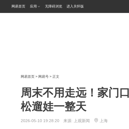
网易首页
应用
无障碍浏览
进入关怀版
网易首页
>
网易号
> 正文
周末不用走远！家门口
松遛娃一整天
2026-05-10 19:28:20 来源:
上观新闻
上海