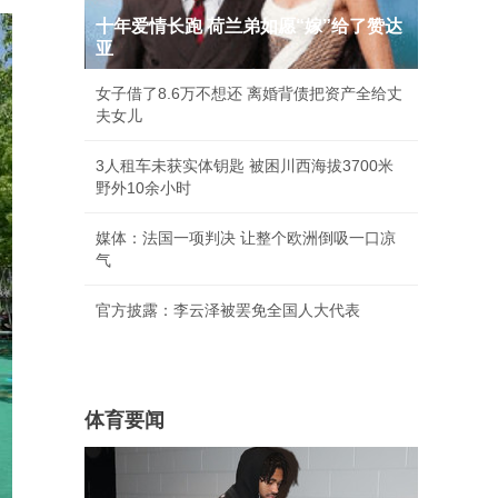
十年爱情长跑 荷兰弟如愿“嫁”给了赞达
亚
女子借了8.6万不想还 离婚背债把资产全给丈
夫女儿
3人租车未获实体钥匙 被困川西海拔3700米
野外10余小时
媒体：法国一项判决 让整个欧洲倒吸一口凉
气
官方披露：李云泽被罢免全国人大代表
体育要闻