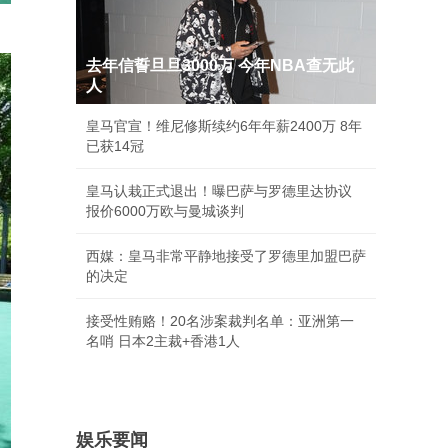
去年信誓旦旦3000万 今年NBA查无此
人
皇马官宣！维尼修斯续约6年年薪2400万 8年
已获14冠
皇马认栽正式退出！曝巴萨与罗德里达协议
报价6000万欧与曼城谈判
西媒：皇马非常平静地接受了罗德里加盟巴萨
的决定
接受性贿赂！20名涉案裁判名单：亚洲第一
名哨 日本2主裁+香港1人
娱乐要闻