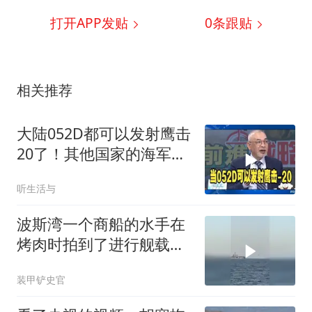
打开APP发贴
0
条跟贴
相关推荐
大陆052D都可以发射鹰击
20了！其他国家的海军还
怎么玩？
听生活与
波斯湾一个商船的水手在
烤肉时拍到了进行舰载机
起降的林肯号航母
装甲铲史官