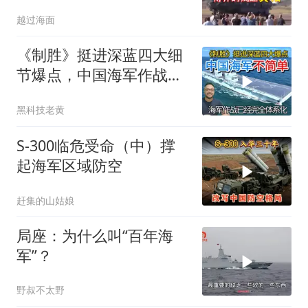
越过海面
《制胜》挺进深蓝四大细
节爆点，中国海军作战已
经完全体系化
黑科技老黄
S-300临危受命（中）撑
起海军区域防空
赶集的山姑娘
局座：为什么叫“百年海
军”？
野叔不太野