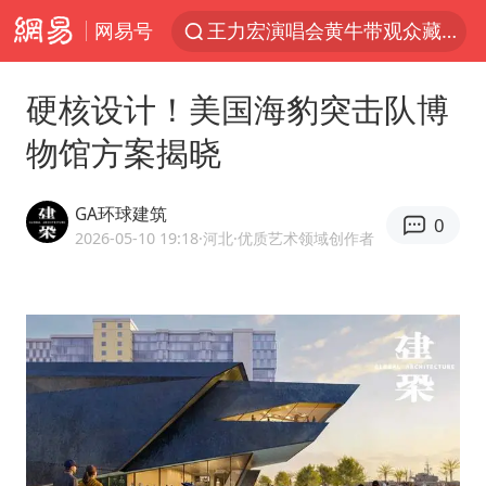
网易号
官方通报教师招聘笔试前13名被淘汰
泰国校园枪击案死亡人数升至7人
硬核设计！美国海豹突击队博
陕西省委书记赶赴柞水县杏坪镇
物馆方案揭晓
女孩摆摊卖菌子时收到北大通知书
改名后的“青海拉面”店
GA环球建筑
0
广岛核爆81周年央视播《奥本海默》
2026-05-10 19:18
·河北
·优质艺术领域创作者
四川宜宾市高县发生4.9级地震
河南某医院2.33亿工程串标案细节披露
男子杀人后逃进深山21年活得像野人
立秋的仪式感
公司“上四休三”但要降薪1000元