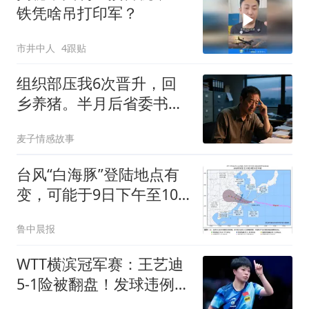
铁凭啥吊打印军？
市井中人
4跟贴
组织部压我6次晋升，回
乡养猪。半月后省委书记
带队堵在猪圈门口
麦子情感故事
台风“白海豚”登陆地点有
变，可能于9日下午至10
日早晨在浙江苍南到象山
鲁中晨报
一带沿海登陆，浙江狂风
暴雨准备
WTT横滨冠军赛：王艺迪
5-1险被翻盘！发球违例被
扣分，追到1-1！