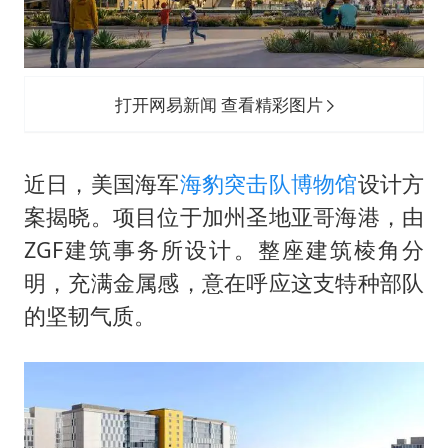
A股收盘：三大指数均涨超1%
朱雨玲晋级WTT横滨冠军赛女单八强
东方之约 相约未来
打开网易新闻 查看精彩图片
近日，美国海军
海豹突击队博物馆
设计方
案揭晓。项目位于加州圣地亚哥海港，由
ZGF建筑事务所设计。整座建筑棱角分
明，充满金属感，意在呼应这支特种部队
的坚韧气质。