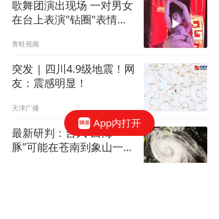
歌舞团演出现场 一对男女
在台上表演"钻圈"表情痛
苦
青蛙视频
突发 | 四川4.9级地震！网
友：震感明显！
天津广播
App内打开
最新研判：台风“白海
豚”可能在苍南到象山一带
沿海登陆！杭州机场发布
都市快报橙柿互动
重要提醒：部分航班可能
延误或取消
反转！重庆游客睡车上伊
犁酒店收150元后续：游