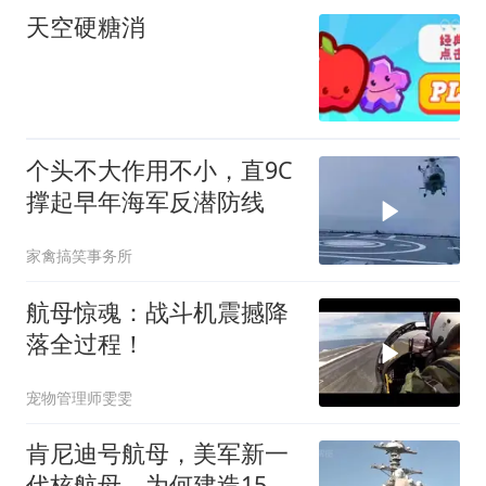
天空硬糖消
个头不大作用不小，直9C
撑起早年海军反潜防线
家禽搞笑事务所
航母惊魂：战斗机震撼降
落全过程！
宠物管理师雯雯
肯尼迪号航母，美军新一
代核航母，为何建造15年