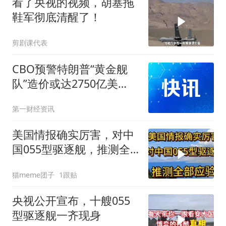
看了央视的视频，胡塞拖
鞋军彻底清醒了！
剪剧课代表
CBO预警特朗普“黄金舰
队”造价或达2750亿美
元，且美国造船厂产能不
第一财经资讯
足
美国情报确实厉害，对中
国055型驱逐舰，推测全
部应验
猫meme团子
1跟贴
央视公开宣布，十艘055
型驱逐舰一齐现身