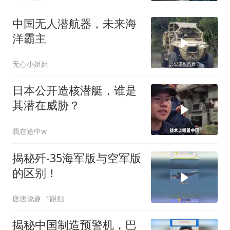
中国无人潜航器，未来海
洋霸主
无心小姐姐
日本公开造核潜艇，谁是
其潜在威胁？
我在途中w
揭秘歼-35海军版与空军版
的区别！
唐唐说趣
1跟贴
揭秘中国制造预警机，巴