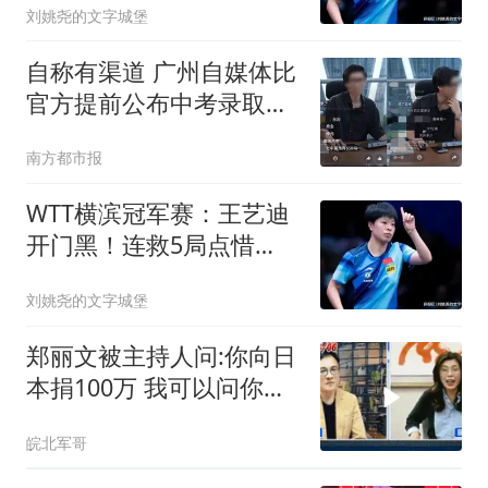
刘姚尧的文字城堡
自称有渠道 广州自媒体比
官方提前公布中考录取分
数线
南方都市报
WTT横滨冠军赛：王艺迪
开门黑！连救5局点惜
败，郑怡静16-14险胜
刘姚尧的文字城堡
郑丽文被主持人问:你向日
本捐100万 我可以问你借
钱吗
皖北军哥