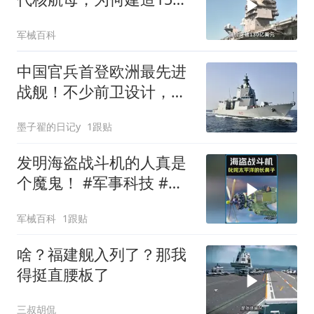
麻烦不断？
军械百科
中国官兵首登欧洲最先进
战舰！不少前卫设计，让
我军开了眼界
墨子翟的日记y
1跟贴
发明海盗战斗机的人真是
个魔鬼！ #军事科技 #科
普知识 #机械原理
军械百科
1跟贴
啥？福建舰入列了？那我
得挺直腰板了
三叔胡侃