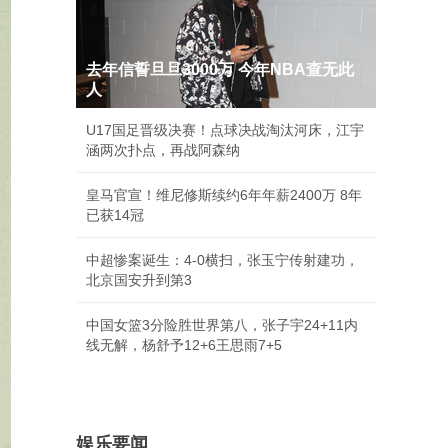
去年信誓旦旦3000万 今年NBA查无此
人
U17国足晋级决赛！点球决战淘汰河床，江宇
涵两次扑点，再战阿森纳
皇马官宣！维尼修斯续约6年年薪2400万 8年
已获14冠
中超惨案诞生：4-0横扫，张玉宁传射建功，
北京国安升到第3
中国女篮3分险胜世界第八，张子宇24+11内
线无解，杨舒予12+6王思雨7+5
娱乐要闻