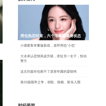
周也热恋结束，六个字暴露单身状态
小酒窝客串董璇新戏，直呼周也“小也”
大冰承认恋情风波升级，牵扯另一女子，惊动
警方
这次刘嘉玲也救不了原形毕露的梁朝伟
第33届视帝之争，胡歌、陈晓、靳东入围
财经要闻