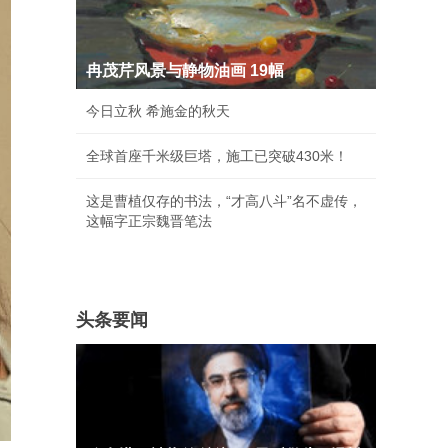
冉茂芹风景与静物油画 19幅
今日立秋 希施金的秋天
全球首座千米级巨塔，施工已突破430米！
这是曹植仅存的书法，“才高八斗”名不虚传，
这幅字正宗魏晋笔法
头条要闻