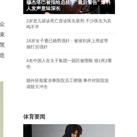
穆杰塔巴被指给总统下"最后警告" 爆料
人发声意味深长
2岁患儿就诊死亡首诊医生获刑 不少医生为其
了众
鸣不平
束
18岁女子遭已婚男强奸：被推到床上用皮带
黑
抽打后强奸
塑造
4名中国人在太子集团一园区被围殴 致1死3重
伤
婚外胚胎案涉事医院员工哽咽:事件对医院造
成较大冲击
体育要闻