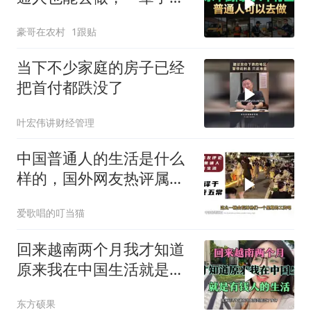
食无忧
豪哥在农村
1跟贴
当下不少家庭的房子已经
把首付都跌没了
叶宏伟讲财经管理
中国普通人的生活是什么
样的，国外网友热评属于
普通人的夜市
爱歌唱的叮当猫
回来越南两个月我才知道
原来我在中国生活就是有
钱人的生活
东方硕果