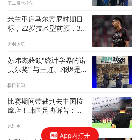
王二哥老搞笑
米兰重启马尔蒂尼时期目
标，22岁技术型前腰，3
年身价已涨4倍
大羽体坛
苏炜杰获颁"统计学界的诺
贝尔奖" 与王虹、邓煜是
校友
极目新闻
比赛期间带裁判去中国按
摩店！韩国足协诉苦：裁
判说他们身体不舒服
风过乡
App内打开