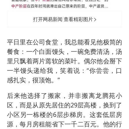
打开网易新闻 查看精彩图片
平日里在公司食堂，我总能看见他极简的
餐食：一个白面馒头，一碗免费清汤，汤
里只飘着两片蔫软的菜叶。偶尔他会掰下
一半馒头递给我，笑着说：“你尝尝，口
感扎实，很顶饱。”
后来他选择了搬家，并非搬离龙腾苑小
区，而是从原先居住的29层高楼，换到了
小区另一栋楼的6层步梯房。这套低层房
源，每月房租能省下一千二百元。他的行