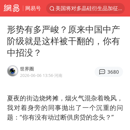
网易号
美国将对多晶硅衍生品加征15%关税
四川宜宾市发生5.0级左右地震
形势有多严峻？原来中国中产
改名后的“青海拉面”店
阶级就是这样被干翻的，你有
泰国校园枪击案死亡人数升至7人
中招没？
1岁宝宝碰坏纸巾盒 宝妈被索赔924元
泰高官回应中国人在泰遭歧视：全面调查
世界圈
3680
女子开一天一夜空调后二氧化碳中毒
2026-06-06 13:56
·河南
97岁英国奶奶飞上天再破吉尼斯纪录
“空调24小时开着更省电”不实
夏夜的街边烧烤摊，烟火气混杂着晚风，
我对着身旁的同事抛出了一个沉重的问
70多岁父亲独自坐车到上海看望女儿
题：“你有没有动过断供房贷的念头？”
OpenAI为免费用户升级GPT-5.6 Luna