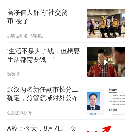
高净值人群的“社交货
币”变了
吴晓波频道
65跟贴
'生活不是为了钱，但想要
生活都需要钱！'
啵啵说
武汉两名新任副市长分工
确定，分管领域对外公布
爱意随风起呀
A股：今天，8月7日，突