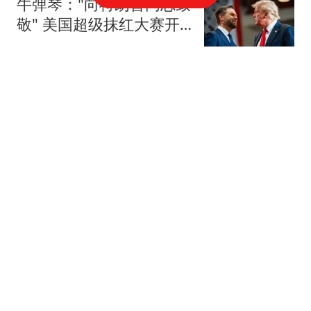
牛弹琴："向特朗普同志致
敬" 美国超级抹红大赛开
始了
现代快报
奚梦瑶韩国逛街被偶遇，
穿短上衣露小蛮腰，产后
3年小肚子仍大
椰黄娱乐
在上海台当主持人12年，
坦言每月基础工资3800，
如今已转行当博主
阿讯说天下
CIA：一枚伊朗导弹击中
美国航母