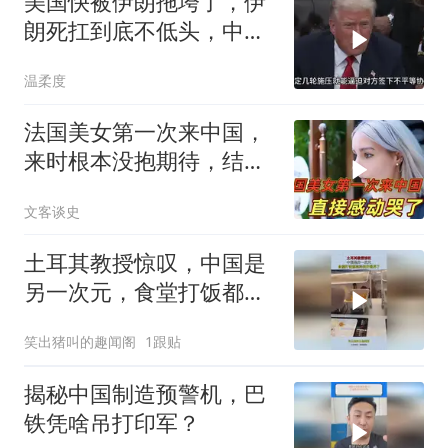
美国快被伊朗拖垮了，伊
朗死扛到底不低头，中国
反而迎来新机遇？
温柔度
法国美女第一次来中国，
来时根本没抱期待，结果
直接泪洒张家界
文客谈史
土耳其教授惊叹，中国是
另一次元，食堂打饭都高
科技开眼界了！
笑出猪叫的趣闻阁
1跟贴
揭秘中国制造预警机，巴
铁凭啥吊打印军？