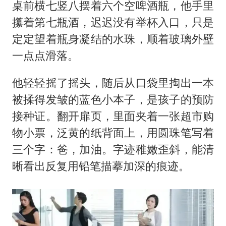
“不建议大家买深色蛋糕”
桌前横七竖八摆着六个空啤酒瓶，他手里
985博士后被曝在妻子孕期出轨后续
攥着第七瓶酒，迟迟没有举杯入口，只是
定定望着瓶身凝结的水珠，顺着玻璃外壁
公司“上四休三”但要降薪1000元
一点点滑落。
男子杀人后逃进深山21年活得像野人
如何把百年大党建设得更加坚强有力？
他轻轻摇了摇头，随后从口袋里掏出一本
被揉得发皱的蓝色小本子，是孩子的预防
接种证。翻开扉页，里面夹着一张超市购
物小票，泛黄的纸背面上，用圆珠笔写着
三个字：爸，加油。字迹稚嫩歪斜，能清
晰看出反复用铅笔描摹加深的痕迹。