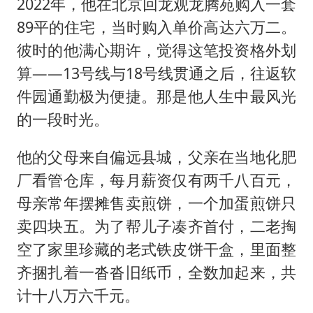
2022年，他在北京回龙观龙腾苑购入一套
89平的住宅，当时购入单价高达六万二。
彼时的他满心期许，觉得这笔投资格外划
算——13号线与18号线贯通之后，往返软
件园通勤极为便捷。那是他人生中最风光
的一段时光。
他的父母来自偏远县城，父亲在当地化肥
厂看管仓库，每月薪资仅有两千八百元，
母亲常年摆摊售卖煎饼，一个加蛋煎饼只
卖四块五。为了帮儿子凑齐首付，二老掏
空了家里珍藏的老式铁皮饼干盒，里面整
齐捆扎着一沓沓旧纸币，全数加起来，共
计十八万六千元。