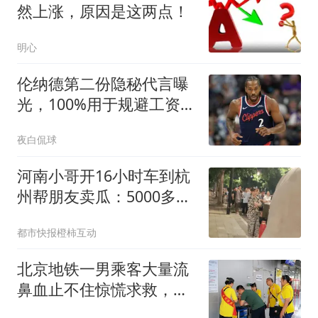
然上涨，原因是这两点！
明心
伦纳德第二份隐秘代言曝
光，100%用于规避工资
帽，猛龙交易直接冻结
夜白侃球
河南小哥开16小时车到杭
州帮朋友卖瓜：5000多斤
卖光
都市快报橙柿互动
北京地铁一男乘客大量流
鼻血止不住惊慌求救，文
明引导员伸援手