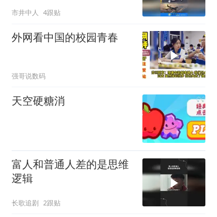
市井中人
4跟贴
外网看中国的校园青春
强哥说数码
天空硬糖消
富人和普通人差的是思维
逻辑
长歌追剧
2跟贴