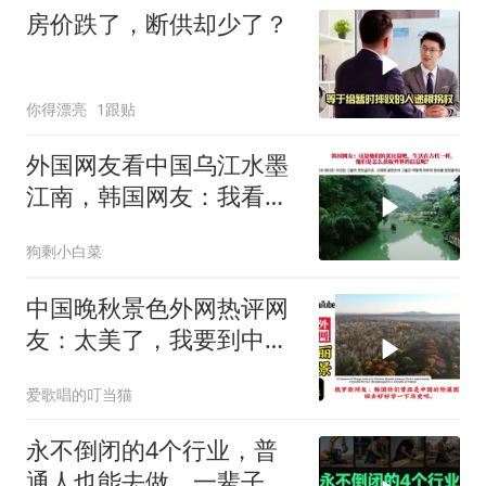
房价跌了，断供却少了？
你得漂亮
1跟贴
外国网友看中国乌江水墨
江南，韩国网友：我看见
了中国落后的一面
狗剩小白菜
中国晚秋景色外网热评网
友：太美了，我要到中国
留学！
爱歌唱的叮当猫
永不倒闭的4个行业，普
通人也能去做，一辈子衣