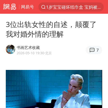
1岁宝宝碰坏纸巾盒 宝妈被索赔924元
网易号
以“新”破局 首发经济点亮城市消费活力
3位出轨女性的自述，颠覆了
Meta被判支付5.67亿美元
47岁妈妈突然产女 26岁女儿：很震惊
我对婚外情的理解
阿根廷足协发文力挺因凡蒂诺
书画艺术收藏
7
中国稀土盘中涨停
2026-05-10 19:30
·北京
A股开盘：民爆、CPO等概念走强
日本广岛民众举行游行反对政府行径
21楼高空抛物嫌疑人被拘留
日韩股市高开跳水 SK海力士下挫转跌
台风白海豚最新路径研判来了
OpenAI为免费用户升级GPT-5.6 Luna