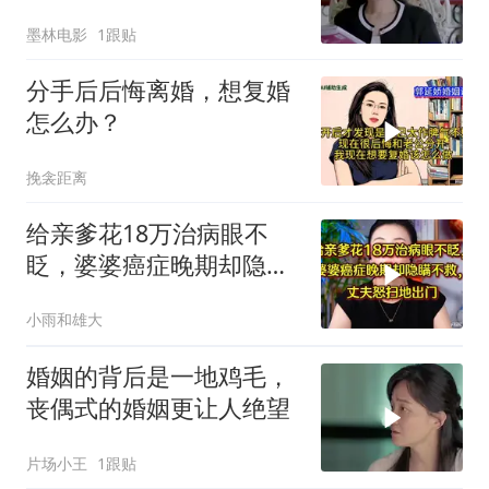
应超逗趣
墨林电影
1跟贴
分手后后悔离婚，想复婚
怎么办？
挽衾距离
给亲爹花18万治病眼不
眨，婆婆癌症晚期却隐瞒
不救，丈夫怒提离婚
小雨和雄大
婚姻的背后是一地鸡毛，
丧偶式的婚姻更让人绝望
片场小王
1跟贴