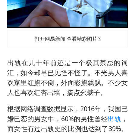
粉笔发布“自曝式”公开信
女子利用漏洞0元薅走3000多件家电
深圳地面沉降致车辆损坏系谣言
打开网易新闻 查看精彩图片
我国编制完成新版全月地质图
现代版摸金校尉落网查获400多枚古币
出轨在几十年前还是一个极其禁忌的词
毛宁转发梯田音乐会视频海外网友赞叹
汇，如今却早已见怪不怪了。不光男人喜
奋进开新局 实干挑大梁
欢家里红旗不倒，外面彩旗飘飘。不少女
人也喜欢红杏出墙，搞点幺蛾子。
根据网络调查数据显示，2016年，我国已
婚已恋的男女中，60%的男性曾经
出轨
，
而女性有过出轨史的比例也达到了39%。