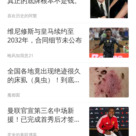
真正的底牌根本不是钱。
喜欢历史的阿繁
维尼修斯与皇马续约至
2032年，合同细节未公布
晚风知我意21
全国各地竟出现绝迹很久
的床虱（臭虫）！到底是
谁带进来的？
魔都囡
曼联官宣第三名中场新
援！已完成首秀后才签
约，奇特安排原因曝光
罗米的曼联博客