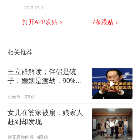
2026-05-11
打开APP发贴
7
条跟贴
相关推荐
王立群解读；伴侣是镜
子，婚姻是渡劫，90%的
人到离婚都没读懂
小侯爷
2跟贴
女儿在婆家被扇，娘家人
赶到却发现
肆无忌惮的哭
4跟贴