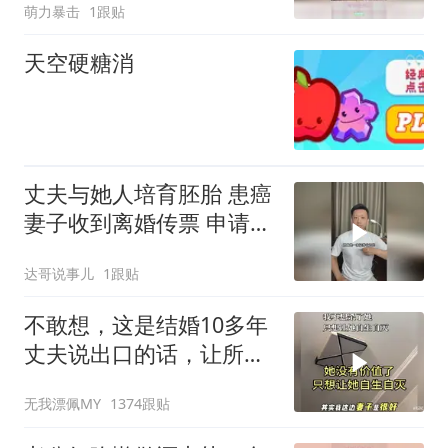
萌力暴击
1跟贴
天空硬糖消
丈夫与她人培育胚胎 患癌
妻子收到离婚传票 申请销
毁婚外胚胎遭拒
达哥说事儿
1跟贴
不敢想，这是结婚10多年
丈夫说出口的话，让所有
人毛骨悚然！
无我漂佩MY
1374跟贴