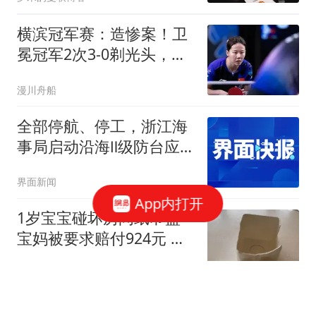
横滨冠军赛：造惨案！卫
冕冠军2次3-0剃光头，法
国战将懵了
漫川舟船
全部停航、停工，浙江海
事局启动沿海Ⅱ级防台应
急响应
界面新闻
App内打开
1岁宝宝碰坏房间纸巾盒
宝妈被要求赔付924元 酒
店回应
都市快报橙柿互动
贵州省遵义市人大常委会