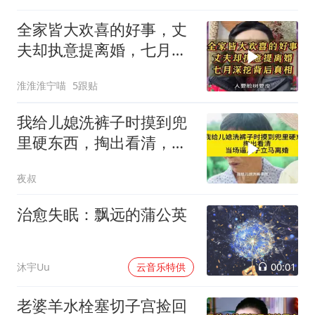
全家皆大欢喜的好事，丈
夫却执意提离婚，七月深
挖背后真相
淮淮淮宁喵
5跟贴
我给儿媳洗裤子时摸到兜
里硬东西，掏出看清，当
场逼儿子立马离婚
夜叔
治愈失眠：飘远的蒲公英
00:01
沐宇Uu
云音乐特供
老婆羊水栓塞切子宫捡回