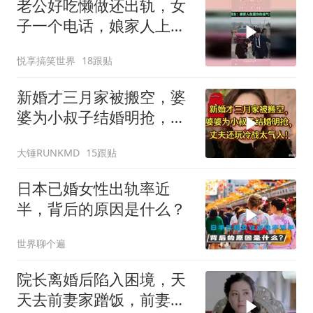
老公好吃懒做还出轨，女
子一个电话，娘家人上门
霸气撑腰！
悦享搞笑世界
18跟贴
新婚才三月家被搬空，婆
婆为小叔子结婚明抢，丈
夫还玩冷战太气人
大锤RUNKMD
15跟贴
日本已婚女性出轨率近
半，背后的原因是什么？
世界聊个遍
院长离婚后陷入困境，天
天去前妻家蹭饭，前妻反