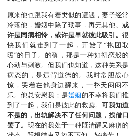
原来他也跟我有着类似的遭遇，妻子经常
冷落他，婚姻中除了琐事，再无其他。
或
许是同病相怜，或许是早就彼此吸引。
很
快我们就走到了一起，开始了“抱团取
暖”的日子。的确，那是一种如初恋般的
心动与刺激。但我们也知道，这种关系是
病态的，是违背道德的。我时常胆战心
惊，哭着在他身边醒来，一整天闷闷不
乐。他总安慰我：是
婚姻
的不幸将我们推
到了一起，我们是彼此的救赎。
可我知道
不是的，出轨解决不了任何问题，找借口
罢了。
现在的我处于一种既清醒又麻痹的
状态，既想结束又放不下他，好痛苦！