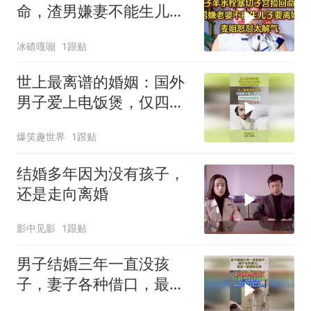
命，渣男嫌妻不能生儿子
要离婚，麦姐怒怼
冰碴嘎嘣
1跟贴
世上最离谱的婚姻：国外
男子爱上电饭煲，仅四天
便怒而离婚
爆笑趣世界
1跟贴
结婚多年因为没有孩子，
还是走向离婚
影中见影
1跟贴
男子结婚三年一直没孩
子，妻子各种借口，最后
一幕瞬间心寒