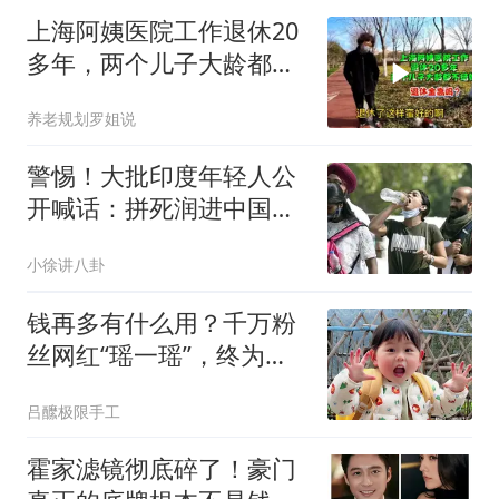
上海阿姨医院工作退休20
多年，两个儿子大龄都不
结婚，退休金高吗
养老规划罗姐说
警惕！大批印度年轻人公
开喊话：拼死润进中国拿
永居，这辈子绝不回国
小徐讲八卦
钱再多有什么用？千万粉
丝网红“瑶一瑶”，终为父
母的荒唐买了单
吕醿极限手工
霍家滤镜彻底碎了！豪门