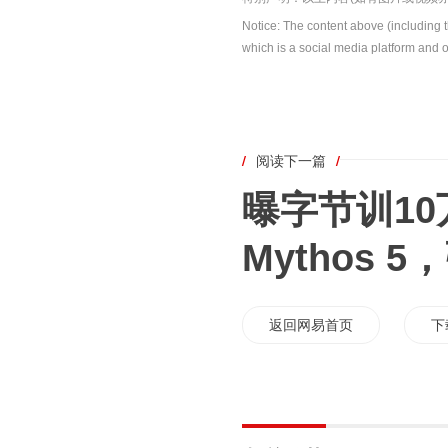
Notice: The content above (including 
which is a social media platform and o
/
阅读下一篇
/
曝字节训1
Mythos
返回网易首页
下