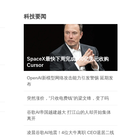
科技要闻
SpaceX最快下周完成600亿美元收购
Cursor
OpenAI新模型网络攻击能力引发警惕 延期发
布
突然涨价，"只收电费钱"的梁文锋，变了吗
谷歌AI帝国越建越大 打江山的人却开始集体
离开
凌晨谷歌AI地震！4位大牛离职 CEO退居二线