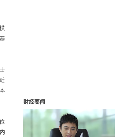
模
基
士
近
本
财经要闻
一位
的内