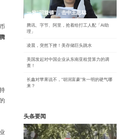
一枚“回旋镖”，击中王思聪
腾讯、字节、阿里，抢着给打工人配「AI助
民币
理」
腾
凌晨，突然下挫！美存储巨头跳水
美国发起对中国企业从东南亚租赁算力的调
查！
长鑫对苹果说不，“胡润富豪”朱一明的硬气哪
来？
造持
的
头条要闻
业