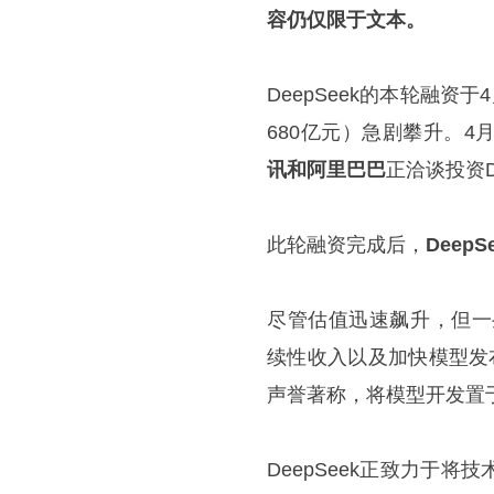
容仍仅限于文本。
DeepSeek的本轮融
680亿元）急剧攀升。4月2
讯和阿里巴巴
正洽谈投资De
此轮融资完成后，
Deep
尽管估值迅速飙升，但一些曾
续性收入以及加快模型发布
声誉著称，将模型开发置
DeepSeek正致力于