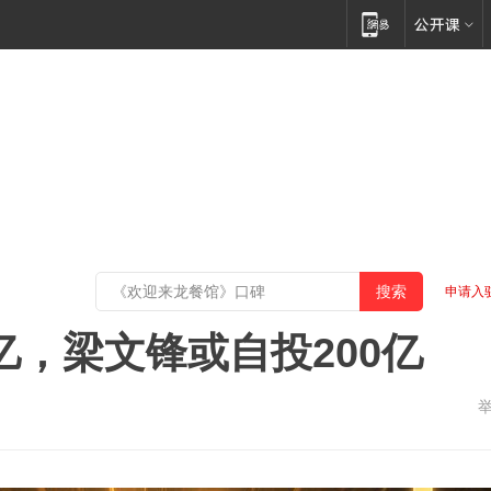
申请入
00亿，梁文锋或自投200亿