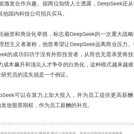
激发合作兴趣。据两位知情人士透露，DeepSeek还从
其他国内科技公司招兵买马。
n认为，此轮融资和商业化举措，标志着DeepSeek的一次重大战
想主义者著称，他曾希望让DeepSeek远离商业压力。
pSeek的成功归功于没有外部投资者，从而也无需承受将技
力成本飙升和顶尖人才争夺的白热化，这种模式越来越难
期多位研究员的流失就是一个例证。
epSeek可以在算力上加大投入，并为员工提供更高薪酬
能开始发放股票期权，作为员工薪酬的补充。
包括在内)为自媒体平台“网易号”用户上传并发布，本平台仅提供信息存储服务。