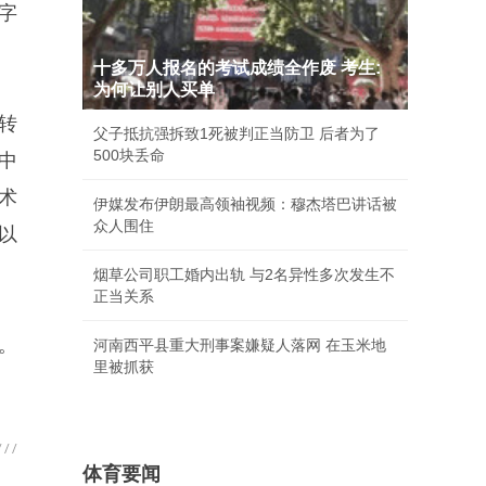
字
十多万人报名的考试成绩全作废 考生:
为何让别人买单
略转
父子抵抗强拆致1死被判正当防卫 后者为了
500块丢命
中
术
伊媒发布伊朗最高领袖视频：穆杰塔巴讲话被
众人围住
以
烟草公司职工婚内出轨 与2名异性多次发生不
正当关系
。
河南西平县重大刑事案嫌疑人落网 在玉米地
里被抓获
体育要闻