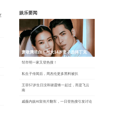
娱乐要闻
业
萧敬腾坦白！与大14岁妻子选择丁克
邹市明一家又登热搜！
私生子传闻后，周杰伦更多黑料被扒
王菲57岁生日没和谢霆锋一起过，而是飞云
南
戚薇内娱AI宣传片翻车，一日登热搜引发讨论