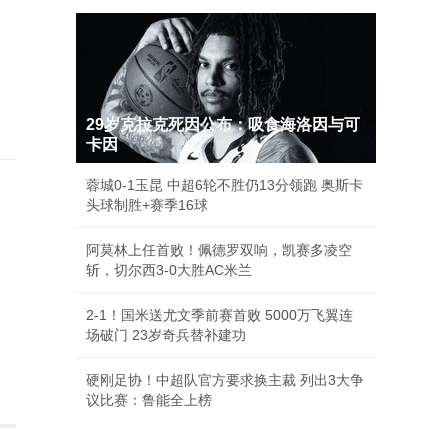
29岁克拉克死因公布：吸食海洛因与可
卡因
蓉城0-1玉昆 中超6轮不胜仍13分领跑 奥斯卡
头球制胜+赛季16球
阿莫林上任首败！佩德罗双响，凯赛多凌空
斩，切尔西3-0大胜AC米兰
2-1！国米送尤文季前赛首败 5000万飞翼连
场破门 23岁奇兵替补建功
硬刚足协！中超队官方要求换主裁 列出3大争
议比赛：鲁能全上榜