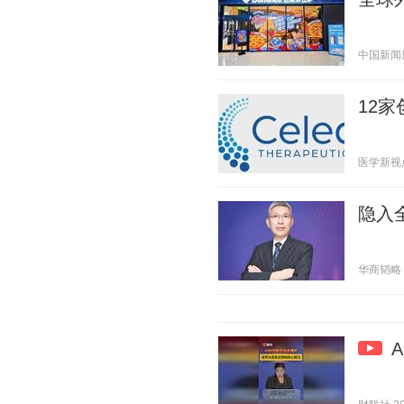
中国新闻周刊
12
医学新视点 2
隐入
华商韬略 20