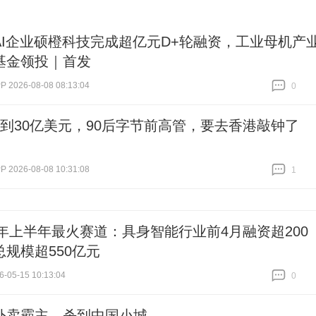
AI企业硕橙科技完成超亿元D+轮融资，工业母机产
基金领投｜首发
2026-08-08 08:13:04
0
跟贴
0
做到30亿美元，90后字节前高管，要去香港敲钟了
2026-08-08 10:31:08
1
跟贴
1
26年上半年最火赛道：具身智能行业前4月融资超200
总规模超550亿元
-05-15 10:13:04
0
跟贴
0
外卖霸主，杀到中国小城