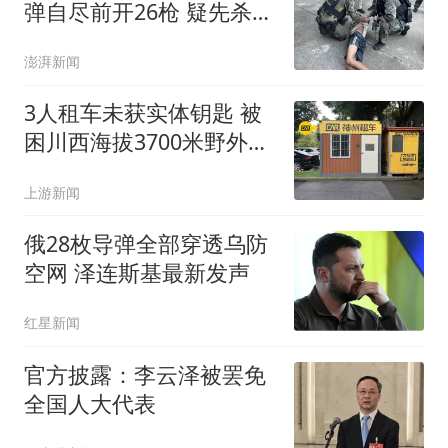
弹自尽前开26枪 疑先杀祖
父母
澎湃新闻
3人租车未获实体钥匙 被
困川西海拔3700米野外10
余小时
上游新闻
俄28枚导弹全部穿透乌防
空网 泽连斯基最新发声
红星新闻
官方披露：李云泽被罢免
全国人大代表