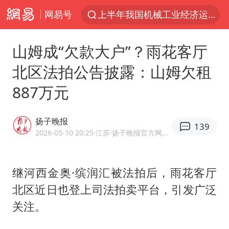
网易号
上半年我国机械工业经济运行稳中有进
台风白海豚加强
山姆成“欠款大户”？雨花客厅
官方通报教师招聘笔试前13名被淘汰
北区法拍公告披露：山姆欠租
国防部回应日本试射“战斧”导弹
887万元
广东雷州通报特教老师招聘违规事件
A股三大股指收涨
扬子晚报
139
“立秋的第一杯奶茶”又爆单了
2026-05-10 20:25
·江苏
·扬子晚报官方网易号
泰国校园枪击案死亡人数升至7人
泰国枪击案凶手先杀祖父母后行凶
继河西金奥·缤润汇被法拍后，雨花客厅
北区近日也登上司法拍卖平台，引发广泛
宇树科技中一签需缴款7.54万元
关注。
国防部：坚决反制任何闹海挑衅图谋