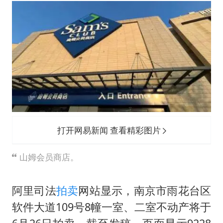
四川宜宾市高县发生4.9级地震
台湾海峡南口北上船舶实施交通管制
“新疆阿勒泰八月能滑雪”不实
江苏发布台风蓝色预警
向鹏0-3不敌张本智和
今日立秋你咬秋了吗
东方之约 相约未来
打开网易新闻 查看精彩图片
山姆会员商店。
阿里司法
拍卖
网站显示，南京市雨花台区
软件大道109号8幢一室、二室不动产将于