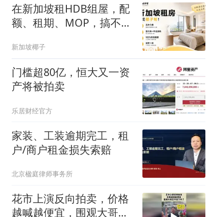
在新加坡租HDB组屋，配
额、租期、MOP，搞不清
别急着签合同！
新加坡椰子
门槛超80亿，恒大又一资
产将被拍卖
乐居财经官方
家装、工装逾期完工，租
户/商户租金损失索赔
北京楹庭律师事务所
花市上演反向拍卖，价格
越喊越便宜，围观大哥忍