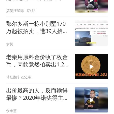
不住下手了！
搞笑汪星球
1跟贴
鄂尔多斯一栋小别墅170
万起被拍卖，遭39人抬价
299次后4
伊莫
老秦用原料金价收了枚金
币，同款竟然拍卖出1.2
亿，这下发财了
带娃翻车老父亲
出价最高的人，反而输得
最惨？2020年诺奖得主威
尔逊说：这叫“赢家诅咒”
余丰慧