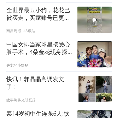
全世界最丑小狗，花花已
被买走，买家账号已更新
花花日常视频，其父母出
南昌晚报
48跟贴
现严重应激
中国女排当家球星接受心
脏手术，4朵金花现身探
望，重返赛场成疑
失宠的小野猪
快讯！郭晶晶高调发文
了！
故事终将光明磊落
泰14岁初中生连杀6人:饮