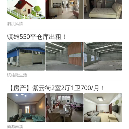
泗洪风情
镇雄550平仓库出租！
镇雄微生活
【房产】紫云街2室2厅1卫700/月！
仙源南溪