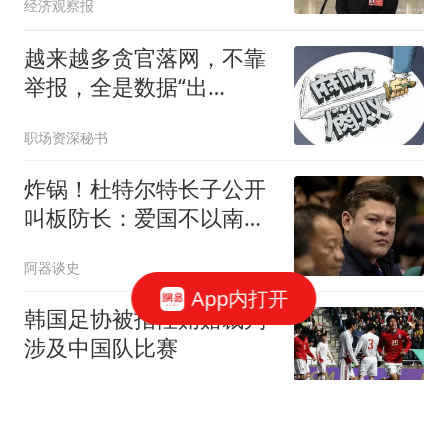
经济观察报
越来越多贪官落网，不靠
举报，全是数据“出
卖”的！
职场资深秘书
炸锅！杜特尔特长子公开
叫板防长：爱国不以南海
立场衡量！
阿器谈史
App内打开
韩国足协被指性贿赂裁判
涉及中国队比赛
扬子晚报