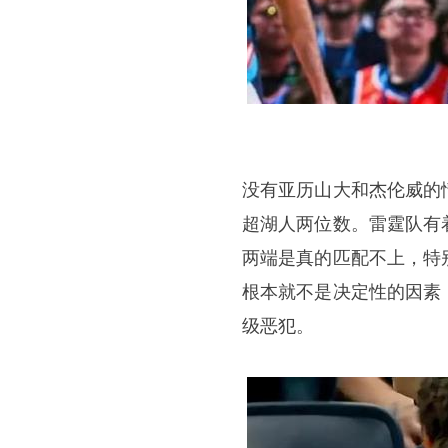
没有亚历山大和杰伦威的
超湖人两位数。雷霆队有
两端是真的匹配不上，特
根本就不是决定性的因素
级恶犯。