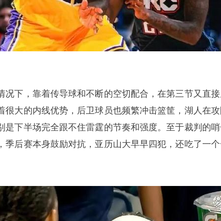
情况下，靠着传导球和不断的空切配合，在第三节又直接
着很大的内线优势，后卫球员也频繁冲击篮筐，湖人在攻
别是下半场完全跟不住雷霆的节奏和强度。至于裁判的哨
，季后赛本身鼓励对抗，亚历山大早早四犯，还吃了一个