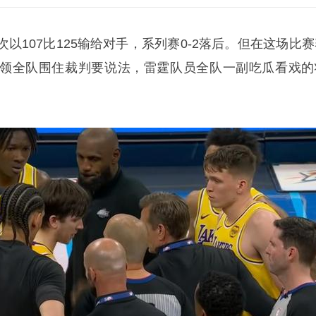
以107比125输给对手，系列赛0-2落后。但在这场比赛
领全队围住裁判要说法，雷霆队员全队一副吃瓜看戏的