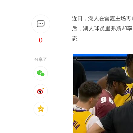
近日，湖人在雷霆主场再次
后，湖人球员里弗斯却率
0
态。
分享至