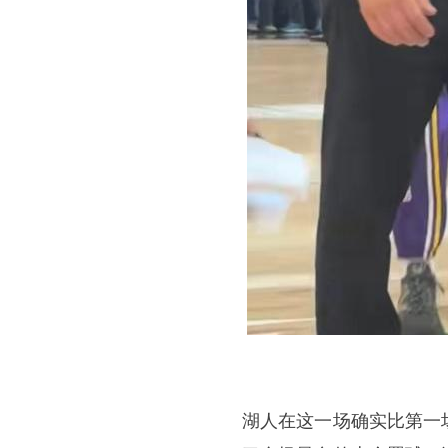
湖人在这一场确实比第一