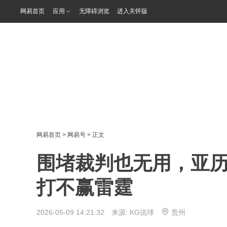
网易首页
应用
无障碍浏览
进入关怀版
网易首页
>
网易号
> 正文
围堵裁判也无用，亚
打不赢雷霆
2026-05-09 14:21:32 来源:
KG说球
贵州