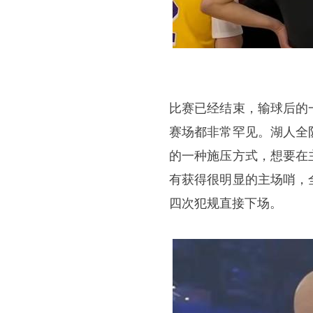
比赛已经结束，输球后的
赛场都非常罕见。湖人全
的一种施压方式，想要在
有获得很明显的主场哨，
四次犯规直接下场。