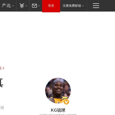
登录
注册免费邮箱
驻
真
举报
KG说球