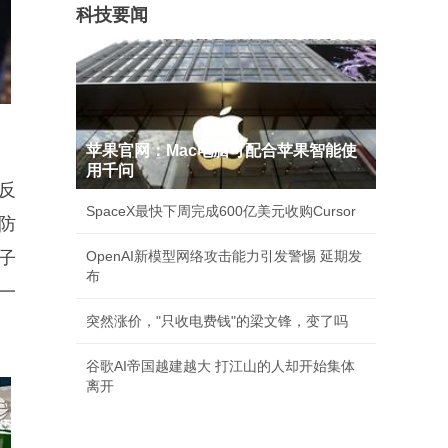
科技要闻
苹果官网：Mac电脑可配合苹果智能使
用千问
反
SpaceX最快下周完成600亿美元收购Cursor
防
子
OpenAI新模型网络攻击能力引发警惕 延期发
布
一
突然涨价，"只收电费钱"的梁文锋，变了吗
谷歌AI帝国越建越大 打江山的人却开始集体
离开