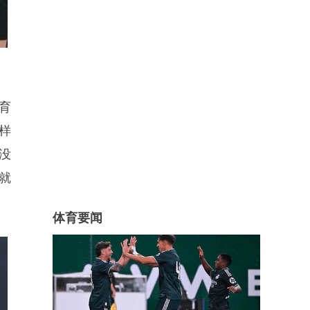
育
样
没
就
体育要闻