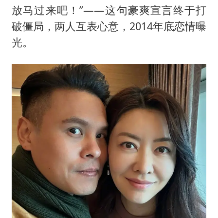
放马过来吧！”——这句豪爽宣言终于打
破僵局，两人互表心意，2014年底恋情曝
光。