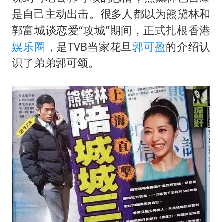
是自己主动出击。很多人都以为熊黛林和
郭富城谈恋爱“攻城”期间，正式扎根香港
娱乐圈
，是TVB当家花旦
郭可盈
的介绍认
识了弟弟郭可颂。