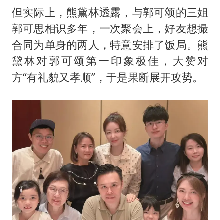
但实际上，熊黛林透露，与郭可颂的三姐
郭可思相识多年，一次聚会上，好友想撮
合同为单身的两人，特意安排了饭局。熊
黛林对郭可颂第一印象极佳，大赞对
方“有礼貌又孝顺”，于是果断展开攻势。