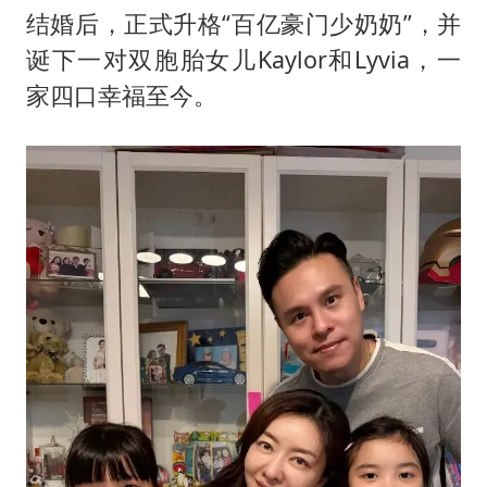
商场现钱学森巨幅海报 负责人回应
结婚后，正式升格“百亿豪门少奶奶”，并
老挝国会主席赛宋蓬逝世
诞下一对双胞胎女儿Kaylor和Lyvia，一
购飞机票7分钟后退票被扣2022元
家四口幸福至今。
《欢迎来龙餐馆》口碑
泰国初中生饮弹自尽前开了26枪
酒店花洒现排泄物住客索赔遭拒
夏日经济乘“热”而上 消费市场向“新”而行
乐享全民健身 共筑健康中国