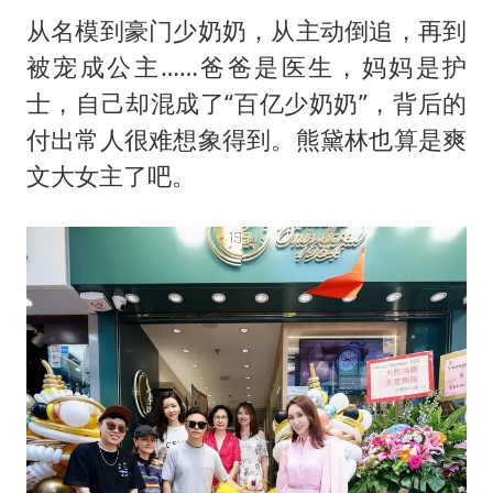
从名模到豪门少奶奶，从主动倒追，再到
被宠成公主……爸爸是医生，妈妈是护
士，自己却混成了“百亿少奶奶”，背后的
付出常人很难想象得到。熊黛林也算是爽
文大女主了吧。