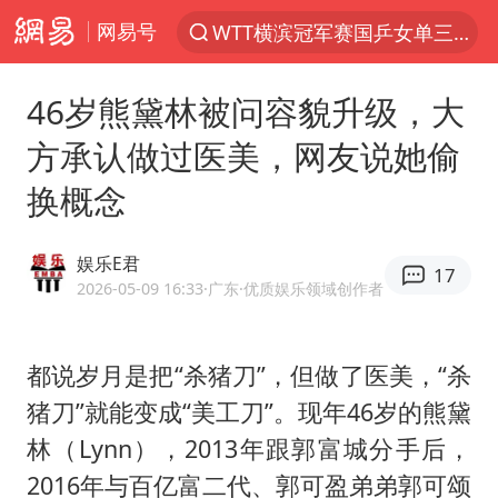
网易号
WTT横滨冠军赛国乒女单三将晋级四强
光影经济撬动暑期消费新蓝海
46岁熊黛林被问容貌升级，大
日本发布排名：“中国第一，美日德韩英法居后”
方承认做过医美，网友说她偷
大V：马科斯把路走绝了
换概念
白海豚将正面袭击贯穿浙江
杭州全市有序停课
娱乐E君
17
情侣平潭拍日出坠崖1死1伤
2026-05-09 16:33
·广东
·优质娱乐领域创作者
几元成本的AI广告导致千万市值蒸发
唐田赛前发布会上引用《孙子兵法》
都说岁月是把“杀猪刀”，但做了医美，“杀
猪刀”就能变成“美工刀”。现年46岁的
熊黛
台当局重金为“台独”织“皇帝新衣”
林
（Lynn），2013年跟郭富城分手后，
郑丽文：台湾从来没有“独立”过
2016年与百亿富二代、郭可盈弟弟郭可颂