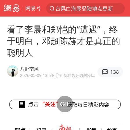
网易号
以“新”破局 首发经济点亮城市消费活力
台风白海豚进入48小时警戒线
看了李晨和郑恺的“遭遇”，终
佛得角门将亮相智利俱乐部主场
于明白，邓超陈赫才是真正的
中方回应是否在太平洋海底开采稀土
聪明人
台风白海豚影响中国已成定局
看守所辅警收受10万获刑1年
八卦南风
138
U17国足1分钟轰2球
2026-05-09 13:54
·辽宁
·优质娱乐领域创作者
宇树科技发行价格150.80元/股
五粮液渠道价一箱上涨近百元
宇树科技王兴兴身家有望超200亿元
吉林一“温度计大楼”读数爆表