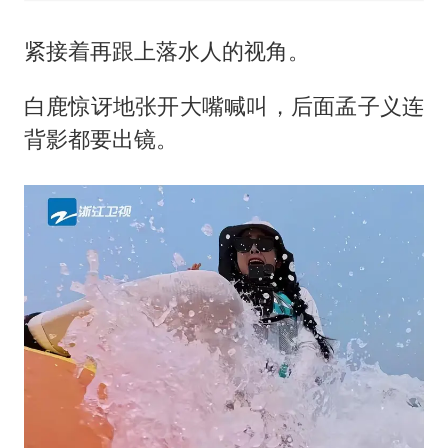
紧接着再跟上落水人的视角。
白鹿惊讶地张开大嘴喊叫，后面孟子义连
背影都要出镜。