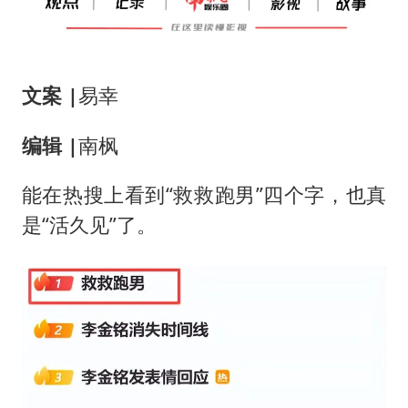
我国编制完成新版全月地质图
深圳地面沉降致车辆损坏系谣言
外交部发言人就广岛核爆81周年等答记者问
文案 |
易幸
中国“五箭齐发”反制美国
首次证实！“胶球”存在
编辑 |
南枫
东方甄选被判赔偿江小白30万元
能在热搜上看到“救救跑男”四个字，也真
奋进开新局 实干挑大梁
是“活久见”了。