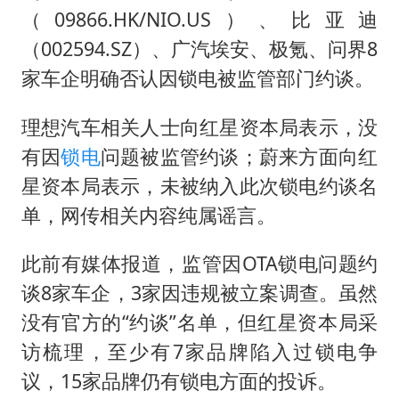
国防部回应日本试射“战斧”导弹
（09866.HK/NIO.US）、比亚迪
曝美拒绝乌增购“爱国者”导弹请求
（002594.SZ）、广汽埃安、极氪、问界8
改名后的“青海拉面”店
家车企明确否认因锁电被监管部门约谈。
中国女篮热身赛7日将战尼日利亚
理想汽车相关人士向红星资本局表示，没
台风灿鸿未来对中国无影响
有因
锁电
问题被监管约谈；蔚来方面向红
东方之约 相约未来
星资本局表示，未被纳入此次锁电约谈名
单，网传相关内容纯属谣言。
此前有媒体报道，监管因OTA锁电问题约
谈8家车企，3家因违规被立案调查。虽然
没有官方的“约谈”名单，但红星资本局采
访梳理，至少有7家品牌陷入过锁电争
议，15家品牌仍有锁电方面的投诉。