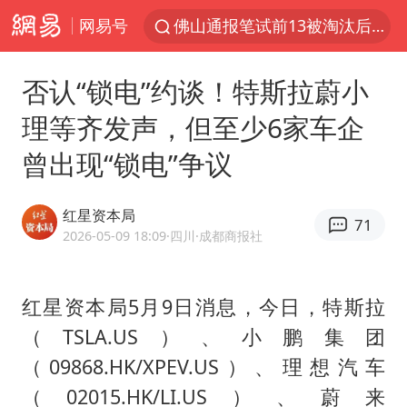
网易号
佛山通报笔试前13被淘汰后5名进体检
“秋天的第一杯奶茶”又刷屏
否认“锁电”约谈！特斯拉蔚小
台风“白海豚”体型变大！环流面积接近13个浙江那么大
理等齐发声，但至少6家车企
泰国枪击案凶手先杀祖父母后行凶
曾出现“锁电”争议
泰国校园枪击案死亡人数升至7人
汪峰阻止14岁女儿买大牌
红星资本局
71
东航新规：提前14天可免费退改签
2026-05-09 18:09
·四川
·成都商报社
王力宏演唱会黄牛带观众藏匿被查获
台湾海峡南口北上船舶实施交通管制
红星资本局5月9日消息，今日，特斯拉
（TSLA.US）、小鹏集团
国防部：坚决反制任何闹海挑衅图谋
（09868.HK/XPEV.US）、理想汽车
陕西省委书记赶赴柞水县杏坪镇
（02015.HK/LI.US）、蔚来