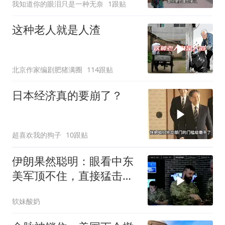
我知道你的眼泪只是一种无奈
1跟贴
这种老人就是人渣
北京作家编剧肥猪满圈
114跟贴
日本经济真的要崩了？
超喜欢我的狗子
10跟贴
伊朗果然聪明：眼看中东
美军顶不住，直接猛击要
害，特朗普怂了
软妹酸奶