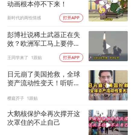
动画根本停不下来！
新时代的两性情感
打开APP
彭博社说稀土武器正在失
效？欧洲军工马上要停
产，美国砸钱建厂远水不
王同学来了
1跟贴
打开APP
解近渴
日元崩了美国抢救，全球
资产流动性变天！听听郎
教授的分析
樱庭芥子
1跟贴
大鹅核保护伞再次撑开这
次罩住的不止自己