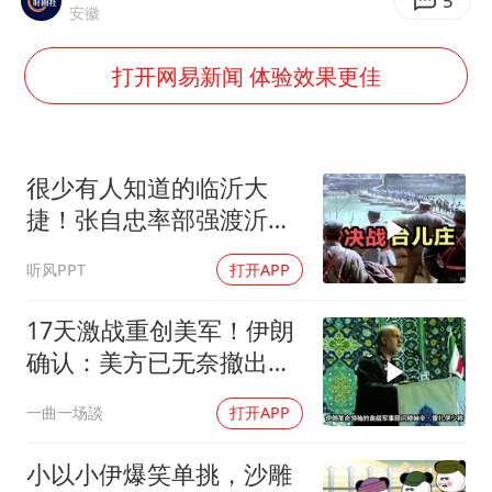
法国将禁止“未经同意的电话营销”
5
安徽
吉林一“温度计大楼”读数爆表
打开网易新闻 体验效果更佳
女子利用漏洞0元薅走3000多件家电
24小时不关空调 电费会更低吗
“China Cool”成海外热词
很少有人知道的临沂大
把党建设得更加坚强有力
捷！张自忠率部强渡沂
河，阻击板垣师团
41岁女子为鼓励女儿考上985研究生
听风PPT
打开APP
奋进开新局 实干挑大梁
17天激战重创美军！伊朗
确认：美方已无奈撤出两
处军事基地
一曲一场談
打开APP
小以小伊爆笑单挑，沙雕