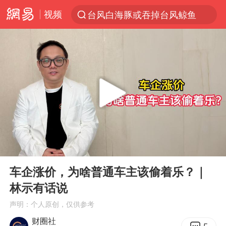
视频
台风白海豚或吞掉台风鲸鱼
以“新”破局 首发经济点亮城市消费活力
看守所辅警收受10万获刑1年
中方回应是否在太平洋海底开采稀土
陈熠被张本美和连扳三局逆转
佛得角门将亮相智利俱乐部主场
深圳地面沉降致车辆损坏系谣言
00:00
01:17
宇树科技发行价格150.80元/股
Play
Ent
full
泰国一女公务员妆容引争议 本人回应
车企涨价，为啥普通车主该偷着乐？｜
林示有话说
27岁女子成组织卖淫集团主犯被通缉
声明：个人原创，仅供参考
哪吒汽车南宁工厂设备降价20%拍卖
财圈社