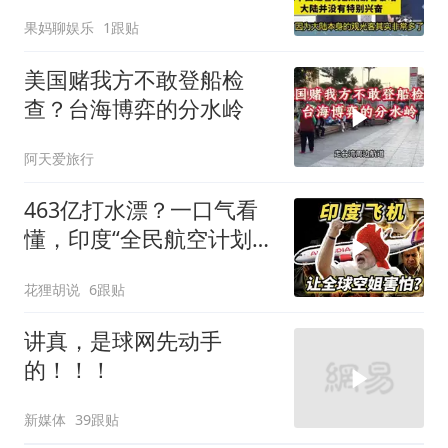
奋！介文汲
果妈聊娱乐
1跟贴
美国赌我方不敢登船检
查？台海博弈的分水岭
阿天爱旅行
463亿打水漂？一口气看
懂，印度“全民航空计划”
翻车史！
花狸胡说
6跟贴
讲真，是球网先动手
的！！！
新媒体
39跟贴