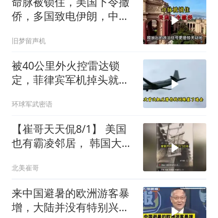
命脉被锁住，美国下令撤
侨，多国致电伊朗，中国
两大判断全部成真
旧梦留声机
被40公里外火控雷达锁
定，菲律宾军机掉头就
跑，欧盟1500万也救不了
环球军武密语
场
【崔哥天天侃8/1】 美国
也有霸凌邻居， 韩国大爷
忍无可忍
北美崔哥
来中国避暑的欧洲游客暴
增，大陆并没有特别兴