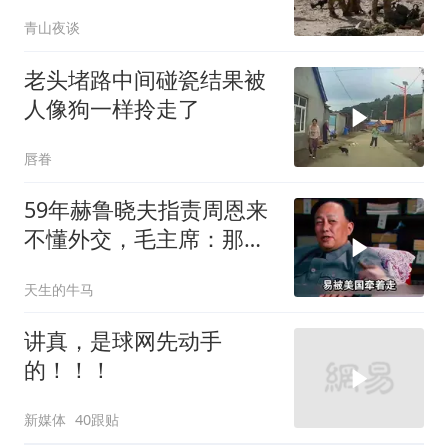
青山夜谈
老头堵路中间碰瓷结果被
人像狗一样拎走了
唇眷
59年赫鲁晓夫指责周恩来
不懂外交，毛主席：那我
也送你一顶帽子
天生的牛马
讲真，是球网先动手
的！！！
新媒体
40跟贴