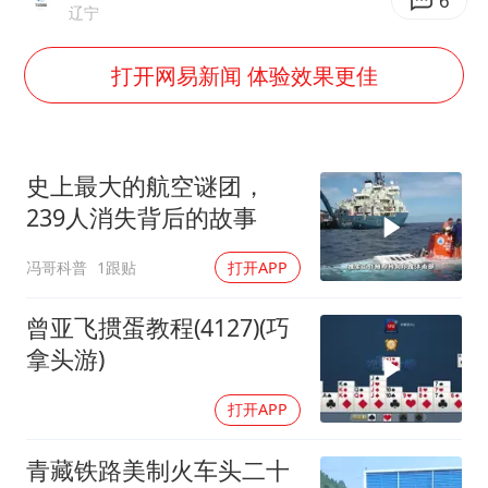
杭州全市有序停课
6
辽宁
“不怕六爷挂得多 就怕六爷挂一颗”
打开网易新闻 体验效果更佳
全民健身事业高质量发展
几元成本的AI广告导致千万市值蒸发
《欢迎来龙餐馆》口碑
史上最大的航空谜团，
WTT瑞典大满贯女单签表出炉
239人消失背后的故事
商场现钱学森巨幅海报 负责人回应
冯哥科普
1跟贴
打开APP
乐享全民健身 共筑健康中国
曾亚飞掼蛋教程(4127)(巧
拿头游)
打开APP
青藏铁路美制火车头二十