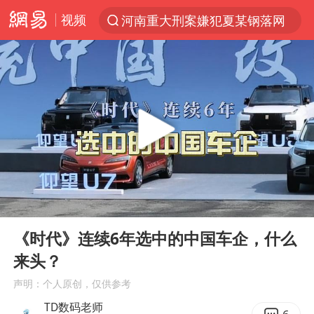
视频
河南重大刑案嫌犯夏某钢落网
光影经济撬动暑期消费新蓝海
马克·艾伦退出斯诺克中国公开赛
新疆优化调整景区内自驾服务费
微信又有新功能，你可以“撤回”你的撤回了！
上四休三，但降薪1000元，你接受吗？
情侣平潭拍日出坠崖1死1伤
00:00
01:04
黄金牛市回来了吗
Play
Ent
full
台当局重金为“台独”织“皇帝新衣”
《时代》连续6年选中的中国车企，什么
来头？
白海豚将正面袭击贯穿浙江
声明：个人原创，仅供参考
酒店回应车内过夜被收150元
TD数码老师