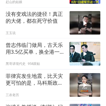
赶山的姑娘
没有变戏法的捷径！真正
的大佬，都在死守价值
王玉说
曾志伟临门做局，古天乐
用3.5亿买单，换全港一声
佩服！
黑哥讲现代史
958跟贴
菲律宾发生地震，比天灾
更可怕的是，马科斯政府
无底线挑衅中国
三农老历