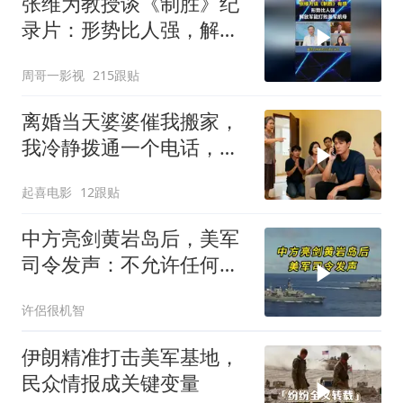
张维为教授谈《制胜》纪
录片：形势比人强，解放
军能打败美军航母！
周哥一影视
215跟贴
离婚当天婆婆催我搬家，
我冷静拨通一个电话，全
家跪求我别走
起喜电影
12跟贴
中方亮剑黄岩岛后，美军
司令发声：不允许任何国
家主宰印太
许侶很机智
伊朗精准打击美军基地，
民众情报成关键变量