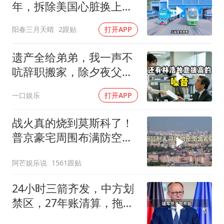
年，拆除美国心脏换上绿
色电力
阳春三月天晴
2跟贴
打开APP
遗产全给弟弟，我一声不
吭辞职搬家，除夕夜父亲
喊我结账，我笑了
一口娱乐
打开APP
战火真的烧到莫斯科了！
普京豪宅周围布满防空
塔，大战一触即发2
阿芒娱乐说
1561跟贴
24小时三箭齐发，中方划
禁区，27年账清算，拖船
问题公开