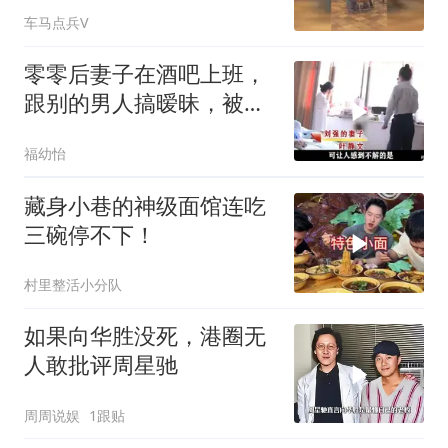
被对方一拳KO
车马点兵V
零零后妻子在酒吧上班，
跟别的男人搞暧昧，被丈
夫家暴浑身是伤
福幼怡
藏身小巷的神级面馆连吃
三碗停不下！
村里整活小分队
如果向华胜没死，港圈无
人敢批评周星驰
周周说娱
1跟贴