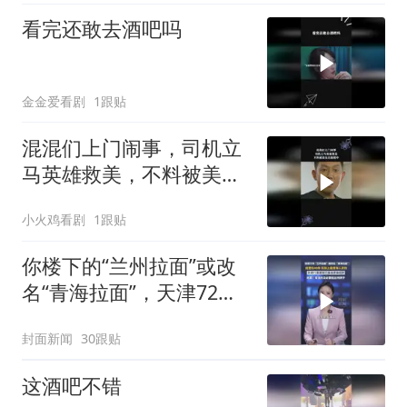
看完还敢去酒吧吗
金金爱看剧
1跟贴
混混们上门闹事，司机立
马英雄救美，不料被美女
总裁相中
小火鸡看剧
1跟贴
你楼下的“兰州拉面”或改
名“青海拉面”，天津72家
面馆已集体更换招牌
封面新闻
30跟贴
这酒吧不错