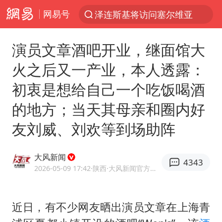
网易号
泽连斯基将访问塞尔维亚
“电影+”如何激发千亿级消费新活力？
演员文章酒吧开业，继面馆大
台风白海豚已进入24小时警戒线
火之后又一产业，本人透露：
泉州市委书记张毅恭被查
初衷是想给自己一个吃饭喝酒
秘鲁和墨西哥宣布恢复外交关系
的地方；当天其母亲和圈内好
沙特土耳其巴基斯坦签署共同防务协议
友刘威、刘欢等到场助阵
中医教你一招提升气血
台风白海豚或吞并鲸鱼 登陆地点更新
大风新闻
4343
全球首个长时储能一体化产业园量产
2026-05-09 17:42
·陕西
·大风新闻官方账号
四川宜宾市高县4.9级地震致1人死亡
老中医：立秋后养心是关键
近日，有不少网友晒出演员文章在上海青