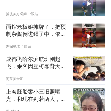
捕捉美好瞬间
7跟贴
面馆老板娘摊牌了，把预
制杂酱倒进罐子中，依旧
很受欢迎！
趣探星球
1跟贴
成都飞哈尔滨航班刚起
飞，乘客因座椅靠背大打
出手，落地就被带走
阿莱美食汇
上海胚胎案小三旧照曝
光，和现在判若两人，与
富商聊天如新婚夫妻