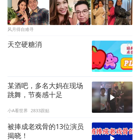
风月得自难寻
天空硬糖消
某酒吧，多名大妈在现场
跳舞，节奏感十足
小A看世界
2833跟贴
被捧成老戏骨的13位演员
揭晓！