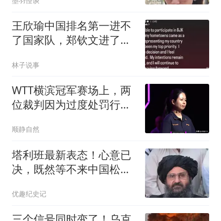
墨羽怪谈
王欣瑜中国排名第一进不
了国家队，郑钦文进了转
头资格赛就被淘汰
林子说事
WTT横滨冠军赛场上，两
位裁判因为过度处罚行为
饱受争议
顺静自然
塔利班最新表态！心意已
决，既然等不来中国松
口，那就叫板联合国
优趣纪史记
三个信号同时变了！乌克