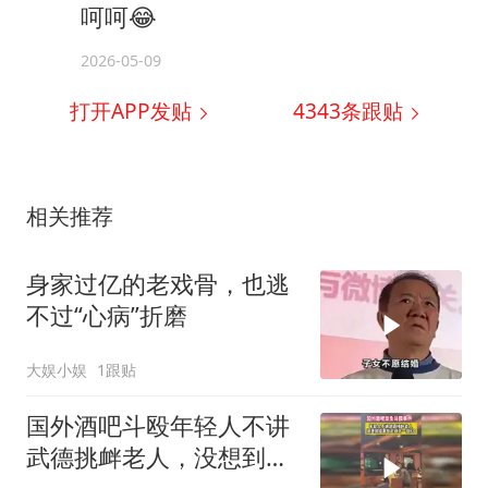
呵呵😂
2026-05-09
打开APP发贴
4343
条跟贴
相关推荐
身家过亿的老戏骨，也逃
不过“心病”折磨
大娱小娱
1跟贴
国外酒吧斗殴年轻人不讲
武德挑衅老人，没想到却