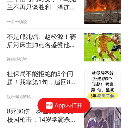
兰不再只谈胜利，泽连斯
基开始算现实账
一曲一场談
不是邝兆镭、赵松源！赛
后河床主帅点名盛赞他：
发挥超乎我们预料
许礆很机智
社保局不能拒绝的3个问
题！我靠第1句，追回8年
视同工龄
娱乐圈见解说
App内打开
8死30伤，泰国惊爆惨烈
校园枪击：14岁学霸杀死
爷爷奶奶后前往学校，行