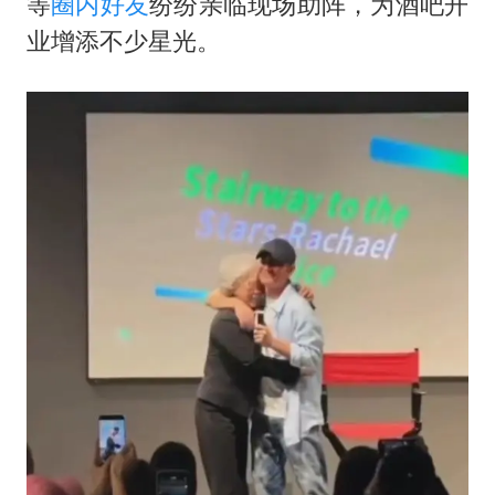
等
圈内好友
纷纷亲临现场助阵，为酒吧开
业增添不少星光。