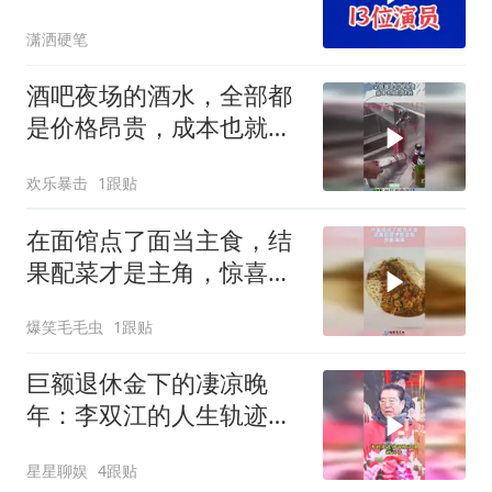
潇洒硬笔
酒吧夜场的酒水，全部都
是价格昂贵，成本也就几
块钱！
欢乐暴击
1跟贴
在面馆点了面当主食，结
果配菜才是主角，惊喜满
满！
爆笑毛毛虫
1跟贴
巨额退休金下的凄凉晚
年：李双江的人生轨迹令
人唏嘘
星星聊娱
4跟贴