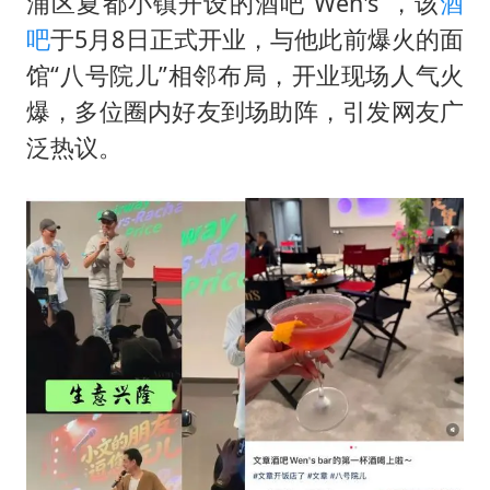
浦区夏都小镇开设的酒吧“Wen's”，该
酒
胡彦斌获《歌手2026》歌王
吧
于5月8日正式开业，与他此前爆火的面
名创优品回应女子吐槽内裤质量差
馆“八号院儿”相邻布局，开业现场人气火
飞机票免费退改真的来了
爆，多位圈内好友到场助阵，引发网友广
秋天的第一杯奶茶到底有多火
泛热议。
2名小孩玩手机低头幅度近乎折叠
38岁演员求职万岁山NPC成功
国防部：中国军队坚决反制任何闹海挑衅图谋
夯实基础开新局