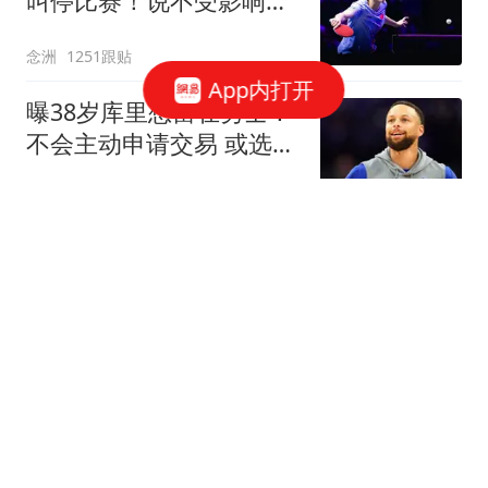
叫停比赛！说不受影响是
假话 誓要夺冠
念洲
1251跟贴
App内打开
曝38岁库里想留在勇士！
不会主动申请交易 或选择
降薪帮助球队
罗说NBA
654跟贴
无缘首进大师赛16强！商
竣程遭逆转惜败19号种
子，止步蒙特利尔第3轮
全景体育V
42跟贴
官方：大巴黎从摩纳哥签
下阿克利乌什；据悉转会
费5000万欧
懂球帝
11跟贴