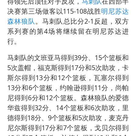
江苏发布台风蓝色预警
得领先后顶住对手反攻，
马刺队
在西部半
决赛第三场做客以115-108战胜
明尼苏达
“立秋的第一杯奶茶”又爆单了
森林狼队
。马刺队总比分2-1反超，双方
陕西省委书记赶赴柞水县杏坪镇
系列赛的第4场将继续留在明尼苏达进
女孩摆摊卖菌子时收到北大通知书
行。
东方之约 相约未来
马刺队的文班亚马得到39分、15个篮板和
5次盖帽，福克斯得到17分和5次助攻，卡
斯尔得到13分和12个篮板，瓦塞尔得到
13分和6个篮板，
约翰逊
得到11分，尚帕
尼得到6分和12个篮板。森林狼队的爱德
华兹得到32分、14个篮板和6次助攻，里
德得到18分、9个篮板和5次助攻，麦克丹
尼尔斯得到17分和7个篮板，戈贝尔得到