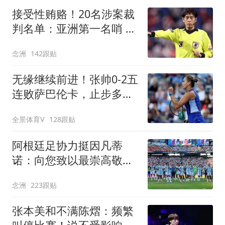
接受性贿赂！20名涉案裁
判名单：亚洲第一名哨 日
本2主裁+香港1人
念洲
142跟贴
无缘继续前进！张帅0-2五
连败萨巴伦卡，止步多伦
多站第3轮
全景体育V
128跟贴
阿根廷足协力挺因凡蒂
诺：向您致以最崇高敬意
连任才是正确道路
念洲
223跟贴
张本美和不满陈熠：频繁