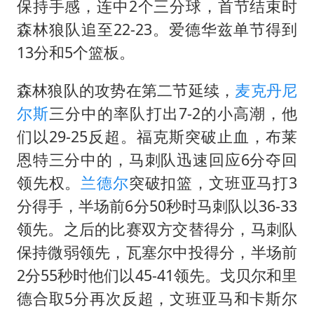
保持手感，连中2个三分球，首节结束时
森林狼队追至22-23。爱德华兹单节得到
13分和5个篮板。
森林狼队的攻势在第二节延续，
麦克丹尼
尔斯
三分中的率队打出7-2的小高潮，他
们以29-25反超。福克斯突破止血，布莱
恩特三分中的，马刺队迅速回应6分夺回
领先权。
兰德尔
突破扣篮，文班亚马打3
分得手，半场前6分50秒时马刺队以36-33
领先。之后的比赛双方交替得分，马刺队
保持微弱领先，瓦塞尔中投得分，半场前
2分55秒时他们以45-41领先。戈贝尔和里
德合取5分再次反超，文班亚马和卡斯尔