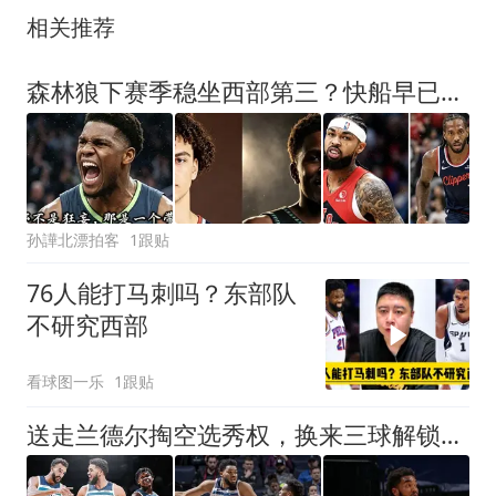
相关推荐
森林狼下赛季稳坐西部第三？快船早已备好筹码，坐等挖走爱德华兹
孙譁北漂拍客
1跟贴
76人能打马刺吗？东部队
不研究西部
看球图一乐
1跟贴
送走兰德尔掏空选秀权，换来三球解锁华子，森林狼在下一盘大棋