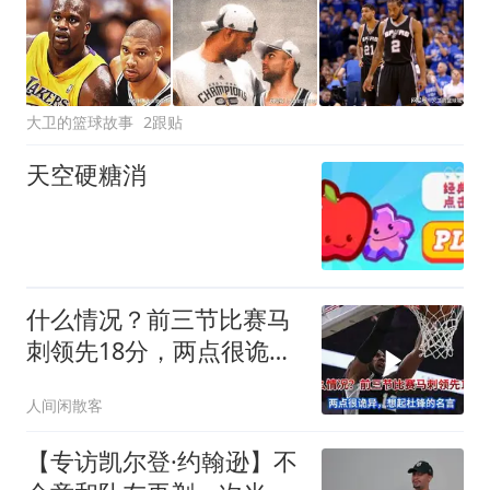
大卫的篮球故事
2跟贴
天空硬糖消
什么情况？前三节比赛马
刺领先18分，两点很诡
异，想起杜锋
人间闲散客
【专访凯尔登·约翰逊】不