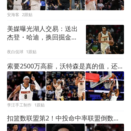
安海客
2跟贴
美媒曝光湖人交易：送出
杰登・哈迪，换回掘金冠
军内线齐克・纳吉
夜白侃球
1跟贴
索要2500万高薪，沃特森是真的值，还是短期昙花一现
李汪手工制作
1跟贴
扣篮数联盟第2！中投命中率联盟倒数第1！阿门2.5亿美金顶薪没戏