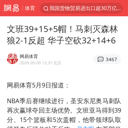
体育
泰国枪击案凶手先杀祖父母后行凶
台风“白海豚”体型变大！环流面积接近13个浙江那么大
文班39+15+5帽！马刺灭森林
东航新规：提前14天可免费退改签
狼2-1反超 华子空砍32+14+6
泰国校园枪击案死亡人数升至7人
女子开一天一夜空调后二氧化碳中毒
网易体育
3467
汪峰阻止14岁女儿买大牌
2026-05-09 12:31
·北京
河南某医院2.33亿工程串标案细节披露
网易体育5月9日报道：
李云泽严重违纪违法
国防部：坚决反制任何闹海挑衅图谋
NBA季后赛继续进行，圣安东尼奥马刺队
王力宏演唱会黄牛带观众藏匿被查获
再次赢球夺回主场优势。文班亚马得到39
四川宜宾市高县发生4.9级地震
分、15个篮板和5次盖帽，他带领球队取