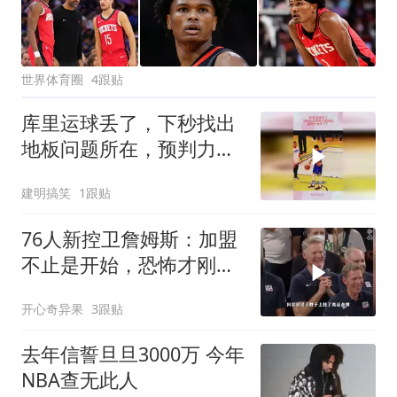
世界体育圈
4跟贴
库里运球丢了，下秒找出
地板问题所在，预判力太
牛了！
建明搞笑
1跟贴
76人新控卫詹姆斯：加盟
不止是开始，恐怖才刚刚
开始！
开心奇异果
3跟贴
去年信誓旦旦3000万 今年
NBA查无此人