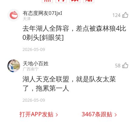
有态度网友07IjxI
124
天津
去年湖人全阵容，差点被森林狼4比
0剃头[斜眼笑]
2026-05-09
天地小百姓
58
广西南宁
湖人天克全联盟，就是队友太菜
了，拖累第一人
2026-05-09
打开APP发贴
3467
条跟贴