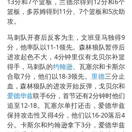
13分和7个篮板，兰德尔得到12分和6个
篮板，多苏姆得到11分、7个篮板和5次助
攻。
马刺队开赛后反客为主，文班亚马独得9
分，他率队以11-1领先。森林狼队暂停后
进攻起色不大，4分钟里仅有戈贝尔补篮
得手，马刺队的
约翰逊
、瓦塞尔和卡斯尔
合取7分，他们以18-3领先。
里德
三分止
血，森林狼队的进攻开始反弹，戈贝尔和
爱德华兹
联手6分，首节还有2分钟时他们
追至12-18。瓦塞尔单打还击，爱德华兹
保持攻击性又得4分，他们以16-20落后4
分。卡斯尔和约翰逊拿下3分，爱德华兹