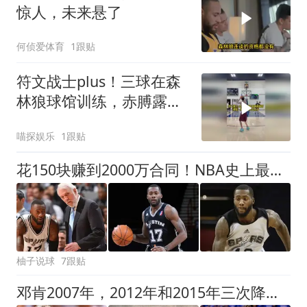
惊人，未来悬了
何侦爱体育
1跟贴
符文战士plus！三球在森
林狼球馆训练，赤膊露出
大片纹身！
喵探娱乐
1跟贴
花150块赚到2000万合同！NBA史上最夸张逆袭！
柚子说球
7跟贴
邓肯2007年，2012年和2015年三次降薪，后来马刺成绩如何？