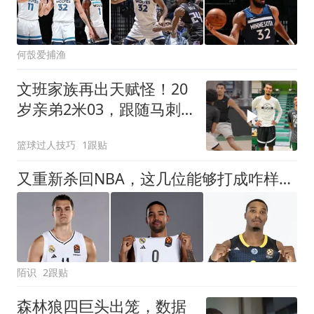
何嗀爱捕渔
文班家族再出天赋怪！20
岁亲弟2米03，跟随马刺
合练冲NBA
篮球过人技巧
1跟贴
又重新杀回NBA，这几位能够打成咋样呢？
陌识
2跟贴
森林狼四巨头出笼，数据