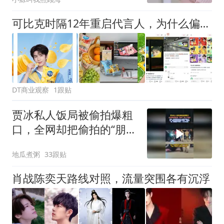
可比克时隔12年重启代言人，为什么偏偏是张凌赫？
DT商业观察
1跟贴
贾冰私人饭局被偷拍爆粗
口，全网却把偷拍的“朋
友”骂上了热搜！
地瓜煮粥
33跟贴
肖战陈奕天路线对照，流量突围各有沉浮