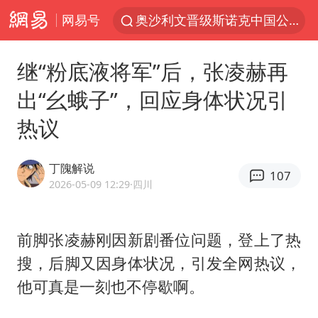
网易号
奥沙利文晋级斯诺克中国公开赛16强
路虎卫士110 HSE限时降价
继“粉底液将军”后，张凌赫再
我国发现稀散金属独立新矿物——乌斯河锗矿
出“幺蛾子”，回应身体状况引
上海鼓励居家办公
热议
部分银行上调存款利率
小沈阳加盟《披荆斩棘》
丁隗解说
107
新疆生产建设兵团生态环境局原局长被查
2026-05-09 12:29
·四川
朱一龙的鼻子怎么了
大疆错失宇树
前脚
张凌赫
刚因新剧番位问题，登上了热
搜，后脚又因身体状况，引发全网热议，
5万小车卖不动 微型代步车集体遇冷
他可真是一刻也不停歇啊。
4.2平卫生间补漏注胶花1.55万