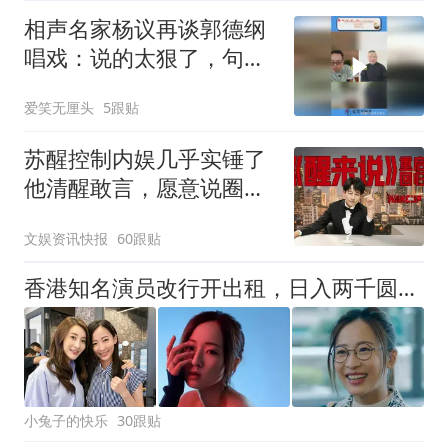
相声名家杨议再谈郭德纲
唱戏：说的太狠了，句句
扎心
爱笑无厘头
5跟贴
苏醒控制内娱几乎实锤了
他清醒敢言，愿意说圈内
人不敢讲的真话
文娱资讯快报
60跟贴
香港知名演员改行开出租，日入两千圆买衣梦
小兔子的快乐
30跟贴