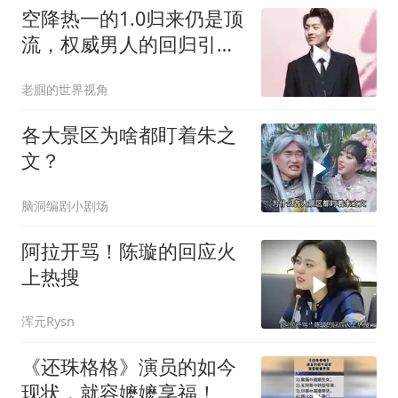
空降热一的1.0归来仍是顶
流，权威男人的回归引爆
热搜
老腘的世界视角
各大景区为啥都盯着朱之
文？
脑洞编剧小剧场
阿拉开骂！陈璇的回应火
上热搜
浑元Rysn
《还珠格格》演员的如今
现状，就容嬷嬷享福！