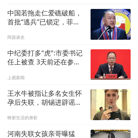
中国若拖走仁爱礁破船，
首批“逃兵”已锁定，菲防
长瞬间哑火！
阿器谈史
中纪委打多"虎":市委书记
任上被查 3天前还在参加
活动
上观新闻
王水牛被指让多名女生怀
孕后失联，胡锡进辟谣：
他不是复旦研究生
映射生活的身影
河南失联女孩亲哥曝猛