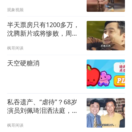
玩游戏全程嬉笑打闹，有
观象视频
人觉得甜蜜有人却斥侮
辱，公众人物在镜头前亲
半天票房只有1200多万，
密互动的边界问题引起讨
沈腾新片或将惨败，周星
论
驰冠军保住了
枫哥闲谈
天空硬糖消
私吞遗产、“虐待”？68岁
演员刘佩琦泪洒法庭，
320万养出个仇人
枫哥闲谈