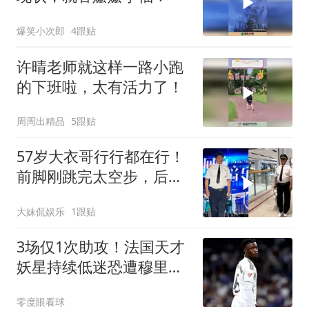
爆笑小次郎
4跟贴
许晴老师就这样一路小跑
的下班啦，太有活力了！
周周出精品
5跟贴
57岁大衣哥行行都在行！
前脚刚跳完太空步，后脚
化身帅气机长开唱
大妹侃娱乐
1跟贴
3场仅1次助攻！法国天才
妖星持续低迷恐遭穆里尼
奥弃用，赶紧走人
零度眼看球