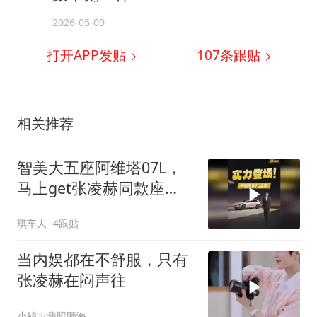
2026-05-09
打开APP发贴
107
条跟贴
相关推荐
智美大五座阿维塔07L，
马上get张凌赫同款座
驾！
琪车人
4跟贴
当内娱都在不舒服，只有
张凌赫在闷声往
小鲸叫我照顾海