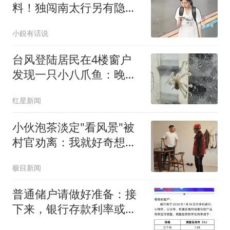
料！独闯南太行另有隐
情，才会接连去3次
小鋭有话说
台风登陆居民在4楼窗户
发现一只小八爪鱼：晚上
已吃掉
红星新闻
小伙泡茶淡定"看风景"被
村官劝离：我就好奇想看
台风
极目新闻
普通储户请做好准备：接
下来，银行存款利率或将
重演2016年的行情