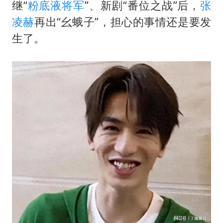
周星驰妈妈现身香港首映礼
继“
粉底液将军
”、新剧“番位之战”后，
张
上海地铁4条线路全线停运
凌赫
再出“幺蛾子”，担心的事情还是要发
生了。
湖北启动重大气象灾害三级应急响应
费大厨口号更改 不再宣传小炒肉大王
56岁刘奕君跟13岁女儿合跳
从科技创新看开局起步的时与势