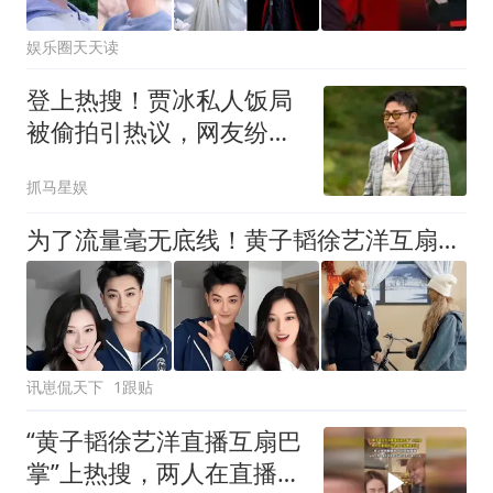
娱乐圈天天读
登上热搜！贾冰私人饭局
被偷拍引热议，网友纷纷
指责偷拍者
抓马星娱
为了流量毫无底线！黄子韬徐艺洋互扇巴掌，这一幕真的太病态了
讯崽侃天下
1跟贴
“黄子韬徐艺洋直播互扇巴
掌”上热搜，两人在直播间