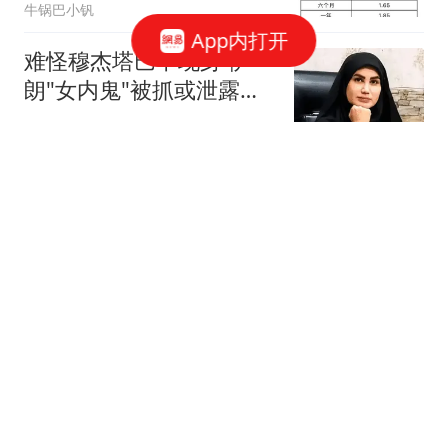
牛锅巴小钒
App内打开
难怪穆杰塔巴不现身 伊
朗"女内鬼"被抓或泄露大
量机密
混沌录
武契奇：欧洲已处于大战
边缘
吉刻新闻
台湾名嘴郑丽文：两岸一
旦开打，大陆会被压垮一
半，经济倒退30年
万物知识圈