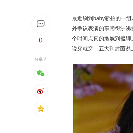
最近刷到baby新拍的
外争议表演的事闹得沸沸
0
个时间点真的尴尬到抠脚
说穿就穿，五大刊封面说
分享至