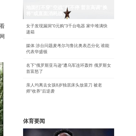
地面打不穿"空战"打不停 普京高调"换
将"或直面消耗战
看
女子发现漏洞"0元购"3千台电器 家中堆满快
递箱
网
媒体:涉台问题麦考尔与鲁比奥表态分化 谁能
代表华盛顿
名下"俄罗斯亚马逊"遭乌军连环轰炸 俄罗斯女
首富怒了
亲人均离去女孩8岁独居床头放菜刀 被老
师"收养"后逆袭
体育要闻