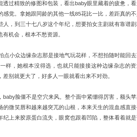
能透过精致的修图和包装，看出baby眼里藏着的疲惫，看
的感觉。拿她跟同龄的其他一线85花比一比，差距真的不
些人，到三十七八岁这个年纪，想要拍女主剧就有靠谱剧
也有机会，根本不愁资源。
意拍点小众边缘杂志那是接地气玩花样，不想拍随时能回去
在不一样，她根本没得选，也就只能接接这种边缘杂志的资
，差别就更大了，好多人一眼就看出来不对劲。
，baby脸僵不是空穴来风。整个面中紧绷得厉害，额头苹
扬的微笑唇和越来越突兀的山根，本来天生的混血感直接
年纪上来胶原蛋白流失，眼窝也跟着凹陷，整体看着就是