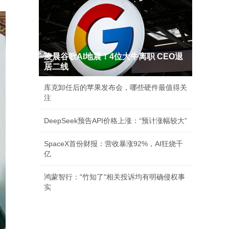
凌晨谷歌AI地震！4位大牛离职 CEO退
居二线
库克卸任后的苹果发布会，哪些硬件最值得关
注
DeepSeek预告API价格上涨：“预计涨幅较大”
SpaceX首份财报：营收暴涨92%，AI狂烧千
亿
鸿蒙智行："竹知了"相关投诉均有明确侵权事
实