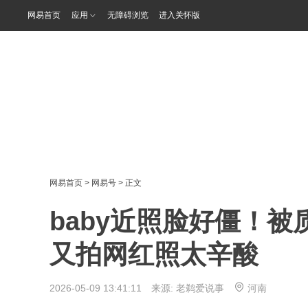
网易首页
应用
无障碍浏览
进入关怀版
网易首页
>
网易号
> 正文
baby近照脸好僵！被
又拍网红照太辛酸
2026-05-09 13:41:11 来源:
老鹈爱说事
河南