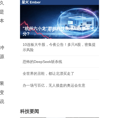
久
是
本
"杭州六小龙"群核科技物理AI故事有水
分?
10连板大牛股，今夜公告！多只A股，密集提
冲
示风险
源
恐怖的DeepSeek斩杀线
全世界的丑鞋，都让北漂买走了
果
办一场亏百亿，无人接盘的奥运会生意
变
说
科技要闻