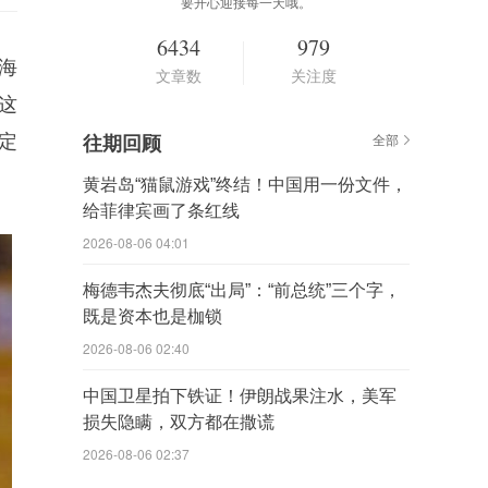
要开心迎接每一天哦。
6434
979
海
文章数
关注度
这
定
往期回顾
全部
黄岩岛“猫鼠游戏”终结！中国用一份文件，
给菲律宾画了条红线
2026-08-06 04:01
梅德韦杰夫彻底“出局”：“前总统”三个字，
既是资本也是枷锁
2026-08-06 02:40
中国卫星拍下铁证！伊朗战果注水，美军
损失隐瞒，双方都在撒谎
2026-08-06 02:37