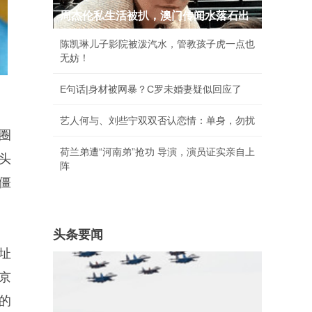
周杰伦私生活被扒，澳门传闻水落石出
陈凯琳儿子影院被泼汽水，管教孩子虎一点也
无妨！
E句话|身材被网暴？C罗未婚妻疑似回应了
艺人何与、刘些宁双双否认恋情：单身，勿扰
圈
荷兰弟遭“河南弟”抢功 导演，演员证实亲自上
头
阵
僵
头条要闻
址
京
的