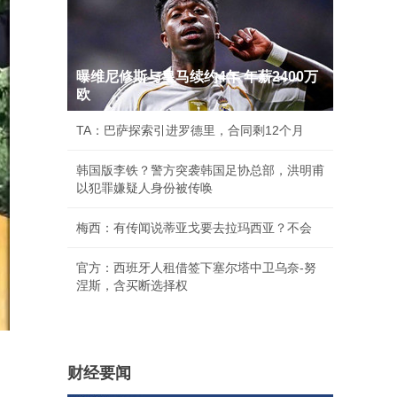
曝维尼修斯与皇马续约4年 年薪2400万
欧
TA：巴萨探索引进罗德里，合同剩12个月
韩国版李铁？警方突袭韩国足协总部，洪明甫
以犯罪嫌疑人身份被传唤
梅西：有传闻说蒂亚戈要去拉玛西亚？不会
官方：西班牙人租借签下塞尔塔中卫乌奈-努
涅斯，含买断选择权
财经要闻