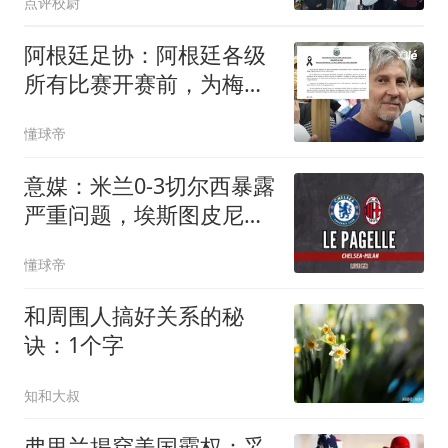
点评校尉
阿根廷足协：阿根廷各级
所有比赛开赛前，为梅西
父亲默哀1分钟
懂球帝
意媒：米兰0-3切尔西暴露
严重问题，埃斯图皮尼安
成清洗首选
懂球帝
和周围人搞好关系的秘
诀：1个字
知和大叔
弗里兰揭穿美国霸权：妥