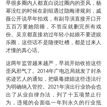
早很多圈内人都直白说过圈内的歪风，杨
幂没红的时候在剧组遇过隐晦潜规则，戚
薇公开说早年拍戏，有副导演直接开口开
五百万要她陪睡，不答应就删完所有戏
份。吴京都直接劝过年轻小姑娘不要进娱
乐圈，这些话不是随便吐槽，都是过来人
才懂的真心话。
这两年监管越来越严，早就开始收拾这些
歪风邪气了。2014年广电总局就发了封杀
劣迹艺人的通知，把吸毒嫖娼这些违法行
为明确纳入管控。2021年演出行业协会也
出了从业自律办法，列了十五项禁止行
为，违规的会面临一年到永久的行业抵