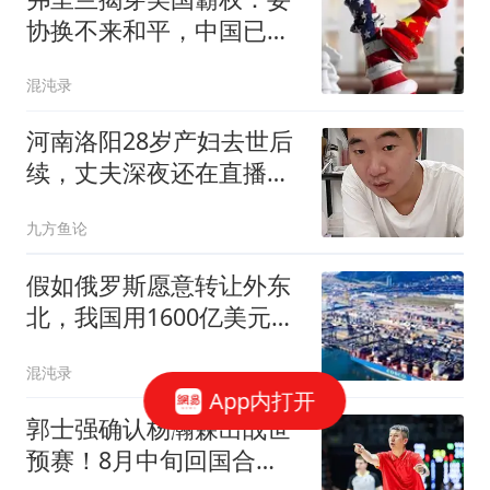
协换不来和平，中国已经
上了生动一课！
混沌录
河南洛阳28岁产妇去世后
续，丈夫深夜还在直播，
好好养大儿子
九方鱼论
假如俄罗斯愿意转让外东
北，我国用1600亿美元买
回够不够？
混沌录
App内打开
郭士强确认杨瀚森出战世
预赛！8月中旬回国合