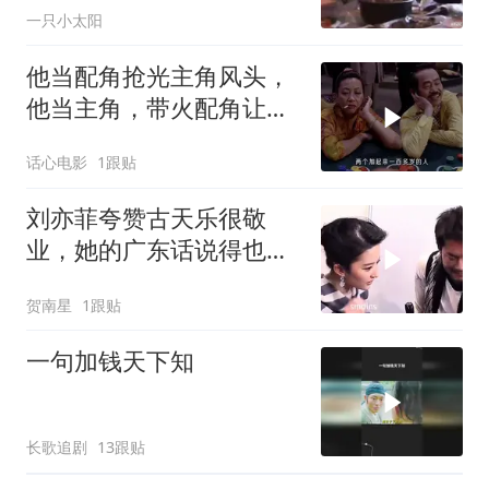
一只小太阳
他当配角抢光主角风头，
他当主角，带火配角让人
难忘
话心电影
1跟贴
刘亦菲夸赞古天乐很敬
业，她的广东话说得也好
呢
贺南星
1跟贴
一句加钱天下知
长歌追剧
13跟贴