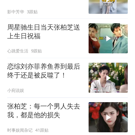
歌社交礼仪教科书
影中芳华
3跟贴
周星驰生日当天张柏芝送
上生日祝福
心跳爱生活
9跟贴
恋综刘亦菲养鱼养到最后
终于还是被反噬了！
小宛说娱
张柏芝：每一个男人失去
我，都是他的损失
时事娱闻杂记
41跟贴