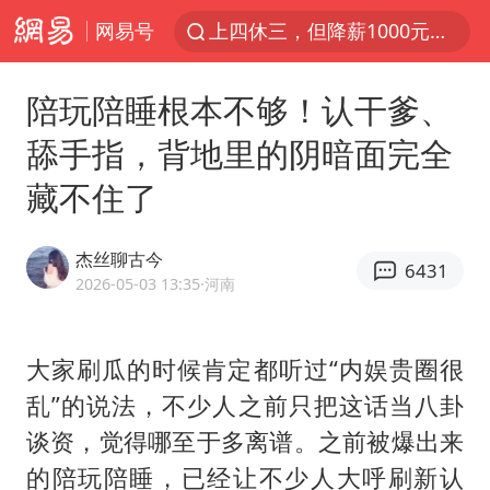
网易号
上四休三，但降薪1000元，你接受吗？
WTT瑞典大满贯女单签表出炉
陪玩陪睡根本不够！认干爹、
情侣平潭拍日出坠崖1死1伤
舔手指，背地里的阴暗面完全
36岁男演员成景区NPC后人气爆棚
藏不住了
全民健身事业高质量发展
台当局重金为“台独”织“皇帝新衣”
杰丝聊古今
6431
几元成本的AI广告导致千万市值蒸发
2026-05-03 13:35
·河南
老挝国会主席赛宋蓬逝世
《欢迎来龙餐馆》口碑
大家刷瓜的时候肯定都听过“内娱贵圈很
乱”的说法，不少人之前只把这话当八卦
茅台部分直营店飞天茅台提价
谈资，觉得哪至于多离谱。之前被爆出来
白海豚将正面袭击贯穿浙江
的陪玩陪睡，已经让不少人大呼刷新认