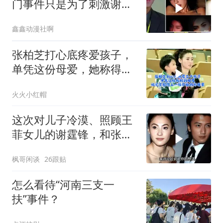
门事件只是为了刺激谢霆
锋，自从那挡事爆
鑫鑫动漫社啊
张柏芝打心底疼爱孩子，
单凭这份母爱，她称得上
一位合格的好母亲
火火小红帽
这次对儿子冷漠、照顾王
菲女儿的谢霆锋，和张柏
芝彻底“切割”
枫哥闲谈
26跟贴
怎么看待“河南三支一
扶”事件？