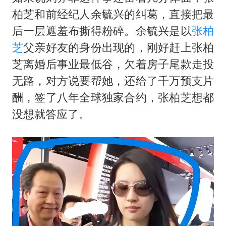
柏芝和前经纪人余毓兴的纠葛，直接把最
后一层遮羞布撕得粉碎。余毓兴是以
张柏
芝
父亲好友的身份出现的，刚好赶上张柏
芝离婚后事业最低谷，欠着房子尾款走投
无路，对方说要帮她，还给了千万预支片
酬，签了八年全球独家合约，张柏芝想都
没想就答应了。