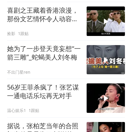
喜剧之王藏着香港浪漫，
那份文艺情怀令人动容，
诠释最后光影绝唱
捡影
1跟贴
她为了一步登天竟妄想“一
箭三雕”_蛇蝎美人刘冬梅
不出门星ren
56岁王菲杀疯了！张艺谋
一通电话乐坛再无对手
温心娱乐1
1跟贴
据说，张柏芝当年的合照