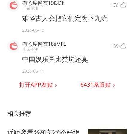
有态度网友19i3Dh
178
广东深圳
难怪古人会把它们定为下九流
2026-05-10
有态度网友18sMFL
159
湖南长沙
中国娱乐圈比粪坑还臭
2026-05-11
打开APP发贴
6431
条跟贴
相关推荐
近距离看张柏芝状态好绝