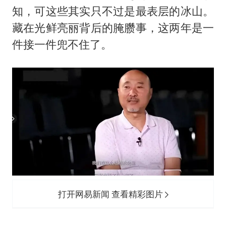
酒店回应车内过夜被收150元
知，可这些其实只不过是最表层的冰山。
黄金牛市回来了吗
藏在光鲜亮丽背后的腌臜事，这两年是一
杭州全市有序停课
件接一件兜不住了。
乐享全民健身 共筑健康中国
打开网易新闻 查看精彩图片