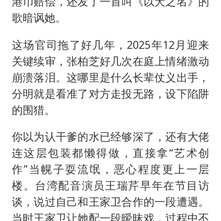
港币赔偿，还发了一首叫《以犬之名》的
歌暗讽她。
这场官司拖了好几年，2025年12月迎来
关键续审，张柏芝好几次在庭上情绪激动
崩溃落泪。这哪里是什么长辈仗义出手，
分明就是看准了对方走投无路，设下陷阱
的围猎。
你以为认干爹的水已经够深了，还有大佬
连这层包装都懒得做，直接拿“艺术创
作”当幌子耍流氓，恶心程度更上一层
楼。台湾配音演员王瑞芹早年在节目访
谈，说过自己和王家卫合作的一段遭遇。
当时王家卫让她配一段暧昧戏，过程中不