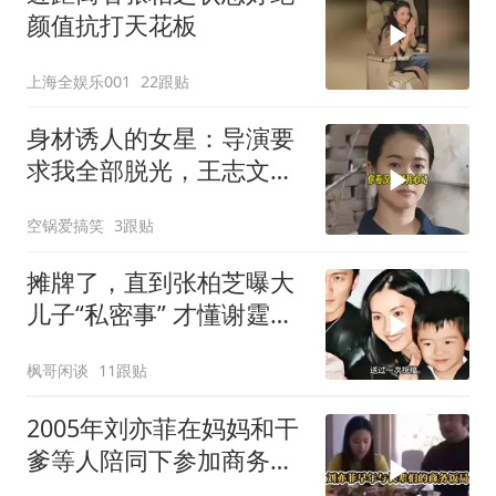
颜值抗打天花板
上海全娱乐001
22跟贴
身材诱人的女星：导演要
求我全部脱光，王志文的
回答出人意料
空锅爱搞笑
3跟贴
摊牌了，直到张柏芝曝大
儿子“私密事” 才懂谢霆锋
的缺席影响多大
枫哥闲谈
11跟贴
2005年刘亦菲在妈妈和干
爹等人陪同下参加商务饭
局明星