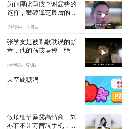
为何厚此薄彼？谢霆锋的
选择，戳破锋芝最后的体
面
哈哈影娱
19跟贴
张学友是被唱歌耽误的影
帝，他的演技堪称一绝，
还是行走的表情包
雨轩电影
3跟贴
天空硬糖消
候场细节暴露高情商，刘
亦菲不让万茜玩手机，胡