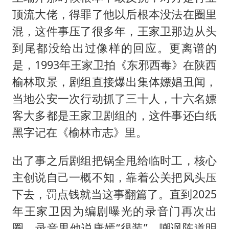
顶流大佬，得罪了他以后根本没法在圈里
混，这件事压了很多年，王家卫那边从头
到尾都没给出过像样的回应。更离谱的
是，1993年王家卫拍《东邪西毒》在陕西
榆林取景，剧组直接爆出集体嫖娼丑闻，
当地公安一次行动抓了三十人，十六名嫖
客大多都是王家卫剧组的，这件事还白纸
黑字记在《榆林市志》里。
出了事之后剧组把锅全甩给临时工，核心
主创说自己一概不知，靠着公关把风头压
下去，罚点钱就当这事翻篇了。直到2025
年王家卫因为编剧曝光的录音门再次出
圈，录音里他说唐嫣“很装”，嘲讽陈道明