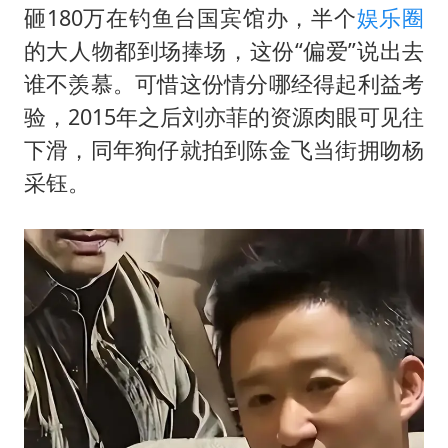
砸180万在钓鱼台国宾馆办，半个
娱乐圈
的大人物都到场捧场，这份“偏爱”说出去
谁不羡慕。可惜这份情分哪经得起利益考
验，2015年之后刘亦菲的资源肉眼可见往
下滑，同年狗仔就拍到陈金飞当街拥吻杨
采钰。