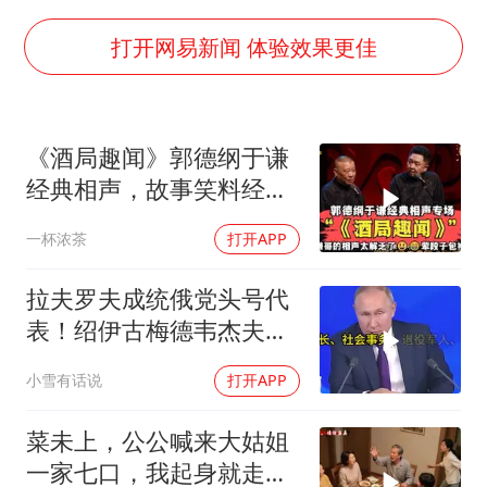
女子发现前夫婚内与第三者育子
以军士兵把枪口对准中国记者
打开网易新闻 体验效果更佳
笔试第一被劝弃考涉事副校长被撤职
《龙餐馆》 冲奖
《酒局趣闻》郭德纲于谦
构建更高水平的全民健身公共服务体系
经典相声，故事笑料经典
男子被沙蜇蜇伤5小时后呼吸困难
不断！
一杯浓茶
打开APP
奋力开创中国式现代化建设新局面
拉夫罗夫成统俄党头号代
表！绍伊古梅德韦杰夫双
双出局，普京这步棋你看
小雪有话说
打开APP
懂了吗
菜未上，公公喊来大姑姐
一家七口，我起身就走，