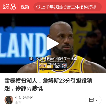
视频
上半年我国经营主体结构持续优化
杭州机场已取消航班388架次
《披荆斩棘2026》阵容官宣
白海豚北上或致京津冀暴雨
中国第1高楼阻尼器摆动明显
上海有出现龙卷潜势
国足U17与阿森纳决赛取消 并列冠军
00:00
03:39
2025年小学教师减少13.19万
Play
Ent
full
王艺迪2-4不敌张本美和止步4强
雷霆横扫湖人，詹姆斯23分引退役猜
想，徐静雨感慨
上门女婿出轨女邻居多年被判重婚罪
上海大部迎大暴雨
生活记录所
7
山东