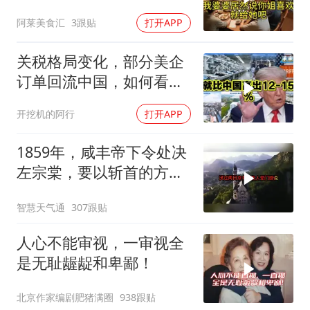
他怒喊：一万三谁付？
阿莱美食汇
3跟贴
打开APP
关税格局变化，部分美企
订单回流中国，如何看待
特朗普关税政策得失。来
开挖机的阿行
打开APP
听听
1859年，咸丰帝下令处决
左宗棠，要以斩首的方式
公开行刑，在那生死攸关
智慧天气通
307跟贴
的关头
人心不能审视，一审视全
是无耻龌龊和卑鄙！
北京作家编剧肥猪满圈
938跟贴