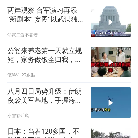
两岸观察 台军演习再添
“新剧本” 妄图“以武谋独”
注定
邻家二蛋不靠谱
公婆来养老第一天就立规
矩，家务做饭全归我，老
公点头，我一句话令全桌
笔墨V
27跟贴
寂静
八月四日局势升级：伊朗
夜袭美军基地，手握海峡
筹码提出3000亿诉求
小雪有话说
日本：当着120多国，不