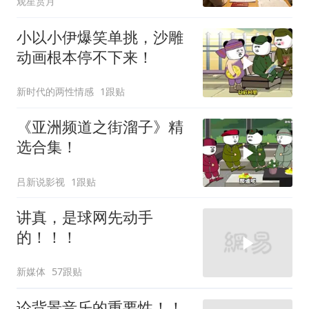
观星赏月
小以小伊爆笑单挑，沙雕
动画根本停不下来！
新时代的两性情感
1跟贴
《亚洲频道之街溜子》精
选合集！
吕新说影视
1跟贴
讲真，是球网先动手
的！！！
新媒体
57跟贴
论背景音乐的重要性！！