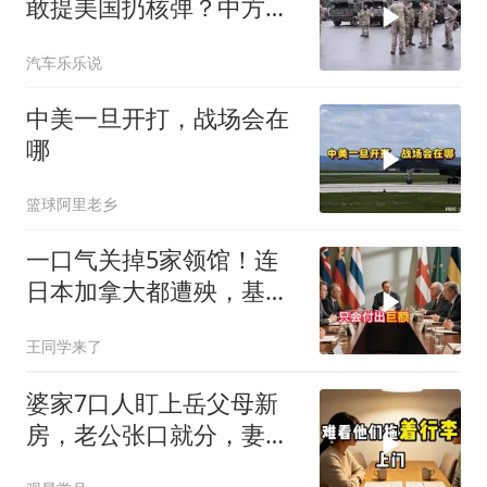
敢提美国扔核弹？中方：
你不提，我提！
汽车乐乐说
中美一旦开打，战场会在
哪
篮球阿里老乡
一口气关掉5家领馆！连
日本加拿大都遭殃，基辛
格临终遗言真应验了
王同学来了
婆家7口人盯上岳父母新
房，老公张口就分，妻子
甩6个字全场僵住