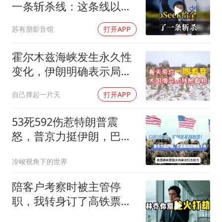
一条斩杀线：这条线以下
的，趁早都别干了！
苏有朋影音馆
打开APP
霍尔木兹海峡发生永久性
变化，伊朗明确表示局势
不可逆转
自己撑起一片天
打开APP
53死592伤惹特朗普震
怒，普京力挺伊朗，巴恐
被牵连
冷峻视角下的世界
陪客户考察时被主管停
职，我转身订了高铁票。
2小时后总监急疯了：12