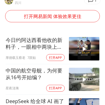
段绚竞因公牺牲 年仅44岁
1
四川
日本广岛民众举行游行反对政府行径
打开网易新闻 体验效果更佳
实探山东最热的“中国蔬菜之乡”
女子开一天一夜空调后二氧化碳中毒
船舶避风项目停工 多地全力防台风
今日约阿达西看他收的新
奋进开新局 实干挑大梁
料子，一眼相中两块上乘
挂件！
厚德载玉蔡老
7跟贴
打开APP
中国的航空母舰，为何要
从16号开始编？
星夜涟漪
打开APP
DeepSeek 给全球 AI 画了