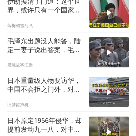
伊朗摸清了门道：这个世
界，或许只有一个国家，
能够“管住”美国
落梅如雪乱飞
毛泽东出题没人能答，陆
定一妻子说出答案，毛主
席听后高兴异常
晨曦故事汇聚
日本重量级人物要访华，
中国不会拒之门外，对日
本公事公办就够了
旧梦留声机
日本原定1956年侵华，却
提前发动九一八，对中国