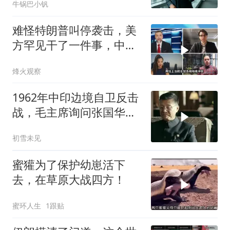
牛锅巴小钒
亿合同没你根本签不了
难怪特朗普叫停袭击，美
方罕见干了一件事，中方
智库预测有事发生
烽火观察
1962年中印边境自卫反击
战，毛主席询问张国华能
否获胜
初雪未见
蜜獾为了保护幼崽活下
去，在草原大战四方！
蜜环人生
1跟贴