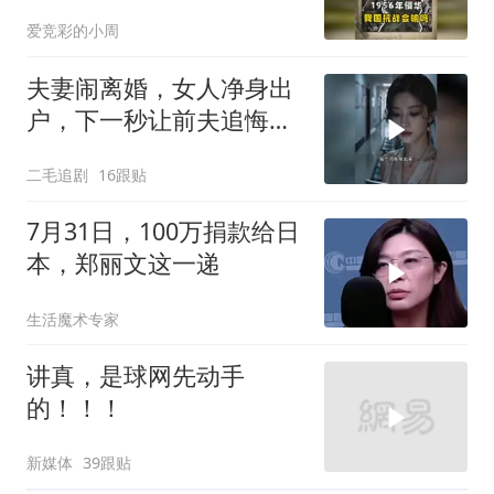
是福是祸？
爱竞彩的小周
夫妻闹离婚，女人净身出
户，下一秒让前夫追悔莫
及！
二毛追剧
16跟贴
7月31日，100万捐款给日
本，郑丽文这一递
生活魔术专家
讲真，是球网先动手
的！！！
新媒体
39跟贴