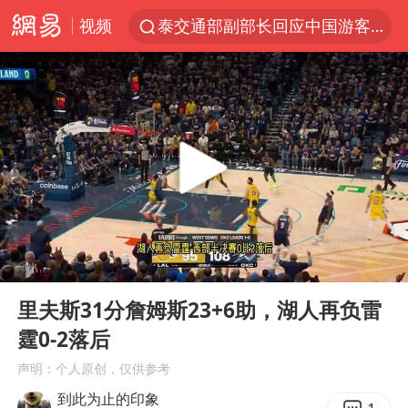
视频
泰交通部副部长回应中国游客遭歧视
美国将对多晶硅衍生品加征15%关税
台风白海豚体型变大近似13个浙江面积
1岁宝宝碰坏纸巾盒 宝妈被索赔924元
泸溪河：桃酥吃出金属牙冠视频不实
Meta被判支付5.67亿美元
台风白海豚逼近 暴雨大暴雨来袭
00:00
00:34
“空调24小时开着更省电”不实
Play
Ent
full
公司“上四休三”但要降薪1000元
里夫斯31分詹姆斯23+6助，湖人再负雷
霆0-2落后
47岁妈妈突然产女 26岁女儿：很震惊
声明：个人原创，仅供参考
OpenAI为免费用户升级GPT-5.6 Luna
到此为止的印象