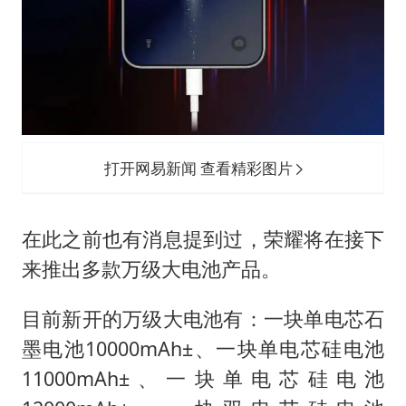
打开网易新闻 查看精彩图片
在此之前也有消息提到过，荣耀将在接下
来推出多款万级大电池产品。
目前新开的万级大电池有：一块单电芯石
墨电池10000mAh±、一块单电芯硅电池
11000mAh±、一块单电芯硅电池