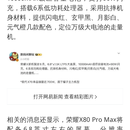
充，搭载6系低功耗处理器，采用抗摔机
身材料，提供闪电红、玄甲黑、月影白、
元气橙几款配色，定位万级大电池的走量
机。
打开网易新闻 查看精彩图片
相关的消息还显示，荣耀X80 Pro Max将
配备6.8英寸左右的屏幕，分辨率