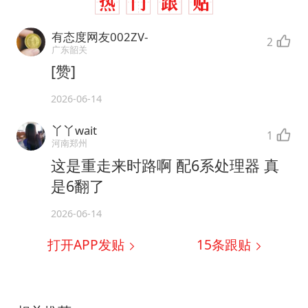
有态度网友002ZV-
2
广东韶关
[赞]
2026-06-14
丫丫wait
1
河南郑州
这是重走来时路啊 配6系处理器 真
是6翻了
2026-06-14
打开APP发贴
15
条跟贴