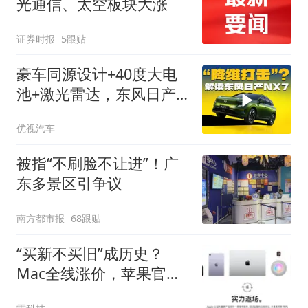
光通信、太空板块大涨
证券时报
5跟贴
豪车同源设计+40度大电
池+激光雷达，东风日产
NX7这波“降维打击”有点
优视汽车
狠
被指“不刷脸不让进”！广
东多景区引争议
南方都市报
68跟贴
“买新不买旧”成历史？
Mac全线涨价，苹果官翻
机一夜爆发