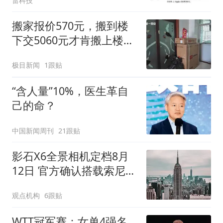
雷科技
搬家报价570元，搬到楼
下交5060元才肯搬上楼！
女子傻眼了
极目新闻
1跟贴
“含人量”10%，医生革自
己的命？
中国新闻周刊
21跟贴
影石X6全景相机定档8月
12日 官方确认搭载索尼定
制传感器
观点机构
6跟贴
WTT冠军赛：女单4强名