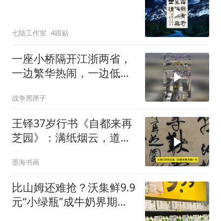
七陆工作室
4跟贴
一座小桥隔开江浙两省，
一边繁华热闹，一边低调
富庶，
战争黑匣子
王铎37岁行书《自都来再
芝园》：满纸烟云，道尽
中年人的归隐之思
墨海书画
比山姆还难抢？沃集鲜9.9
元“小绿瓶”成牛奶界期
货，代购赚翻了