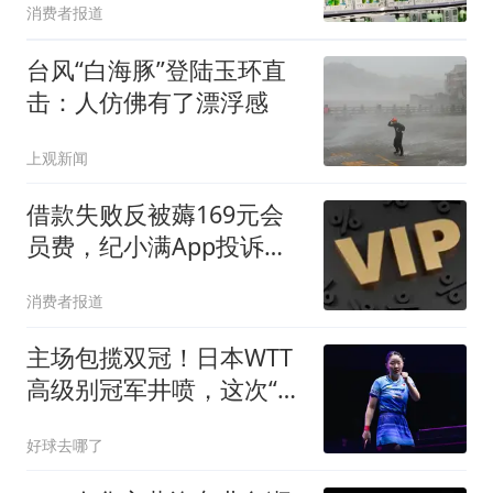
消费者报道
台风“白海豚”登陆玉环直
击：人仿佛有了漂浮感
上观新闻
借款失败反被薅169元会
员费，纪小满App投诉飙
升，被曝光后紧急叫停扣
消费者报道
费合作
主场包揽双冠！日本WTT
高级别冠军井喷，这次“狼
来了”不再是玩笑
好球去哪了