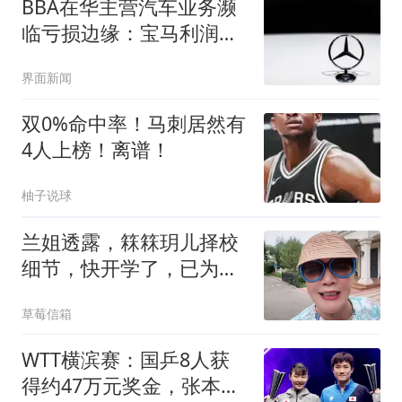
BBA在华主营汽车业务濒
临亏损边缘：宝马利润跌
幅最高
界面新闻
双0%命中率！马刺居然有
4人上榜！离谱！
柚子说球
兰姐透露，箖箖玥儿择校
细节，快开学了，已为孩
子做好准备和打算
草莓信箱
WTT横滨赛：国乒8人获
得约47万元奖金，张本兄