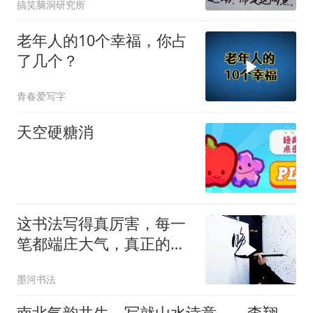
搞笑脑洞研究所
老年人的10个幸福，你占
了几个？
青春爱写字
天空硬糖消
这书法写得真厉害，每一
笔都端庄大气，真正的书
法高手！
墨河书法
南北气韵共生，写就山水诗意——李翔的山水创作境界