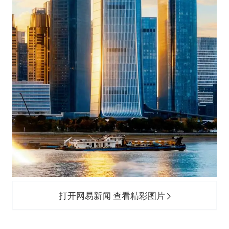
猫咪过火把节被抹成黑猫
宝妈给四胞胎取名平安喜乐
BLG经理辟谣Bin离队
总书记点赞的非遗苗绣焕发新生机
打开网易新闻 查看精彩图片