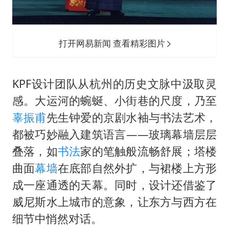
打开网易新闻 查看精彩图片
KPF设计团队从杭州的历史文脉中汲取灵
感。大运河的蜿蜒、小街巷的尺度，乃至
辜振甫
先生钟爱的京剧水袖与书法艺术，
都被巧妙融入建筑语言——玻璃幕墙层层
叠落，如
书法
家的笔触般流畅舒展；塔楼
曲面
幕墙
在底部自然外扩，与裙楼上方形
成一座通透的天幕。同时，设计还借鉴了
威尼斯水上城市的意象，让东方与西方在
细节中悄然对话。