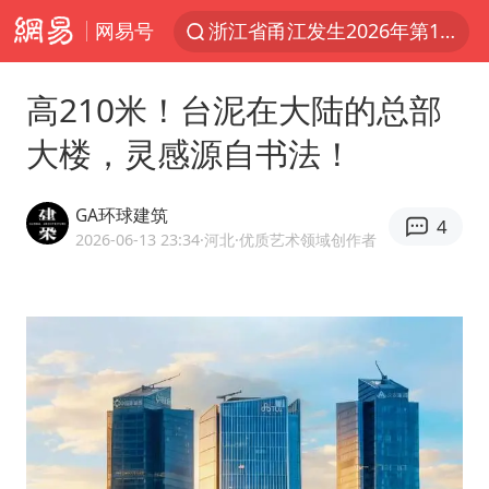
网易号
浙江省甬江发生2026年第1号洪水
美将每月供乌爱国者拦截导弹
高210米！台泥在大陆的总部
独闯南太行的失联女生最后轨迹已确认
大楼，灵感源自书法！
央视新主播李秋莹母校发文祝贺
白海豚北上或致京津冀暴雨
GA环球建筑
4
全球最大级别运输船通过长江大桥
2026-06-13 23:34
·河北
·优质艺术领域创作者
上门女婿出轨女邻居多年被判重婚罪
国足U17与阿森纳决赛取消 并列冠军
香港刷新1884年以来最高气温纪录
上海全力守护市民“菜篮子”
暑期研学游升温 在旅途中增长知识