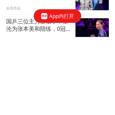
妹拿到近54万元
全言作品
App内打开
国乒三位主力全输了！全
沦为张本美和陪练，0冠
收尾，亚运会悬了
三十年莱斯特城球迷
央视新主播亮相后 女主播
的母校衡水中学发文祝贺
极目新闻
网友在上海一博物馆花千
元体验夜宿 不料遇"鼾声
攻击"
潇湘晨报