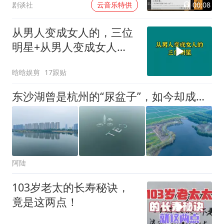
00:08
剧谈社
云音乐特供
从男人变成女人的，三位
明星+从男人变成女人
的，三位明星
晗晗娱剪
17跟贴
东沙湖曾是杭州的“尿盆子”，如今却成了“生态明珠”，风光秀美
阿陆
103岁老太的长寿秘诀，
竟是这两点！