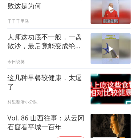
败这是为何
千千千里马
大师这功底不一般，一盘
散沙，最后竟能变成绝美
书法！
今日说笑
这几种早餐较健康，太逗
了
村里整活小分队
Vol. 86 山西往事：从云冈
石窟看平城一百年