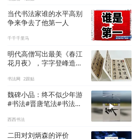
当代书法家谁的水平高别
争来争去了他第一人
千千千里马
明代高僧写出最美《春江
花月夜》，字字登峰造
极，这才是华夏美学的巅
书法网
2跟贴
峰！
魏碑小品：终不似少年游
#书法#晋唐笔法#书法教
学#书法创作
西西书法
二田对刘炳森的评价