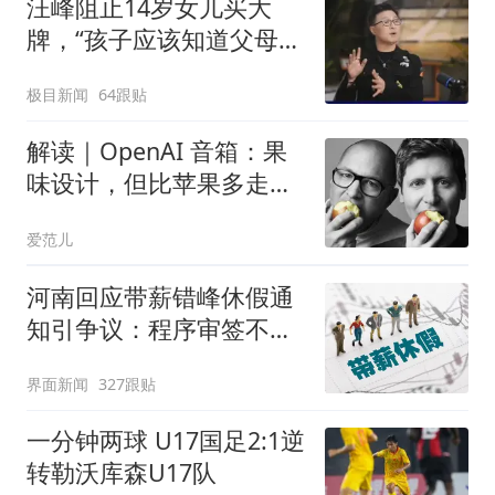
汪峰阻止14岁女儿买大
牌，“孩子应该知道父母的
不易”，称自己买衣服80%
极目新闻
64跟贴
都在淘宝
解读｜OpenAI 音箱：果
味设计，但比苹果多走一
步
爱范儿
河南回应带薪错峰休假通
知引争议：程序审签不规
范，待修改后予以印发
界面新闻
327跟贴
一分钟两球 U17国足2:1逆
转勒沃库森U17队