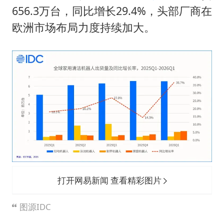
方程豹钛9新车申报
656.3万台，同比增长29.4%，头部厂商在
瑞众保险员工爆料公司违规行为
欧洲市场布局力度持续加大。
向鹏0-3不敌张本智和
命案逃犯躲进深山21年活得像野人
Meta重新支棱起来了吗
东方之约 相约未来
打开网易新闻 查看精彩图片
图源IDC