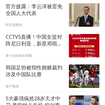
官方披露：李云泽被罢免
全国人大代表
经济观察报
CCTV5直播！中国女篮对
阵尼日利亚，新星邓雨婷
发挥格外值得期待
黄小仙的搞笑视频
韩国足协被指性贿赂裁判
涉及中国队比赛
扬子晚报
5大豪强疯抢28岁天才中