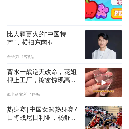
比大疆更火的“中国特
产”，横扫东南亚
金错刀
18跟贴
背水一战逆天改命，花姐
押上工厂，擦窗惊现高冰
种天空蓝
低卡研究所
1跟贴
热身赛|中国女篮热身赛7
日将战尼日利亚，杨舒予
有望出战