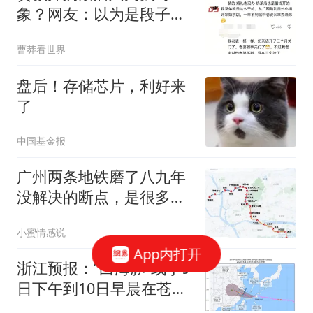
象？网友：以为是段子，
竟然那么多人干成了
曹莽看世界
盘后！存储芯片，利好来
了
中国基金报
广州两条地铁磨了八九年
没解决的断点，是很多人
一天绕路40公里的返工
小蜜情感说
App内打开
浙江预报：“白海豚”或于9
日下午到10日早晨在苍南
到象山一带沿海登陆