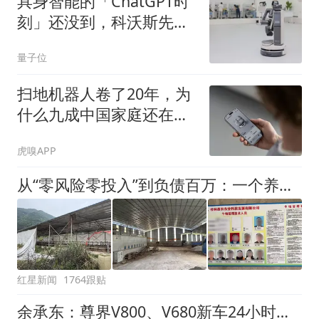
具身智能的「ChatGPT时
刻」还没到，科沃斯先把
机器人拆开了
量子位
扫地机器人卷了20年，为
什么九成中国家庭还在观
望？
虎嗅APP
从“零风险零投入”到负债百万：一个养牛项目崩盘后，谁该为农户的贷款买单丨红星调查
红星新闻
1764跟贴
余承东：尊界V800、V680新车24小时大定突破3500台