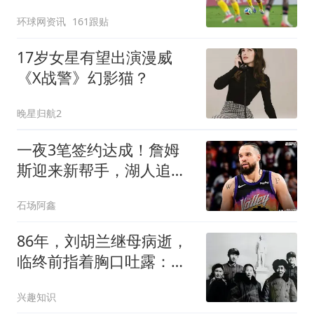
环球网资讯
161跟贴
17岁女星有望出演漫威
《X战警》幻影猫？
晚星归航2
一夜3笔签约达成！詹姆
斯迎来新帮手，湖人追求
14+7防守悍将
石场阿鑫
86年，刘胡兰继母病逝，
临终前指着胸口吐露：我
这里始终有块心病
兴趣知识