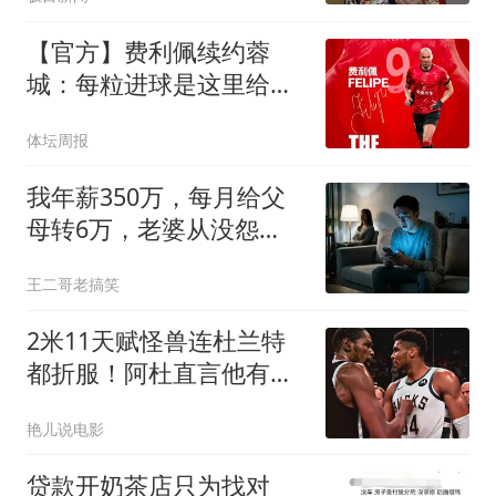
【官方】费利佩续约蓉
城：每粒进球是这里给我
的归属
体坛周报
我年薪350万，每月给父
母转6万，老婆从没怨
言，直到我妈深夜来电哭
王二哥老搞笑
诉：手术费不够
2米11天赋怪兽连杜兰特
都折服！阿杜直言他有望
成为历史最强
艳儿说电影
贷款开奶茶店只为找对