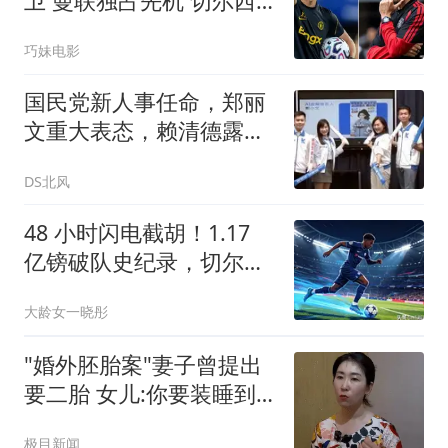
卫 曼联独占先机 切尔西
强势介入 阿隆索钦点
巧妹电影
国民党新人事任命，郑丽
文重大表态，赖清德露馅
了，不简单
DS北风
48 小时闪电截胡！1.17
亿镑破队史纪录，切尔西
抢走阿森纳猎物
大龄女一晓彤
"婚外胚胎案"妻子曾提出
要二胎 女儿:你要装睡到
何时
极目新闻