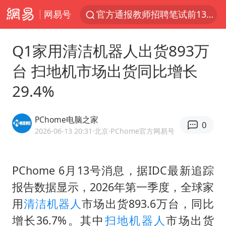
网易号
官方通报教师招聘笔试前13名被淘汰
河南撤回“领导带薪错峰休假”通知
Q1家用清洁机器人出货893万
泰国枪击案凶手先杀祖父母后行凶
台 扫地机市场出货同比增长
A股三大股指收涨
29.4%
台风“白海豚”体型变大！环流面积接近13个浙江那么大
宇树科技中一签需缴款7.54万元
PChome电脑之家
0
泰国校园枪击案死亡人数升至7人
2026-06-13 20:31
·北京
·PChome官方网易号
四川宜宾市高县发生4.9级地震
“立秋的第一杯奶茶”又爆单了
PChome 6月13号消息，据IDC最新追踪
报告数据显示，2026年第一季度，全球家
国防部：中国军队坚决反制任何闹海挑衅图谋
用
清洁机器人
市场出货893.6万台，同比
台湾海峡南口北上船舶实施交通管制
增长36.7%。其中
扫地机器人
市场出货