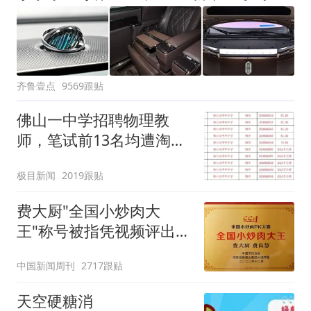
齐鲁壹点
9569跟贴
佛山一中学招聘物理教
师，笔试前13名均遭淘
汰？教育局：已叫停招
极目新闻
2019跟贴
聘，成立调查组全面核查
费大厨"全国小炒肉大
王"称号被指凭视频评出
官方回应
中国新闻周刊
2717跟贴
天空硬糖消