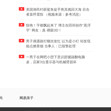
美国渔民钓获鲨鱼徒手将其拽回大海 目击
者直呼震惊 （视频来源：参考消息）
惊艳！字都飘起来了 博主在田间创作“悬浮
字” 网友：真·裸眼3D！
男子偶遇路灯螺丝发红 以为是小灯 却发现
能点燃香烟 当事人：已报警处理
一男子在网吧小憩下意识蹬腿踹翻电脑
桌，店家3台显示器与机械臂损坏
尚
网易亲子