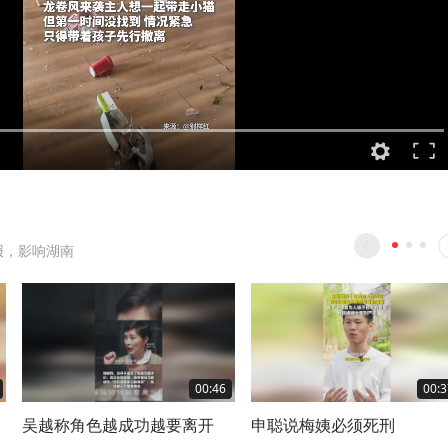
报，影响湖南
00:46
00:3
吴越称角色越成功越要离开
申聪说梅姨必须死刑
和