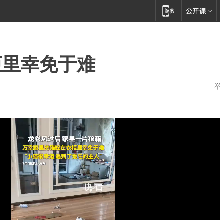
柜里幸免于难