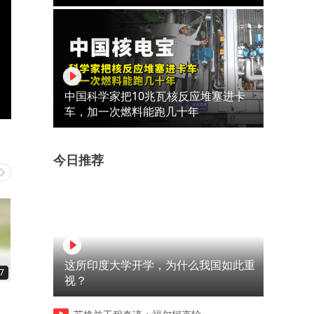
中国科学家把10兆瓦核反应堆塞进卡
车，加一次燃料能跑几十年
今日推荐
这所印度大学开学，为什么我国如此重
7
00:20
00:13
视？
山西大同浑源古城一门楼倒
“阴间座椅”“儿童进口店” 南
塌，当地：非古建筑，系雨后
一规划馆内展板现异常字样 