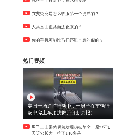
苏格兰工程奇迹：福尔柯克轮
自然倒塌，有提前拉警戒线
应：学生作品，已撤掉
玄奘究竟是怎么收服第一个徒弟的？
人类是由鱼类而进化来的？
你的手机可能比马桶还脏？真的假的？
热门视频
美国一场追捕行动中，一男子在车辆行
驶中爬上车顶跳舞。（新京报）
男子上山采菌偶然发现鸡枞菌窝，原地守1
天等它长大：挖了140多朵