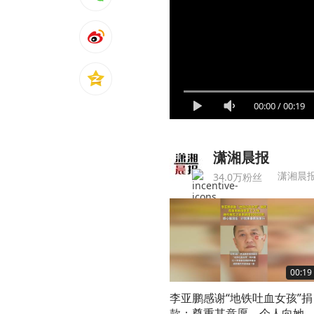
00:00
/
00:19
潇湘晨报
潇湘晨
34.0万粉丝
00:19
李亚鹏感谢“地铁吐血女孩”捐
款：尊重其意愿，个人向她