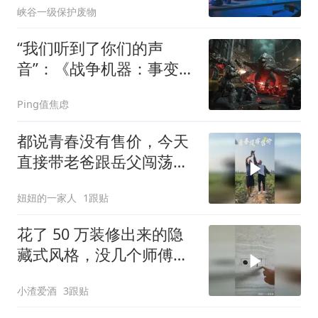
峡谷一级保护废物
全年或破纪录
“我们听到了你们的声
音”：《战争机器：事变
日》Beta 测试追加 4v4
Ping值焦虑
模式
都说青春没有售价，今天
直接带老爸跟岳父闯荡五
百亩哈密白薯地。地里坑
妞妞的一家人
1跟贴
坑洼洼，一路艰难险阻，
走走停停，好不容易才走
花了 50 万装修出来的隐
到地头。两位老爷子
藏式风格，没几个师傅能
做到吧？
小渣爱酒
3跟贴