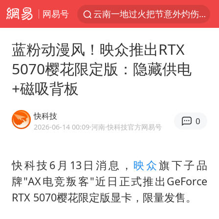
网易号
云南一地过火把节意外灼伤16人
台风白海豚已进入24小时警戒线
蓝粉动漫风！映众推出RTX
“东北超”哈尔滨主场收官战小贴士
5070樱花限定版：隐藏供电
考生称遭第二名花钱劝退 当地再通报
+磁吸背板
泰国校园枪击事件已致8死30余伤
王虹邓煜的同学获统计学界诺贝尔奖
快科技
0
泉州市委书记张毅恭被查
2026-06-14 00:09
·河南
·快科技官方网易号
2名小孩玩手机低头幅度近乎折叠
微信新功能：你可以“撤回”你的撤回
快科技6月13日消息，
映众
旗下子品
牌"AX电竞叛客"近日正式推出GeForce
“中国蔬菜之乡”最高温达41.8℃
RTX 5070樱花限定版显卡，限量发售。
老人离世案亲属质疑记录仪