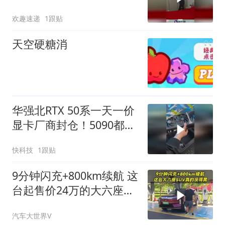
很合理的设计！
欢趣速递
1跟贴
天空硬糖消
华强北RTX 50系一天一价
显卡厂商封仓！5090都涨
到3.5万 下半年价格可能
快科技
1跟贴
才降
9分钟闪充+800km续航 这
台起售价24万的大六座
SUV真的没得黑
汽车大世界V