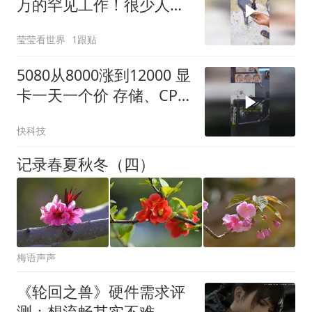
万的罕见工作！很少人知
道产品的用途吧！
莹莹看世界
1跟贴
5080从8000涨到12000 显
卡一天一个价 存储、CPU
等也都在纷纷涨价
快科技
记录春夏秋冬（四）
梅语声声
《轮回之兽》硬件需求评
测：想流畅其实不难，有