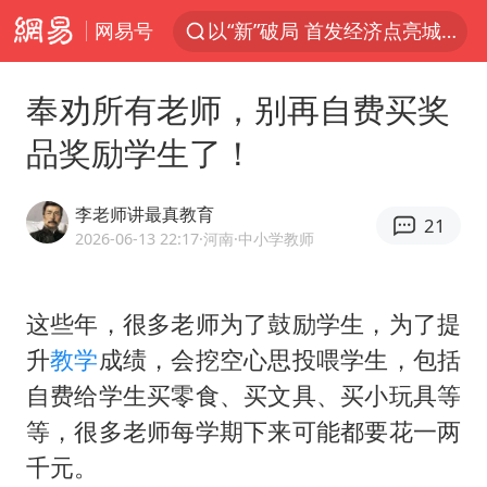
网易号
以“新”破局 首发经济点亮城市消费活力
斯诺克中国公开赛8日开杆
奉劝所有老师，别再自费买奖
日本广岛民众举行游行反对政府行径
品奖励学生了！
A股开盘：民爆、CPO等概念走强
台风白海豚最新路径研判来了
李老师讲最真教育
21
日韩股市高开跳水 SK海力士下挫转跌
2026-06-13 22:17
·河南
·中小学教师
AI能不能接广告
这些年，很多老师为了鼓励学生，为了提
OpenAI为免费用户升级GPT-5.6 Luna
升
教学
成绩，会挖空心思投喂学生，包括
女子利用漏洞0元薅走3000多件家电
自费给学生买零食、买文具、买小玩具等
我国编制完成新版全月地质图
等，很多老师每学期下来可能都要花一两
现代版摸金校尉落网查获400多枚古币
千元。