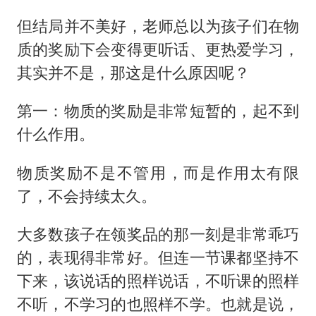
毛宁转发梯田音乐会视频海外网友赞叹
但结局并不美好，老师总以为孩子们在物
张帅不敌萨巴伦卡无缘多伦多站16强
质的奖励下会变得更听话、更热爱学习，
男子结婚8年发现3个女儿均非亲生
其实并不是，那这是什么原因呢？
平津战役纪念馆里“话”传承
深圳地面沉降致车辆损坏系谣言
第一：物质的奖励是非常短暂的，起不到
什么作用。
多地要求领导干部带头休假
奋进开新局 实干挑大梁
物质奖励不是不管用，而是作用太有限
了，不会持续太久。
大多数孩子在领奖品的那一刻是非常乖巧
的，表现得非常好。但连一节课都坚持不
下来，该说话的照样说话，不听课的照样
不听，不学习的也照样不学。也就是说，