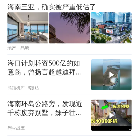
海南三亚，确实被严重低估了
地产一品塘
海口计划耗资500亿的如
意岛，曾扬言超越迪拜，
现令人唏嘘不已道
熊猫机库
6跟贴
海南环岛公路旁，发现近
千栋废弃别墅，妹子壮着
胆进去一探究竟？
烈火战鹰