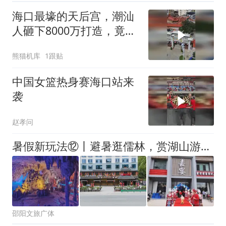
海口最壕的天后宫，潮汕
人砸下8000万打造，竟不
收一分钱门票 ！
熊猫机库
1跟贴
中国女篮热身赛海口站来
袭
赵孝问
暑假新玩法⑫丨避暑逛儒林，赏湖山游巫水，宝藏推荐请查收！
邵阳文旅广体