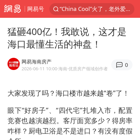
网易号
“China Cool”火了，老外爱上中国避暑游
刘浩存百花奖开幕式红裙起舞
猛砸400亿！我敢说，这才是
台风白海豚闭眼浙江上海处于危险半圆
海口最懂生活的神盘！
张本智和：零封向鹏不意外
云南一地村民过火把节意外灼伤16人
网易海南房产
0
泰国初中生饮弹自尽前开了26枪
2026-06-11 10:00
·海南
·优质房产领域创作者
用AI造出新病毒意味着什么
大家发现了吗？海口楼市越来越“卷”了！
今年第二强台风将带来多大影响
浙江最强风雨时段已锁定
眼下“好房子”、“四代宅”扎堆入市，配置
美股创4月份以来最大单周涨幅
竞赛也越演越烈。客厅面宽多少？得房率
台风白海豚登陆点缩圈
咋样？厨电卫浴是不是进口？有没有度假