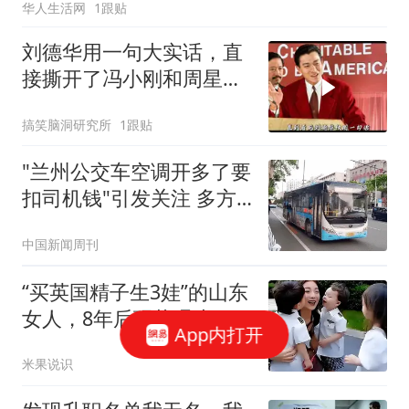
华人生活网
1跟贴
刘德华用一句大实话，直
接撕开了冯小刚和周星驰
的差距！
搞笑脑洞研究所
1跟贴
"兰州公交车空调开多了要
扣司机钱"引发关注 多方
回应
中国新闻周刊
“买英国精子生3娃”的山东
女人，8年后现状曝光！
App内打开
如今她后悔不？
米果说识