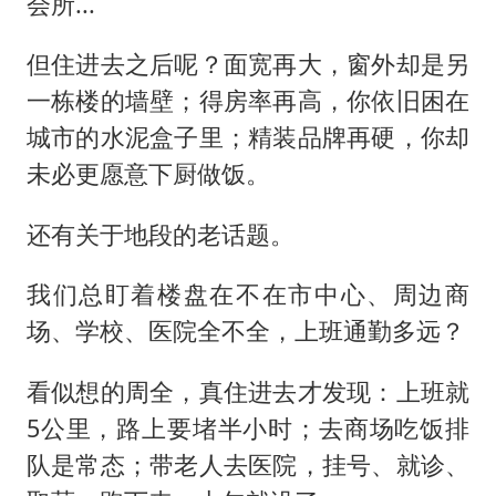
上半年国内居民出游人次34.63亿
会所...
女子被狗舔脚确诊三级暴露 医生回应
但住进去之后呢？面宽再大，窗外却是另
泰国校园枪击事件已致8死30余伤
一栋楼的墙壁；得房率再高，你依旧困在
光伏八巨头签署“不低于成本价”倡议
城市的水泥盒子里；精装品牌再硬，你却
多所幼师院校开设养老专业
未必更愿意下厨做饭。
台州《告全体市民书》：非必要不外出
还有关于地段的老话题。
习近平心系体育强国建设
我们总盯着楼盘在不在市中心、周边商
场、学校、医院全不全，上班通勤多远？
看似想的周全，真住进去才发现：上班就
5公里，路上要堵半小时；去商场吃饭排
队是常态；带老人去医院，挂号、就诊、