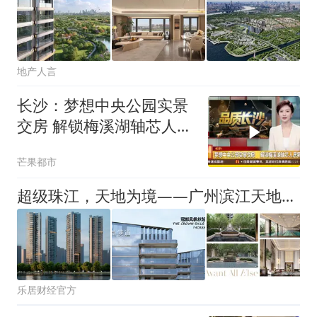
地产人言
长沙：梦想中央公园实景
交房 解锁梅溪湖轴芯人居
新篇
芒果都市
超级珠江，天地为境——广州滨江天地「致臻系」首秀，作答一座城的慢奢水岸
乐居财经官方