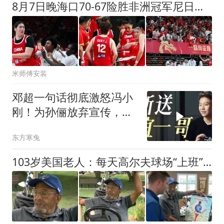
8月7日晚海口70-67险胜非洲冠军尼日利亚，张子宇24分11板太无解
米师傅安装
邓超一句话彻底激怒冯小
刚！为孙俪放弃宣传，断
送华谊一哥地位
东方寒兔
103岁美国老人：每天高尔夫球场“上班”6小时，轻松打败年轻人