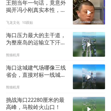
王朔当年一句话，竟意外
揭开冯小刚真实本性，如
今全都应验？
飞龙文化
10跟贴
海口压力最大的主干道，
为整座岛的运输立下汗马
功劳
熊猫机库
海口这城建气场哪像三线
省会，直接对标一线城
市，这气场太震撼了
熊猫机库
挑战海口22280厘米的最
高峰，马鞍岭火山口！