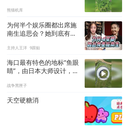
熊猫机库
为何半个娱乐圈都出席施
南生追思会？她到底有何
过人之处（上）
主持人王洋
9跟贴
海口最有特色的地标“鱼眼
睛”，由日本大师设计，打
卡看日落必选
战争黑匣子
天空硬糖消