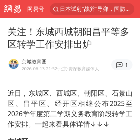
网易号
日本试射“战斧”导弹，国防部回应
东航：国内客票提前14天免费退改
关注！东城西城朝阳昌平等多
台风白海豚中心风力增强
区转学工作安排出炉
向鹏0-3不敌张本智和
四川宜宾市高县4.9级地震致1人死亡
京城教育圈
1
超颖电子拟投资20.86亿建设新项目
2026-06-13 21:52
·北京
·资深教育媒体人
“新疆阿勒泰八月能滑雪”不实
近日，东城区、西城区、朝阳区、石景山
刘国正说向鹏打得很窝囊
区、昌平区、经开区相继公布2025至
我国外贸延续良好增长态势
2026学年度第二学期义务教育阶段转学工
陈幸同晋级WTT横滨冠军赛8强
作安排。一起来看具体详情↓↓↓
宇树科技中一签需缴款7.54万元