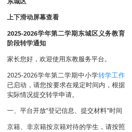
国防部：中国军队坚决反制任何闹海挑衅图谋
东城区
百花奖开幕式
上下滑动屏幕查看
广东雷州通报特教老师招聘违规事件
2025-2026学年第二学期东城区义务教育
两名乘客在飞机上因调节座椅起冲突
阶段转学通知
女儿为争财产堵门阻挠父亲出殡
夯实基础开新局
家长您好，欢迎使用东教服务平台。
2025-2026学年第二学期中小学
转学工作
已启动，请您按要求在规定时间内，根据
实际情况提交转学申请。
一、平台开放“登记信息、提交材料"时间
京籍、非京籍按京籍对待的学生，请按照