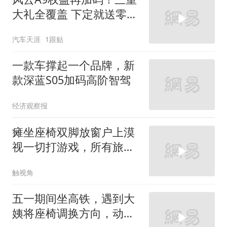
大礼全覆盖 下定就送零重
力座椅+定制车漆
汽车天涯
1跟贴
一款车撑起一个品牌，新
款深蓝S05加码高阶智驾
经济观察报
瘫坐座椅双脚放窗户上漠
视一切打游戏，所有旅客
在讨伐女子的行为
触视角
五一期间坐高铁，遇到大
姨将座椅调换方向，动作