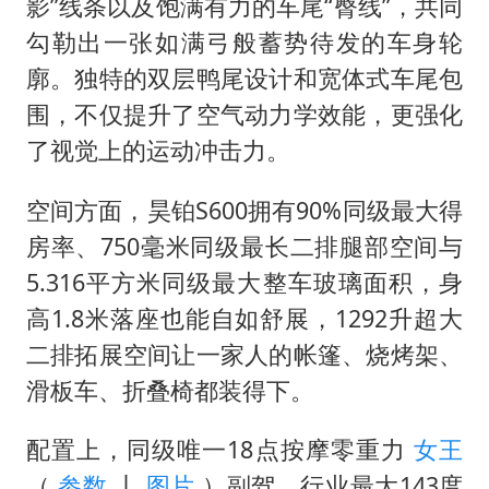
影”线条以及饱满有力的车尾“臀线”，共同
勾勒出一张如满弓般蓄势待发的车身轮
廓。独特的双层鸭尾设计和宽体式车尾包
围，不仅提升了空气动力学效能，更强化
了视觉上的运动冲击力。
空间方面，昊铂S600拥有90%同级最大得
房率、750毫米同级最长二排腿部空间与
5.316平方米同级最大整车玻璃面积，身
高1.8米落座也能自如舒展，1292升超大
二排拓展空间让一家人的帐篷、烧烤架、
滑板车、折叠椅都装得下。
配置上，同级唯一18点按摩零重力
女王
（
参数
丨
图片
）副驾、行业最大143度