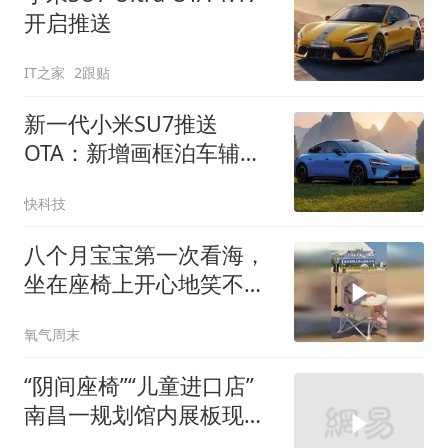
开启推送
IT之家
2跟贴
新一代小米SU7推送
OTA：新增画框泊车辅助
功能
快科技
八个月宝宝第一次看海，
坐在座椅上开心地笑不
停，网友：宝宝的笑容太
氧气周末
有感染力了
“阴间座椅”“儿童进口店”
南昌一规划馆内展板现异
常字样 回应：学生作品，