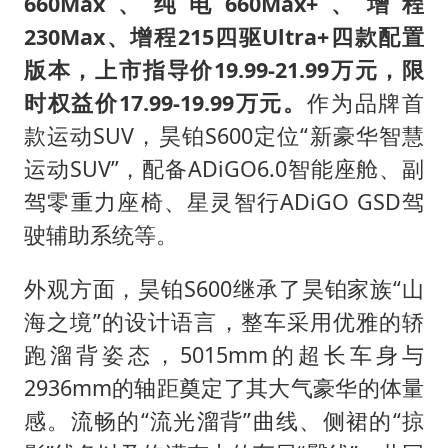
陕西柞水泥石流已致2死 仍有1人失联
660Max、纯电660Max+、增程
230Max、增程215四驱Ultra+四款配置
店主称换“青海拉面”招牌后生意更好
版本，上市指导价19.99-21.99万元，限
泰国初中生饮弹自尽前开了26枪
时权益价17.99-19.99万元。
作为品牌首
22岁女生独闯南太行失联12天
款运动SUV，昊铂S600定位“新豪华智慧
万岁山接盘烂尾恒大文旅城
运动SUV”，配备ADiGO6.0智能座舱、副
习近平心系体育强国建设
驾零重力座椅、星灵智行ADiGO GSD驾
驶辅助系统等。
外观方面，昊铂S600继承了昊铂家族“山
海之境”的设计语言，整车采用优雅的轿
跑溜背姿态，5015mm的超长车身与
2936mm的轴距奠定了其大气豪华的体量
感。流畅的“流光溜背”曲线、侧裙的“掠