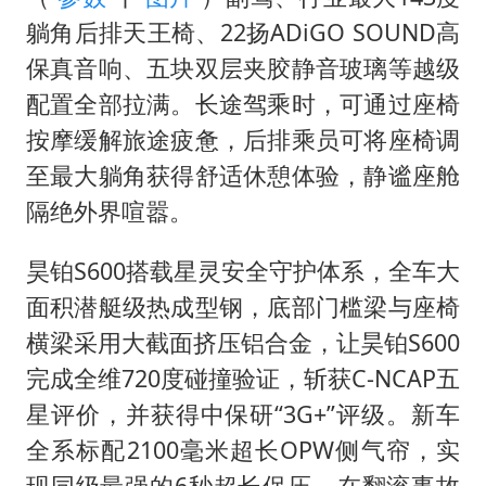
躺角后排天王椅、22扬ADiGO SOUND高
保真音响、五块双层夹胶静音玻璃等越级
配置全部拉满。长途驾乘时，可通过座椅
按摩缓解旅途疲惫，后排乘员可将座椅调
至最大躺角获得舒适休憩体验，静谧座舱
隔绝外界喧嚣。
昊铂S600搭载星灵安全守护体系，全车大
面积潜艇级热成型钢，底部门槛梁与座椅
横梁采用大截面挤压铝合金，让昊铂S600
完成全维720度碰撞验证，斩获C-NCAP五
星评价，并获得中保研“3G+”评级。新车
全系标配2100毫米超长OPW侧气帘，实
现同级最强的6秒超长保压，在翻滚事故