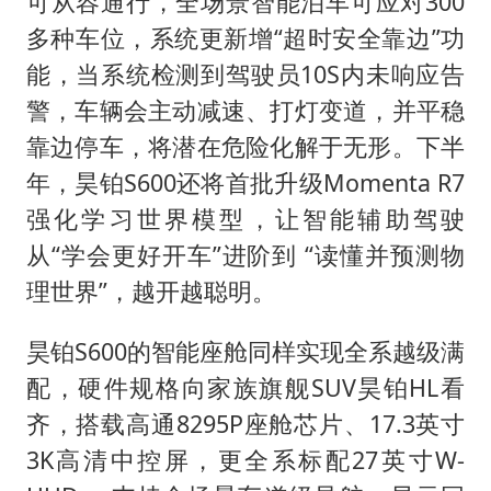
可从容通行，全场景智能泊车可应对300
多种车位，系统更新增“超时安全靠边”功
能，当系统检测到驾驶员10S内未响应告
警，车辆会主动减速、打灯变道，并平稳
靠边停车，将潜在危险化解于无形。下半
年，昊铂S600还将首批升级Momenta R7
强化学习世界模型，让智能辅助驾驶
从“学会更好开车”进阶到 “读懂并预测物
理世界”，越开越聪明。
昊铂S600的智能座舱同样实现全系越级满
配，硬件规格向家族旗舰SUV昊铂HL看
齐，搭载高通8295P座舱芯片、17.3英寸
3K高清中控屏，更全系标配27英寸W-