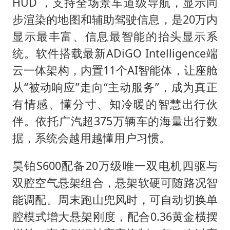
HUD ，支持全场景车道级导航，显示同
步渲染的地图和辅助驾驶信息，是20万内
显示最丰富、信息最智能的抬头显示系
统。软件搭载最新ADiGO Intelligence端
云一体架构，内置11个AI智能体，让座舱
从“被动响应”走向“主动服务”，成为真正
有情感、懂分寸、知冷暖的智慧出行伙
伴。依托广汽超375万辆车的海量出行数
据，系统会越用越懂用户习惯。
昊铂S600配备20万级唯一双电机四驱与
双腔空气悬架组合，悬架软硬可随路况智
能调配。周末跑山兜风时，可自动切换单
腔模式增大悬架刚度，配合0.36黄金横摆