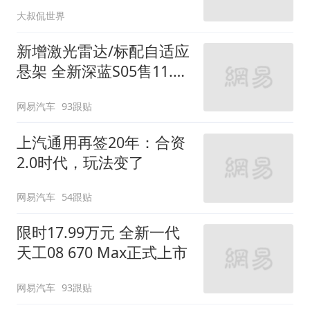
快速又熟练！
大叔侃世界
新增激光雷达/标配自适应
悬架 全新深蓝S05售11.59
万起
网易汽车
93跟贴
上汽通用再签20年：合资
2.0时代，玩法变了
网易汽车
54跟贴
限时17.99万元 全新一代
天工08 670 Max正式上市
网易汽车
93跟贴