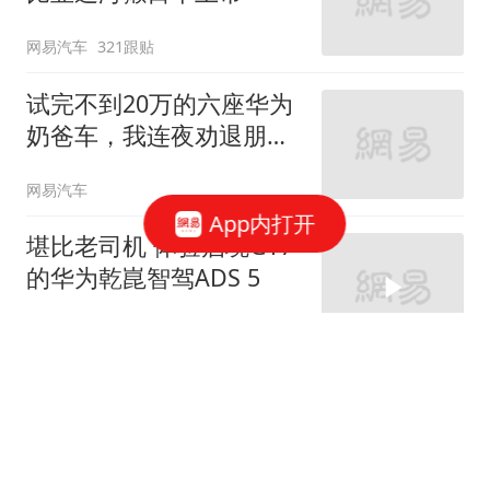
网易汽车
321跟贴
试完不到20万的六座华为
奶爸车，我连夜劝退朋
友...
网易汽车
App内打开
堪比老司机 体验启境GT7
的华为乾崑智驾ADS 5
网易汽车
华为这波硬核黑科技，只
有这台车不用等！
网易汽车