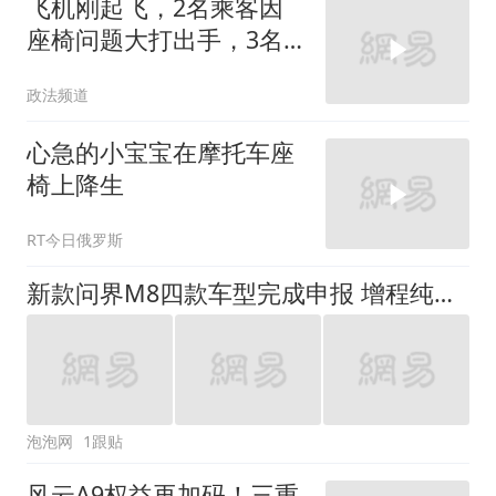
飞机刚起飞，2名乘客因
座椅问题大打出手，3名
空乘人员都拉不开
政法频道
心急的小宝宝在摩托车座
椅上降生
RT今日俄罗斯
新款问界M8四款车型完成申报 增程纯电双动力5座6座全覆盖
泡泡网
1跟贴
风云A9权益再加码！三重