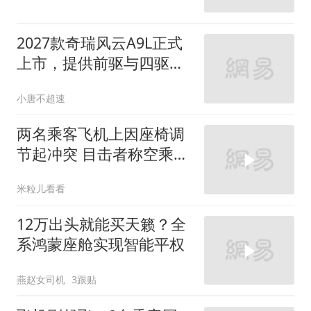
2027款奇瑞风云A9L正式
上市，提供前驱与四驱两
种动力形式
小唐不超速
两名乘客飞机上因座椅调
节起冲突 目击者称空乘人
员及时赶到制止
米粒儿看看
12万出头就能买天籁？全
系鸿蒙座舱实现智能平权
燕赵女司机
3跟贴