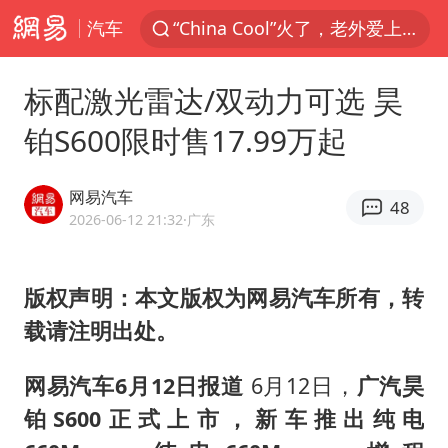
汽车
名创优品一次性内裤 颜面尽失
四川宜宾3.4级地震
标配激光雷达/双动力可选 昊
伊斯兰版北约来了吗
铂S600限时售17.99万起
云南一地村民过火把节意外灼伤16人
中国父女泰国骑摩托车坠崖1死1伤
网易汽车
48
香港宏福苑火灾或由烟头引起
2026-06-12 21:32
·广东
网约车司机充电时猝死保险拒赔
版权声明：本文版权为网易汽车所有，转
浙江台州《告全体市民书》
载请注明出处。
周末打虎 宋致远被查
多所高校取消艺考
网易汽车6月12日报道
6月12日，
广汽昊
上半年国内居民出游人次34.63亿
铂S600正式上市，新车推出纯电