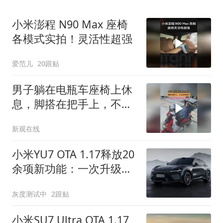
小米澎程 N90 Max 座椅
各模式实拍！灵活性超强
爱范儿
20跟贴
男子躺在电瓶车座椅上休
息，脚搭在把手上，不小
心拧到油门
新观在线
小米YU7 OTA 1.17释放20
余项新功能：一次升级解
锁整车新体验
灰度测试中
2跟贴
小米SU7 Ultra OTA 1.17