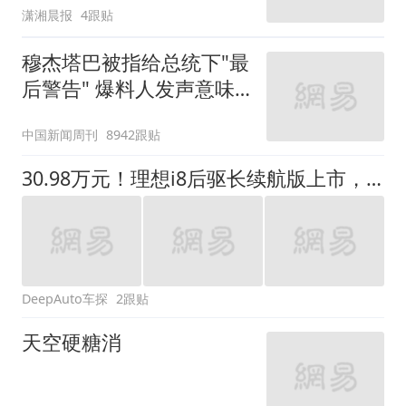
潇湘晨报
4跟贴
已撤掉
穆杰塔巴被指给总统下"最
后警告" 爆料人发声意味
深长
中国新闻周刊
8942跟贴
30.98万元！理想i8后驱长续航版上市，砍掉前电机便宜3万，续航多了60公里
DeepAuto车探
2跟贴
天空硬糖消