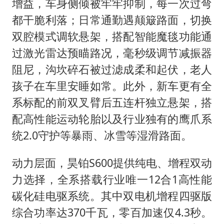
增益，车身侧倾被牢牢抑制，每一次过弯
都干脆利落；日常通勤遇颠簸路面，切换
双腔模式调软悬架，搭配智能魔毯功能通
过激光雷达预瞄路况，毫秒级调节减振器
阻尼，沟坎碎石被过滤成柔和起伏，老人
孩子在车里安睡如常。此外，新车更有全
系标配的前双叉臂后五连杆独立悬架，搭
配高性能运动轮胎以及行业独有的鹰爪系
统2.0守护等暴雨、冰雪等湿滑路面。
动力层面，昊铂S600提供纯电、增程双动
力选择，全系搭载行业唯一12合1高性能
碳化硅电驱系统。其中双电机增程四驱版
综合功率达370千瓦，零百加速仅4.3秒。