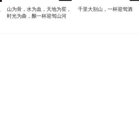
火
山为骨，水为血，天地为窖，
千里大别山，一杯迎驾酒
时光为曲，酿一杯迎驾山河