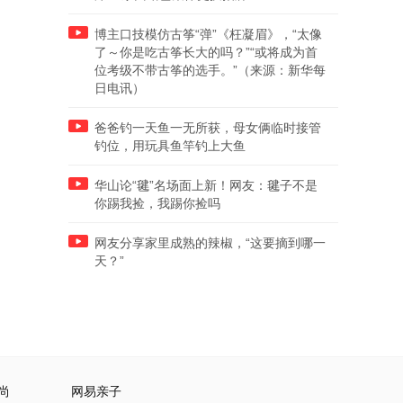
博主口技模仿古筝“弹”《枉凝眉》，“太像
了～你是吃古筝长大的吗？”“或将成为首
位考级不带古筝的选手。”（来源：新华每
日电讯）
爸爸钓一天鱼一无所获，母女俩临时接管
钓位，用玩具鱼竿钓上大鱼
华山论“毽”名场面上新！网友：毽子不是
你踢我捡，我踢你捡吗
网友分享家里成熟的辣椒，“这要摘到哪一
天？”
尚
网易亲子