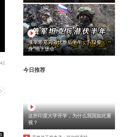
俄军坦克兵潜伏敌后半年，T-72变
身“地下堡垒”
42
今日推荐
这所印度大学开学，为什么我国如此重
视？
3
02:50
09:03