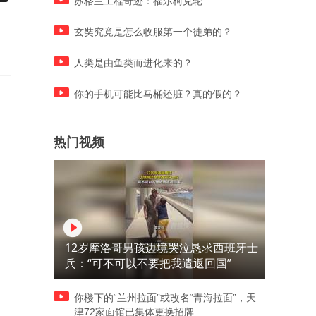
苏格兰工程奇迹：福尔柯克轮
9 请随我来 请随我来 0518
前路自有星光
玄奘究竟是怎么收服第一个徒弟的？
人类是由鱼类而进化来的？
你的手机可能比马桶还脏？真的假的？
热门视频
12岁摩洛哥男孩边境哭泣恳求西班牙士
兵：“可不可以不要把我遣返回国”
你楼下的“兰州拉面”或改名“青海拉面”，天
津72家面馆已集体更换招牌