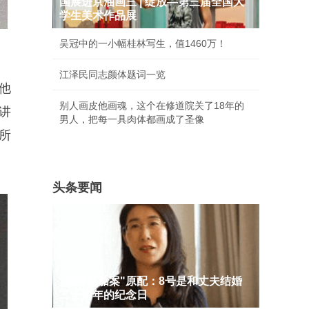
国展进京油画三 | 绽放—第三届全国大
学生美术作品展
吴冠中的一小幅桂林写生，值1460万！
江泽民同志颜体题词一览
。他
别人画皮他画魂，这个在修道院关了18年的
讲
男人，把每一具肉体都画成了圣像
所
头条要闻
"婚外胚胎案"原配：8号是和丈夫结婚
二十周年的纪念日