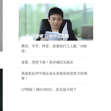
一枚“回旋镖”，击中王思聪
腾讯、字节、阿里，抢着给打工人配「AI助
理」
凌晨，突然下挫！美存储巨头跳水
美国发起对中国企业从东南亚租赁算力的调
查！
LP周报丨掏出300亿，东北放大招了