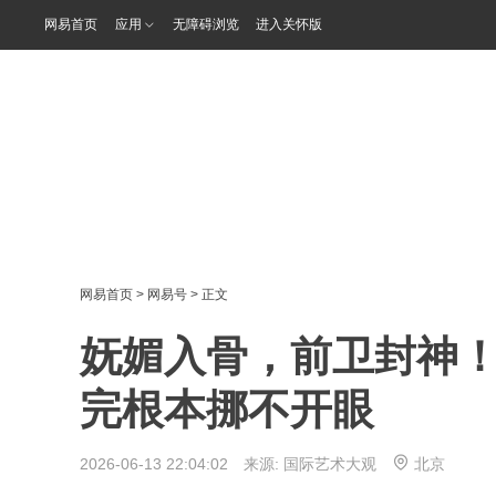
网易首页
应用
无障碍浏览
进入关怀版
网易首页
>
网易号
> 正文
妩媚入骨，前卫封神！Ale
完根本挪不开眼
2026-06-13 22:04:02 来源:
国际艺术大观
北京