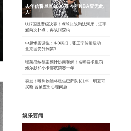
去年信誓旦旦3000万 今年NBA查无此
人
U17国足晋级决赛！点球决战淘汰河床，江宇
涵两次扑点，再战阿森纳
中超惨案诞生：4-0横扫，张玉宁传射建功，
北京国安升到第3
曝莱昂纳德案预计协商和解！名嘴要求重罚：
鲍尔默和小卡都该禁赛一年
突发！曝利物浦将租借巴萨队长1年：明夏可
买断 曾被查出心理问题
娱乐要闻