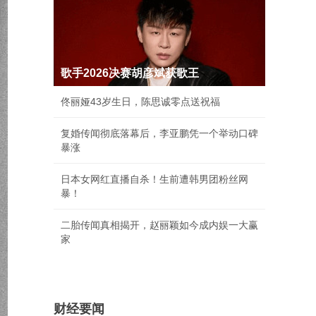
歌手2026决赛胡彦斌获歌王
佟丽娅43岁生日，陈思诚零点送祝福
复婚传闻彻底落幕后，李亚鹏凭一个举动口碑
暴涨
日本女网红直播自杀！生前遭韩男团粉丝网
暴！
二胎传闻真相揭开，赵丽颖如今成内娱一大赢
家
财经要闻